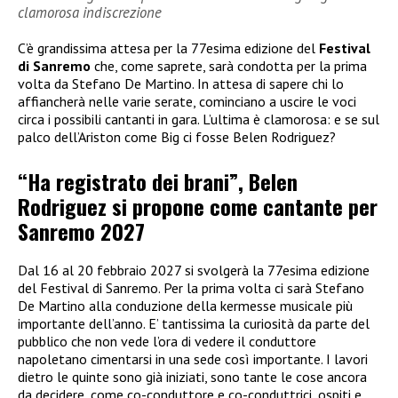
clamorosa indiscrezione
C’è grandissima attesa per la 77esima edizione del
Festival
di Sanremo
che, come saprete, sarà condotta per la prima
volta da Stefano De Martino. In attesa di sapere chi lo
affiancherà nelle varie serate, cominciano a uscire le voci
circa i possibili cantanti in gara. L’ultima è clamorosa: e se sul
palco dell’Ariston come Big ci fosse Belen Rodriguez?
“Ha registrato dei brani”, Belen
Rodriguez si propone come cantante per
Sanremo 2027
Dal 16 al 20 febbraio 2027 si svolgerà la 77esima edizione
del Festival di Sanremo. Per la prima volta ci sarà Stefano
De Martino alla conduzione della kermesse musicale più
importante dell’anno. E’ tantissima la curiosità da parte del
pubblico che non vede l’ora di vedere il conduttore
napoletano cimentarsi in una sede così importante. I lavori
dietro le quinte sono già iniziati, sono tante le cose ancora
da decidere, come co-conduttore e co-conduttrici, ospiti e,