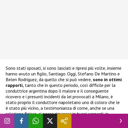
Sono stati sposati, si sono lasciati e ripresi più volte, insieme
hanno avuto un figlio, Santiago. Oggi, Stefano De Martino e
Belen Rodriguez, da quello che si può vedere,
sono in ottimi
rapporti,
tanto che in questo periodo, così difficile per la
conduttrice argentina dopo il malore e il conseguente
ricovero e i presunti incidenti da lei provocati a Milano, è
stato proprio il conduttore napoletano uno di coloro che le
è stato più vicino, a testimonianza di come, anche se una
relazione finisce, si possa rimanere in buoni rapporti, in
quanto l’affetto in questo caso non è mai mancato. Non
sorprende dunque che De Martino possa volere proprio l’ex