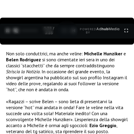
0:30 /
Ad
hub
Media
POWERED
1
/
2
3:35
BY
Non solo conduttrici, ma anche veline:
Michelle Hunziker
e
Belen Rodriguez
si sono cimentate ieri sera in uno dei
classici “stacchetti” che da sempre contraddistinguono
Striscia la Notizia
. In occasione del grande evento, la
showgirl argentina ha pubblicato sul suo profilo Instagram il
video delle prove, regalando ai suoi follower la versione
“hot”, che non è andata in onda.
«Ragazzi – scrive Belen – sono lieta di presentarvi la
versione “hot” mai andata in onda! Fare le veline nella vita
succede una volta sola! Materiale inedito! Con una
sconvolgente Michelle Hunziker». L’esperienza della showgirl
accanto a Michelle è ormai agli sgoccioli:
Ezio Greggio
,
veterano del tg satirico, sta riprendere il suo posto.