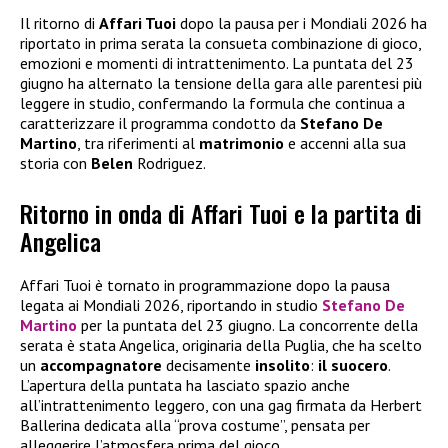
Il ritorno di
Affari Tuoi
dopo la pausa per i Mondiali 2026 ha
riportato in prima serata la consueta combinazione di gioco,
emozioni e momenti di intrattenimento. La puntata del 23
giugno ha alternato la tensione della gara alle parentesi più
leggere in studio, confermando la formula che continua a
caratterizzare il programma condotto da
Stefano De
Martino
, tra riferimenti al
matrimonio
e accenni alla sua
storia con
Belen
Rodriguez.
Ritorno in onda di Affari Tuoi e la partita di
Angelica
Affari Tuoi è tornato in programmazione dopo la pausa
legata ai Mondiali 2026, riportando in studio
Stefano De
Martino
per la puntata del 23 giugno. La concorrente della
serata è stata Angelica, originaria della Puglia, che ha scelto
un
accompagnatore
decisamente
insolito
:
il suocero
.
L’apertura della puntata ha lasciato spazio anche
all’intrattenimento leggero, con una gag firmata da Herbert
Ballerina dedicata alla “prova costume”, pensata per
alleggerire l’atmosfera prima del gioco.