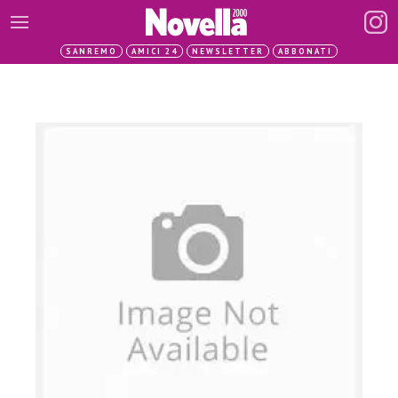
SANREMO
AMICI 24
NEWSLETTER
ABBONATI