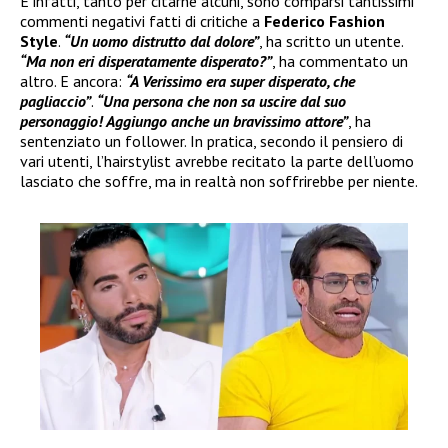
E infatti, tanto per citarne alcuni, sono comparsi tantissimi
commenti negativi fatti di critiche a
Federico Fashion
Style
.
“Un uomo distrutto dal dolore”
, ha scritto un utente.
“Ma non eri disperatamente disperato?”
, ha commentato un
altro. E ancora:
“A Verissimo era super disperato, che
pagliaccio”
.
“Una persona che non sa uscire dal suo
personaggio! Aggiungo anche un bravissimo attore”
, ha
sentenziato un follower. In pratica, secondo il pensiero di
vari utenti, l’hairstylist avrebbe recitato la parte dell’uomo
lasciato che soffre, ma in realtà non soffrirebbe per niente.