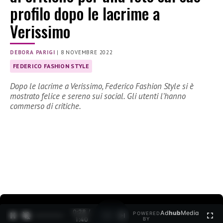
profilo dopo le lacrime a
Verissimo
DEBORA PARIGI
|
8 NOVEMBRE 2022
FEDERICO FASHION STYLE
Dopo le lacrime a Verissimo, Federico Fashion Style si è
mostrato felice e sereno sui social. Gli utenti l’hanno
commerso di critiche.
0:29 /
Ad
hub
Media
POWERED
1
/
2
1:40
BY