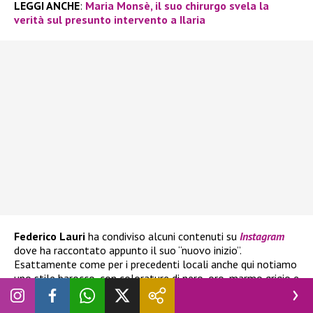
LEGGI ANCHE
:
Maria Monsè, il suo chirurgo svela la
verità sul presunto intervento a Ilaria
Federico Lauri
ha condiviso alcuni contenuti su
Instagram
dove ha raccontato appunto il suo “nuovo inizio”.
Esattamente come per i precedenti locali anche qui notiamo
uno stile barocco, con colorature di nero, oro, marmo grigio e
delle striature dorate. I lampadari sono di colore oro, con
gocce di cristallo. Tutto studiato nei minimi dettagli.