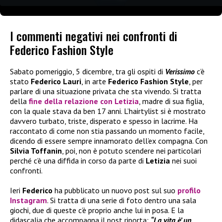
I commenti negativi nei confronti di
Federico Fashion Style
Sabato pomeriggio, 5 dicembre, tra gli ospiti di
Verissimo
c’è
stato
Federico Lauri
, in arte
Federico Fashion Style
, per
parlare di una situazione privata che sta vivendo. Si tratta
della
fine della relazione con
Letizia
, madre di sua figlia,
con la quale stava da ben 17 anni. L’hairtylist si è mostrato
davvero turbato, triste, disperato e spesso in lacrime. Ha
raccontato di come non stia passando un momento facile,
dicendo di essere sempre innamorato dell’ex compagna. Con
Silvia Toffanin
, poi, non è potuto scendere nei particolari
perché c’è una diffida in corso da parte di
Letizia
nei suoi
confronti.
Ieri
Federico
ha pubblicato un nuovo post sul suo
profilo
Instagram
. Si tratta di una serie di foto dentro una sala
giochi, due di queste c’è proprio anche lui in posa. E la
didascalia che accompagna il post riporta:
“La vita è’ un