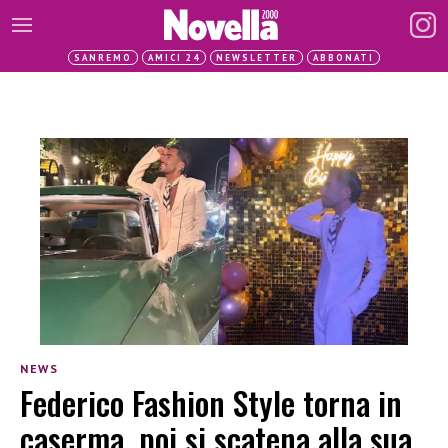
SANREMO
AMICI 24
NEWSLETTER
ABBONATI
NEWS
Federico Fashion Style torna in
caserma, poi si scatena alla sua