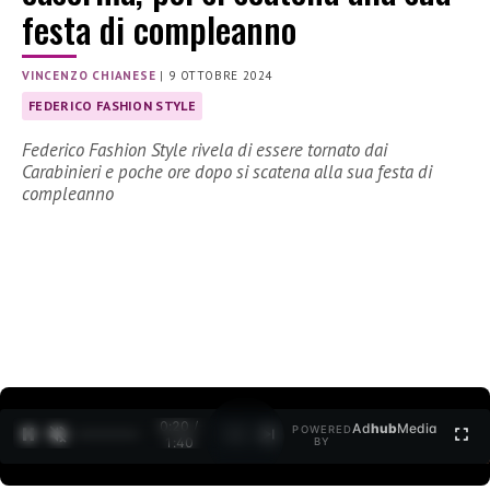
festa di compleanno
VINCENZO CHIANESE
|
9 OTTOBRE 2024
FEDERICO FASHION STYLE
Federico Fashion Style rivela di essere tornato dai
Carabinieri e poche ore dopo si scatena alla sua festa di
compleanno
0:21 /
Ad
hub
Media
POWERED
1
/
2
1:40
BY