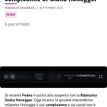
VINCENZO CHIANESE
|
1 SETTEMBRE 2025
FEDEZ
Il post di Fedez
0:30 /
Ad
hub
Media
POWERED
1
/
2
1:40
BY
Di recente
Fedez
è uscito allo scoperto con la
fidanzata
Giulia Honegger
. Oggi intanto la giovane imprenditrice
milanese festeggia il suo
compleanno
e sui social non è