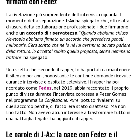
firmato con Fedez
La rivelazione più sorprendente dell’intervista riguarda il
momento della separazione.
J-Ax
ha spiegato che, oltre alla
chiusura della collaborazione professionale, i due firmarono
anche
un accordo di riservatezza
. “
Quando abbiamo chiuso
Newtopia abbiamo firmato un accordo che prevedeva penali
milionarie. C’era scritto che né io né lui avremmo dovuto parlare
della rottura. Io accettai subito quella proposta, senza nemmeno
trattare
” ha spiegato.
Una scelta che, secondo il rapper, lo ha portato a mantenere
il silenzio per anni, nonostante le continue domande ricevute
durante interviste e ospitate televisive. Il rapper ha poi
ricordato come
Fedez
, nel 2019, abbia raccontato il proprio
punto di vista durante l’intervista concessa a Peter Gomez
nel programma
La Confessione
. “Avrei potuto rivalermi su
quell’accordo perché, di fatto, era stato disatteso. Ma non
l’ho fatto. Non avevo alcun interesse a trasformare tutto in
una battaglia legale” ha aggiunto il rapper.
Le parole di J-Ax: la pace con Fedez e il