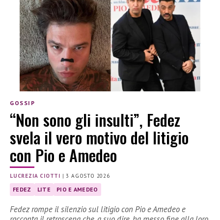
GOSSIP
“Non sono gli insulti”, Fedez
svela il vero motivo del litigio
con Pio e Amedeo
LUCREZIA CIOTTI
|
3 AGOSTO 2026
FEDEZ
LITE
PIO E AMEDEO
Fedez rompe il silenzio sul litigio con Pio e Amedeo e
racconta il retroscena che, a suo dire, ha messo fine alla loro