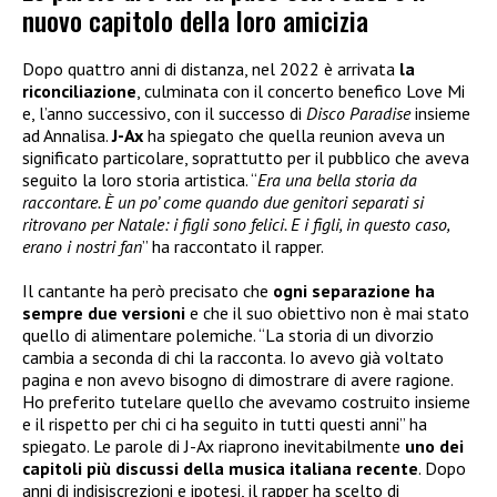
nuovo capitolo della loro amicizia
Dopo quattro anni di distanza, nel 2022 è arrivata
la
riconciliazione
, culminata con il concerto benefico Love Mi
e, l’anno successivo, con il successo di
Disco Paradise
insieme
ad Annalisa.
J-Ax
ha spiegato che quella reunion aveva un
significato particolare, soprattutto per il pubblico che aveva
seguito la loro storia artistica. “
Era una bella storia da
raccontare. È un po’ come quando due genitori separati si
ritrovano per Natale: i figli sono felici. E i figli, in questo caso,
erano i nostri fan
” ha raccontato il rapper.
Il cantante ha però precisato che
ogni separazione ha
sempre due versioni
e che il suo obiettivo non è mai stato
quello di alimentare polemiche. “La storia di un divorzio
cambia a seconda di chi la racconta. Io avevo già voltato
pagina e non avevo bisogno di dimostrare di avere ragione.
Ho preferito tutelare quello che avevamo costruito insieme
e il rispetto per chi ci ha seguito in tutti questi anni” ha
spiegato. Le parole di J-Ax riaprono inevitabilmente
uno dei
capitoli più discussi della musica italiana recente
. Dopo
anni di indisiscrezioni e ipotesi, il rapper ha scelto di