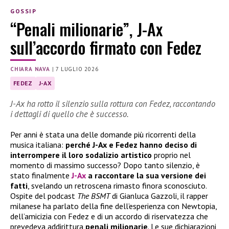
GOSSIP
“Penali milionarie”, J-Ax
sull’accordo firmato con Fedez
CHIARA NAVA
|
7 LUGLIO 2026
FEDEZ
J-AX
J-Ax ha rotto il silenzio sulla rottura con Fedez, raccontando
i dettagli di quello che è successo.
Per anni è stata una delle domande più ricorrenti della
musica italiana:
perché J-Ax e Fedez hanno deciso di
interrompere il loro sodalizio artistico
proprio nel
momento di massimo successo? Dopo tanto silenzio, è
stato finalmente
J-Ax
a raccontare la sua versione dei
fatti
, svelando un retroscena rimasto finora sconosciuto.
Ospite del podcast
The BSMT
di Gianluca Gazzoli, il rapper
milanese ha parlato della fine dell’esperienza con Newtopia,
dell’amicizia con Fedez e di un accordo di riservatezza che
prevedeva addirittura
penali milionarie
. Le sue dichiarazioni