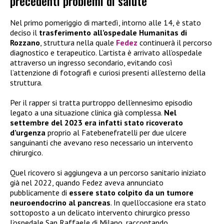
precedenti problemi di salute
Nel primo pomeriggio di martedì, intorno alle 14, è stato
deciso il
trasferimento all’ospedale Humanitas di
Rozzano
, struttura nella quale
Fedez
continuerà il percorso
diagnostico e terapeutico. L’artista è arrivato all’ospedale
attraverso un ingresso secondario, evitando così
l’attenzione di fotografi e curiosi presenti all’esterno della
struttura.
Per il rapper si tratta purtroppo dell’ennesimo episodio
legato a una situazione clinica già complessa.
Nel
settembre del 2023 era infatti stato ricoverato
d’urgenza
proprio al Fatebenefratelli per due ulcere
sanguinanti che avevano reso necessario un intervento
chirurgico.
Quel ricovero si aggiungeva a un percorso sanitario iniziato
già nel 2022, quando Fedez aveva annunciato
pubblicamente di
essere stato colpito da un tumore
neuroendocrino al pancreas
. In quell’occasione era stato
sottoposto a un delicato intervento chirurgico presso
l’ospedale San Raffaele di Milano, raccontando