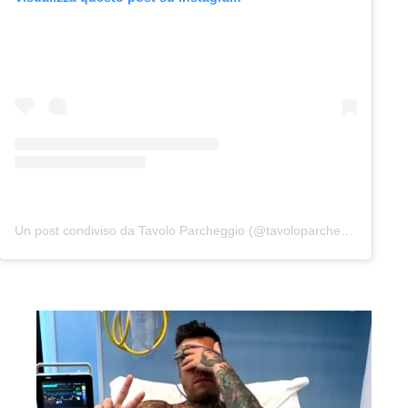
Un post condiviso da Tavolo Parcheggio (@tavoloparcheggio.podcast)