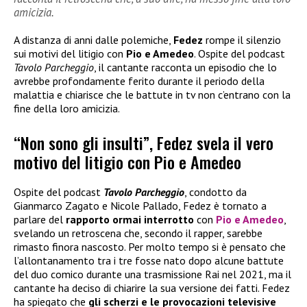
amicizia.
A distanza di anni dalle polemiche,
Fedez
rompe il silenzio
sui motivi del litigio con
Pio e Amedeo
. Ospite del podcast
Tavolo Parcheggio
, il cantante racconta un episodio che lo
avrebbe profondamente ferito durante il periodo della
malattia e chiarisce che le battute in tv non c’entrano con la
fine della loro amicizia.
“Non sono gli insulti”, Fedez svela il vero
motivo del litigio con Pio e Amedeo
Ospite del podcast
Tavolo Parcheggio
, condotto da
Gianmarco Zagato e Nicole Pallado, Fedez è tornato a
parlare del
rapporto ormai interrotto
con
Pio e Amedeo
,
svelando un retroscena che, secondo il rapper, sarebbe
rimasto finora nascosto. Per molto tempo si è pensato che
l’allontanamento tra i tre fosse nato dopo alcune battute
del duo comico durante una trasmissione Rai nel 2021, ma il
cantante ha deciso di chiarire la sua versione dei fatti. Fedez
ha spiegato che
gli scherzi e le provocazioni televisive