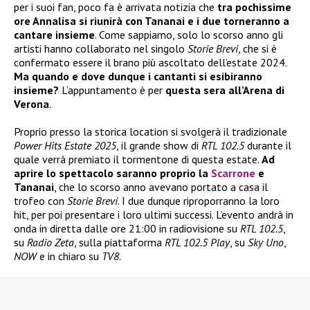
per i suoi fan, poco fa è arrivata notizia che
tra pochissime
ore Annalisa si riunirà con Tananai e i due torneranno a
cantare insieme
. Come sappiamo, solo lo scorso anno gli
artisti hanno collaborato nel singolo
Storie Brevi
, che si è
confermato essere il brano più ascoltato dell’estate 2024.
Ma quando e dove dunque i cantanti si esibiranno
insieme?
L’appuntamento è per
questa sera all’Arena di
Verona
.
Proprio presso la storica location si svolgerà il tradizionale
Power Hits Estate 2025
, il grande show di
RTL 102.5
durante il
quale verrà premiato il tormentone di questa estate.
Ad
aprire lo spettacolo saranno proprio la
Scarrone
e
Tananai
, che lo scorso anno avevano portato a casa il
trofeo con
Storie Brevi
. I due dunque riproporranno la loro
hit, per poi presentare i loro ultimi successi. L’evento andrà in
onda in diretta dalle ore 21:00 in radiovisione su
RTL 102.5
,
su
Radio Zeta
, sulla piattaforma
RTL 102.5 Play
, su
Sky Uno
,
NOW
e in chiaro su
TV8
.