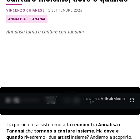
VINCENZO CHIANESE
|
1 SETTEMBRE 2025
ANNALISA
TANANAI
Annalisa torna a cantare con Tananai
0:30 /
Ad
hub
Media
POWERED
1
/
2
3:35
BY
Tra poche ore assisteremo alla
reunion
tra
Annalisa
e
Tananai
che
tornano a cantare insieme
. Ma
dove e
quando
rivedremo i due artisti insieme? Andiamo a scoprirlo.