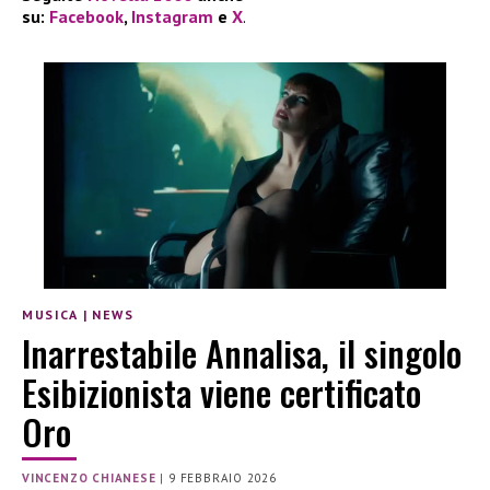
su:
Facebook
,
Instagram
e
X
.
MUSICA
|
NEWS
Inarrestabile Annalisa, il singolo
Esibizionista viene certificato
Oro
VINCENZO CHIANESE
|
9 FEBBRAIO 2026