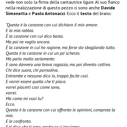
vede non solo la firma della cantautrice ligure. Al suo fianco
nella realizzazione di questo pezzo ci sono anche
Davide
Simonetta
e
Paolo Antonacci
. Ecco il
testo
del brano:
“Questa è la canzone con cui dichiaro il mio amore.
E la mia rabbia.
È la canzone con cui dico basta.
Ma poi ne voglio ancora.
È la canzone in cui ho ragione, ma forse sto sbagliando tutto.
Questa è la canzone in cui un po’ scherzo.
Ma parlo molto seriamente.
E sono davvero una brava ragazza, ma poi divento cattiva.
Chi dice suora, chi pornodiva.
Entrambe e nessuna dico io, troppo facile così.
E vorrei essere quella che ti piace,
vorrei piacerti così come sono,
vorrei.
Ma come mi vuoi tu?
Ecco.
Questa è la canzone con cui affronto le opinioni, compresa la
mia.
E le confronto.
E ti dico che ti amo, anche se ci lasciamo.