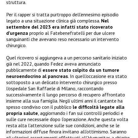
struttura.
Per il rapper si tratta purtroppo dell’ennesimo episodio
legato a una situazione clinica già complessa.
Nel
settembre del 2023 era infatti stato ricoverato
d’urgenza
proprio al Fatebenefratelli per due ulcere
sanguinanti che avevano reso necessario un intervento
chirurgico.
Quel ricovero si aggiungeva a un percorso sanitario iniziato
già nel 2022, quando Fedez aveva annunciato
pubblicamente di
essere stato colpito da un tumore
neuroendocrino al pancreas
. In quell’occasione era stato
sottoposto a un delicato intervento chirurgico presso
l’ospedale San Raffaele di Milano, raccontando
successivamente il lungo percorso di recupero affrontato
insieme alla sua famiglia. Negli ultimi anni il cantante ha
spesso condiviso con il pubblico
le difficoltà legate alla
propria salute
, aggiornando i fan sui controlli periodici e
sulle cure necessarie dopo l’operazione. Anche questa volta
resta alta l’attenzione sulle sue condizioni, anche se le
informazioni diffuse finora invitano all’ottimismo. Saranno
gli ulteriori accertamenti effettuati all’Humanitas a chiarire