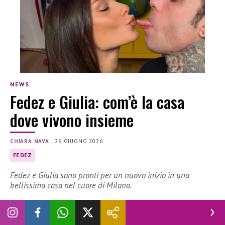
NEWS
Fedez e Giulia: com’è la casa
dove vivono insieme
CHIARA NAVA
|
26 GIUGNO 2026
FEDEZ
Fedez e Giulia sono pronti per un nuovo inizio in una
bellissima casa nel cuore di Milano.
Dove vivono Fedez e Giulia Honegger? La coppia ha scelto
una casa bellissima a pochi passi dal centro storico di Milano.