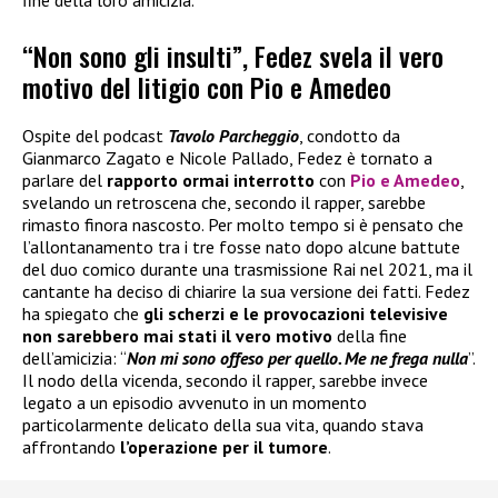
“Non sono gli insulti”, Fedez svela il vero
motivo del litigio con Pio e Amedeo
Ospite del podcast
Tavolo Parcheggio
, condotto da
Gianmarco Zagato e Nicole Pallado, Fedez è tornato a
parlare del
rapporto ormai interrotto
con
Pio e Amedeo
,
svelando un retroscena che, secondo il rapper, sarebbe
rimasto finora nascosto. Per molto tempo si è pensato che
l’allontanamento tra i tre fosse nato dopo alcune battute
del duo comico durante una trasmissione Rai nel 2021, ma il
cantante ha deciso di chiarire la sua versione dei fatti. Fedez
ha spiegato che
gli scherzi e le provocazioni televisive
non sarebbero mai stati il vero motivo
della fine
dell’amicizia: “
Non mi sono offeso per quello. Me ne frega nulla
”.
Il nodo della vicenda, secondo il rapper, sarebbe invece
legato a un episodio avvenuto in un momento
particolarmente delicato della sua vita, quando stava
affrontando
l’operazione per il tumore
.