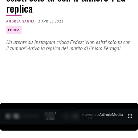
replica
ANDREA SANNA
|
2 APRILE 2022
FEDEZ
Un utente su Instagram critica Fedez: “Non esisti solo tu con
il tumore”. Arriva la replica del marito di Chiara Ferragni
0:30 /
Ad
hub
Media
POWERED
1
/
2
3:35
BY