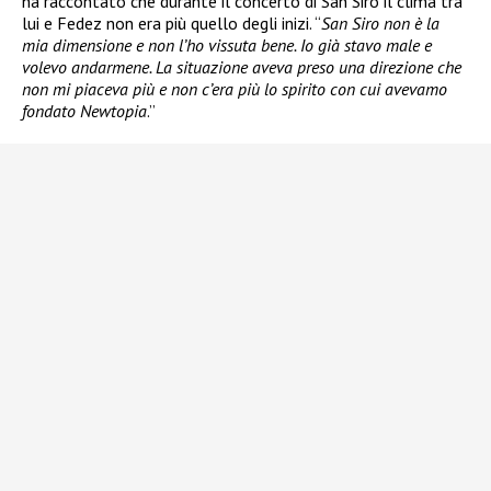
ha raccontato che durante il concerto di San Siro il clima tra
lui e Fedez non era più quello degli inizi. “
San Siro non è la
mia dimensione e non l’ho vissuta bene. Io già stavo male e
volevo andarmene. La situazione aveva preso una direzione che
non mi piaceva più e non c’era più lo spirito con cui avevamo
fondato Newtopia
.”