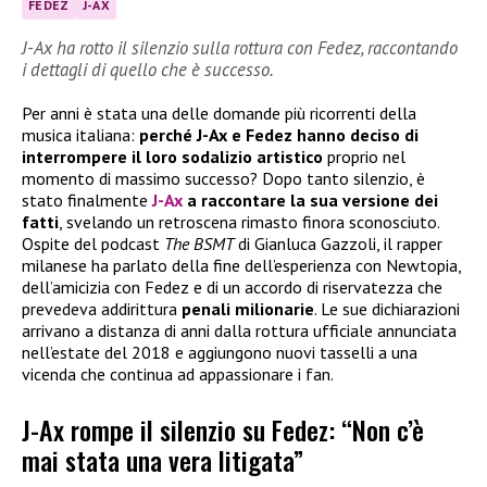
FEDEZ
J-AX
J-Ax ha rotto il silenzio sulla rottura con Fedez, raccontando
i dettagli di quello che è successo.
Per anni è stata una delle domande più ricorrenti della
musica italiana:
perché J-Ax e Fedez hanno deciso di
interrompere il loro sodalizio artistico
proprio nel
momento di massimo successo? Dopo tanto silenzio, è
stato finalmente
J-Ax
a raccontare la sua versione dei
fatti
, svelando un retroscena rimasto finora sconosciuto.
Ospite del podcast
The BSMT
di Gianluca Gazzoli, il rapper
milanese ha parlato della fine dell’esperienza con Newtopia,
dell’amicizia con Fedez e di un accordo di riservatezza che
prevedeva addirittura
penali milionarie
. Le sue dichiarazioni
arrivano a distanza di anni dalla rottura ufficiale annunciata
nell’estate del 2018 e aggiungono nuovi tasselli a una
vicenda che continua ad appassionare i fan.
J-Ax rompe il silenzio su Fedez: “Non c’è
mai stata una vera litigata”