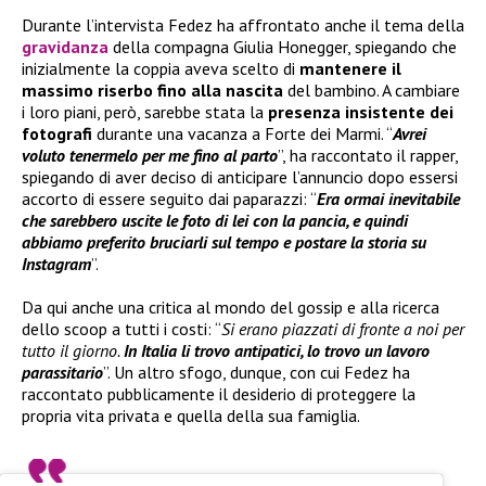
Durante l’intervista Fedez ha affrontato anche il tema della
gravidanza
della compagna Giulia Honegger, spiegando che
inizialmente la coppia aveva scelto di
mantenere il
massimo riserbo fino alla nascita
del bambino. A cambiare
i loro piani, però, sarebbe stata la
presenza insistente dei
fotografi
durante una vacanza a Forte dei Marmi. “
Avrei
voluto tenermelo per me fino al parto
”, ha raccontato il rapper,
spiegando di aver deciso di anticipare l’annuncio dopo essersi
accorto di essere seguito dai paparazzi: “
Era ormai inevitabile
che sarebbero uscite le foto di lei con la pancia, e quindi
abbiamo preferito bruciarli sul tempo e postare la storia su
Instagram
”.
Da qui anche una critica al mondo del gossip e alla ricerca
dello scoop a tutti i costi: “
Si erano piazzati di fronte a noi per
tutto il giorno.
In Italia li trovo antipatici, lo trovo un lavoro
parassitario
”. Un altro sfogo, dunque, con cui Fedez ha
raccontato pubblicamente il desiderio di proteggere la
propria vita privata e quella della sua famiglia.