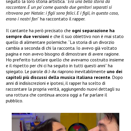
seguito la loro storia artistica. “
Era una bella storia da
raccontare. È un po’ come quando due genitori separati si
ritrovano per Natale: i figli sono felici. E i figli, in questo caso,
erano i nostri fan
” ha raccontato il rapper.
Il cantante ha però precisato che
ogni separazione ha
sempre due versioni
e che il suo obiettivo non è mai stato
quello di alimentare polemiche. “La storia di un divorzio
cambia a seconda di chi la racconta. Io avevo già voltato
pagina e non avevo bisogno di dimostrare di avere ragione.
Ho preferito tutelare quello che avevamo costruito insieme
e il rispetto per chi ci ha seguito in tutti questi anni” ha
spiegato. Le parole di J-Ax riaprono inevitabilmente
uno dei
capitoli più discussi della musica italiana recente
. Dopo
anni di indisiscrezioni e ipotesi, il rapper ha scelto di
raccontare la propria verità, aggiungendo nuovi dettagli su
una rottura che continua ancora oggi a far parlare il
pubblico.