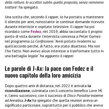
della rottura. Io accettai subito quella proposta, senza nemmeno
trattare
” ha spiegato.
Una scelta che, secondo il rapper, lo ha portato a mantenere
il silenzio per anni, nonostante le continue domande ricevute
durante interviste e ospitate televisive. Il rapper ha poi
ricordato come
Fedez
, nel 2019, abbia raccontato il proprio
punto di vista durante l’intervista concessa a Peter Gomez
nel programma
La Confessione
. “Avrei potuto rivalermi su
quell’accordo perché, di fatto, era stato disatteso. Ma non
l’ho fatto. Non avevo alcun interesse a trasformare tutto in
una battaglia legale” ha aggiunto il rapper.
Le parole di J-Ax: la pace con Fedez e il
nuovo capitolo della loro amicizia
Dopo quattro anni di distanza, nel 2022 è arrivata
la
riconciliazione
, culminata con il concerto benefico Love Mi
e, l’anno successivo, con il successo di
Disco Paradise
insieme
ad Annalisa.
J-Ax
ha spiegato che quella reunion aveva un
significato particolare, soprattutto per il pubblico che aveva