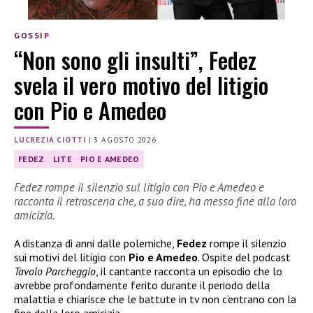
GOSSIP
“Non sono gli insulti”, Fedez
svela il vero motivo del litigio
con Pio e Amedeo
LUCREZIA CIOTTI
|
3 AGOSTO 2026
FEDEZ
LITE
PIO E AMEDEO
Fedez rompe il silenzio sul litigio con Pio e Amedeo e
racconta il retroscena che, a suo dire, ha messo fine alla loro
amicizia.
A distanza di anni dalle polemiche,
Fedez
rompe il silenzio
sui motivi del litigio con
Pio e Amedeo
. Ospite del podcast
Tavolo Parcheggio
, il cantante racconta un episodio che lo
avrebbe profondamente ferito durante il periodo della
malattia e chiarisce che le battute in tv non c’entrano con la
fine della loro amicizia.