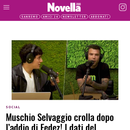
SANREMO
AMICI 24
NEWSLETTER
ABBONATI
SOCIAL
Muschio Selvaggio crolla dopo
l’addio di Fedez! I dati del