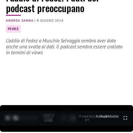
podcast preoccupano
ANDREA SANNA
|
8 GIUGNO 2024
FEDEZ
L’addio di Fedez a Muschio Selvaggio sembra aver dato
anche una svolta ai dati. Il podcast sembra essere crollato
in termini di views
0:28 /
Ad
hub
Media
POWERED
1
/
2
3:35
BY