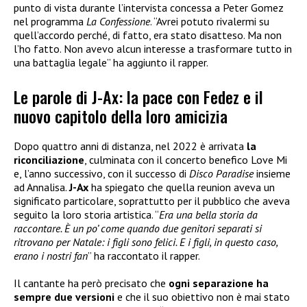
punto di vista durante l’intervista concessa a Peter Gomez
nel programma
La Confessione
. “Avrei potuto rivalermi su
quell’accordo perché, di fatto, era stato disatteso. Ma non
l’ho fatto. Non avevo alcun interesse a trasformare tutto in
una battaglia legale” ha aggiunto il rapper.
Le parole di J-Ax: la pace con Fedez e il
nuovo capitolo della loro amicizia
Dopo quattro anni di distanza, nel 2022 è arrivata
la
riconciliazione
, culminata con il concerto benefico Love Mi
e, l’anno successivo, con il successo di
Disco Paradise
insieme
ad Annalisa.
J-Ax
ha spiegato che quella reunion aveva un
significato particolare, soprattutto per il pubblico che aveva
seguito la loro storia artistica. “
Era una bella storia da
raccontare. È un po’ come quando due genitori separati si
ritrovano per Natale: i figli sono felici. E i figli, in questo caso,
erano i nostri fan
” ha raccontato il rapper.
Il cantante ha però precisato che
ogni separazione ha
sempre due versioni
e che il suo obiettivo non è mai stato