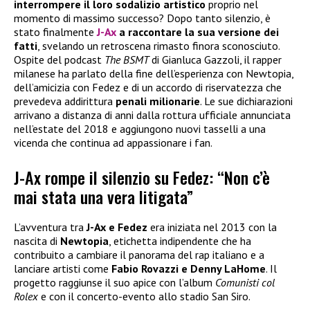
interrompere il loro sodalizio artistico
proprio nel
momento di massimo successo? Dopo tanto silenzio, è
stato finalmente
J-Ax
a raccontare la sua versione dei
fatti
, svelando un retroscena rimasto finora sconosciuto.
Ospite del podcast
The BSMT
di Gianluca Gazzoli, il rapper
milanese ha parlato della fine dell’esperienza con Newtopia,
dell’amicizia con Fedez e di un accordo di riservatezza che
prevedeva addirittura
penali milionarie
. Le sue dichiarazioni
arrivano a distanza di anni dalla rottura ufficiale annunciata
nell’estate del 2018 e aggiungono nuovi tasselli a una
vicenda che continua ad appassionare i fan.
J-Ax rompe il silenzio su Fedez: “Non c’è
mai stata una vera litigata”
L’avventura tra
J-Ax e Fedez
era iniziata nel 2013 con la
nascita di
Newtopia
, etichetta indipendente che ha
contribuito a cambiare il panorama del rap italiano e a
lanciare artisti come
Fabio Rovazzi e Denny LaHome
. Il
progetto raggiunse il suo apice con l’album
Comunisti col
Rolex
e con il concerto-evento allo stadio San Siro.