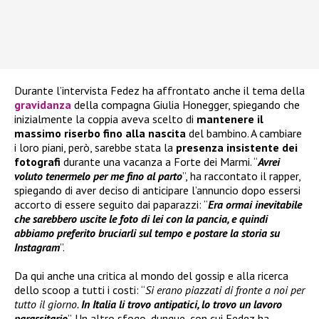
Durante l’intervista Fedez ha affrontato anche il tema della
gravidanza
della compagna Giulia Honegger, spiegando che
inizialmente la coppia aveva scelto di
mantenere il
massimo riserbo fino alla nascita
del bambino. A cambiare
i loro piani, però, sarebbe stata la
presenza insistente dei
fotografi
durante una vacanza a Forte dei Marmi. “
Avrei
voluto tenermelo per me fino al parto
”, ha raccontato il rapper,
spiegando di aver deciso di anticipare l’annuncio dopo essersi
accorto di essere seguito dai paparazzi: “
Era ormai inevitabile
che sarebbero uscite le foto di lei con la pancia, e quindi
abbiamo preferito bruciarli sul tempo e postare la storia su
Instagram
”.
Da qui anche una critica al mondo del gossip e alla ricerca
dello scoop a tutti i costi: “
Si erano piazzati di fronte a noi per
tutto il giorno.
In Italia li trovo antipatici, lo trovo un lavoro
parassitario
”. Un altro sfogo, dunque, con cui Fedez ha