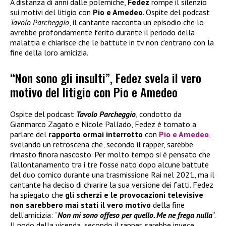
A distanza di anni dalle polemiche,
Fedez
rompe il silenzio
sui motivi del litigio con
Pio e Amedeo
. Ospite del podcast
Tavolo Parcheggio
, il cantante racconta un episodio che lo
avrebbe profondamente ferito durante il periodo della
malattia e chiarisce che le battute in tv non c’entrano con la
fine della loro amicizia.
“Non sono gli insulti”, Fedez svela il vero
motivo del litigio con Pio e Amedeo
Ospite del podcast
Tavolo Parcheggio
, condotto da
Gianmarco Zagato e Nicole Pallado, Fedez è tornato a
parlare del
rapporto ormai interrotto
con
Pio e Amedeo
,
svelando un retroscena che, secondo il rapper, sarebbe
rimasto finora nascosto. Per molto tempo si è pensato che
l’allontanamento tra i tre fosse nato dopo alcune battute
del duo comico durante una trasmissione Rai nel 2021, ma il
cantante ha deciso di chiarire la sua versione dei fatti. Fedez
ha spiegato che
gli scherzi e le provocazioni televisive
non sarebbero mai stati il vero motivo
della fine
dell’amicizia: “
Non mi sono offeso per quello. Me ne frega nulla
”.
Il nodo della vicenda, secondo il rapper, sarebbe invece