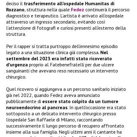
deciso il
trasferimento all’ospedale Humanitas di
Rozzano
, struttura nella quale
Fedez
continuerà il percorso
diagnostico e terapeutico. L’artista è arrivato all’ospedale
attraverso un ingresso secondario, evitando così
l’attenzione di fotografi e curiosi presenti all’esterno della
struttura.
Per il rapper si tratta purtroppo dell’ennesimo episodio
legato a una situazione clinica già complessa.
Nel
settembre del 2023 era infatti stato ricoverato
d’urgenza
proprio al Fatebenefratelli per due ulcere
sanguinanti che avevano reso necessario un intervento
chirurgico.
Quel ricovero si aggiungeva a un percorso sanitario iniziato
già nel 2022, quando Fedez aveva annunciato
pubblicamente di
essere stato colpito da un tumore
neuroendocrino al pancreas
. In quell’occasione era stato
sottoposto a un delicato intervento chirurgico presso
l’ospedale San Raffaele di Milano, raccontando
successivamente il lungo percorso di recupero affrontato
insieme alla sua famiglia. Negli ultimi anni il cantante ha