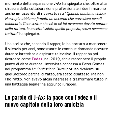
momento della separazione.
J-Ax
ha spiegato che, oltre alla
chiusura della collaborazione professionale, i due firmarono
anche
un accordo di riservatezza
. “
Quando abbiamo chiuso
Newtopia abbiamo firmato un accordo che prevedeva penali
milionarie. C’era scritto che né io né lui avremmo dovuto parlare
della rottura. Io accettai subito quella proposta, senza nemmeno
trattare
” ha spiegato.
Una scelta che, secondo il rapper, lo ha portato a mantenere
il silenzio per anni, nonostante le continue domande ricevute
durante interviste e ospitate televisive. Il rapper ha poi
ricordato come
Fedez
, nel 2019, abbia raccontato il proprio
punto di vista durante l’intervista concessa a Peter Gomez
nel programma
La Confessione
. “Avrei potuto rivalermi su
quell’accordo perché, di fatto, era stato disatteso. Ma non
l’ho fatto. Non avevo alcun interesse a trasformare tutto in
una battaglia legale” ha aggiunto il rapper.
Le parole di J-Ax: la pace con Fedez e il
nuovo capitolo della loro amicizia