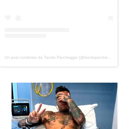
Un post condiviso da Tavolo Parcheggio (@tavoloparcheggio.podcast)