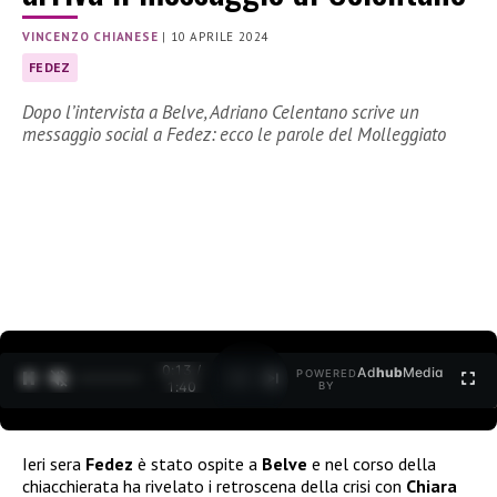
VINCENZO CHIANESE
|
10 APRILE 2024
FEDEZ
Dopo l’intervista a Belve, Adriano Celentano scrive un
messaggio social a Fedez: ecco le parole del Molleggiato
0:14 /
Ad
hub
Media
POWERED
1
/
2
1:40
BY
Ieri sera
Fedez
è stato ospite a
Belve
e nel corso della
chiacchierata ha rivelato i retroscena della crisi con
Chiara