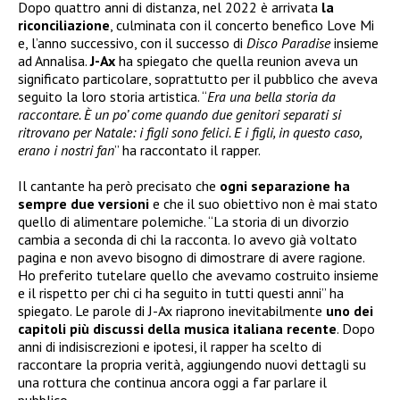
Dopo quattro anni di distanza, nel 2022 è arrivata
la
riconciliazione
, culminata con il concerto benefico Love Mi
e, l’anno successivo, con il successo di
Disco Paradise
insieme
ad Annalisa.
J-Ax
ha spiegato che quella reunion aveva un
significato particolare, soprattutto per il pubblico che aveva
seguito la loro storia artistica. “
Era una bella storia da
raccontare. È un po’ come quando due genitori separati si
ritrovano per Natale: i figli sono felici. E i figli, in questo caso,
erano i nostri fan
” ha raccontato il rapper.
Il cantante ha però precisato che
ogni separazione ha
sempre due versioni
e che il suo obiettivo non è mai stato
quello di alimentare polemiche. “La storia di un divorzio
cambia a seconda di chi la racconta. Io avevo già voltato
pagina e non avevo bisogno di dimostrare di avere ragione.
Ho preferito tutelare quello che avevamo costruito insieme
e il rispetto per chi ci ha seguito in tutti questi anni” ha
spiegato. Le parole di J-Ax riaprono inevitabilmente
uno dei
capitoli più discussi della musica italiana recente
. Dopo
anni di indisiscrezioni e ipotesi, il rapper ha scelto di
raccontare la propria verità, aggiungendo nuovi dettagli su
una rottura che continua ancora oggi a far parlare il
pubblico.