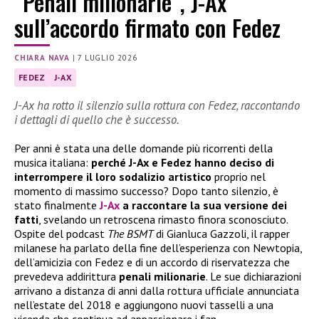
“Penali milionarie”, J-Ax
sull’accordo firmato con Fedez
CHIARA NAVA
|
7 LUGLIO 2026
FEDEZ
J-AX
J-Ax ha rotto il silenzio sulla rottura con Fedez, raccontando
i dettagli di quello che è successo.
Per anni è stata una delle domande più ricorrenti della
musica italiana:
perché J-Ax e Fedez hanno deciso di
interrompere il loro sodalizio artistico
proprio nel
momento di massimo successo? Dopo tanto silenzio, è
stato finalmente
J-Ax
a raccontare la sua versione dei
fatti
, svelando un retroscena rimasto finora sconosciuto.
Ospite del podcast
The BSMT
di Gianluca Gazzoli, il rapper
milanese ha parlato della fine dell’esperienza con Newtopia,
dell’amicizia con Fedez e di un accordo di riservatezza che
prevedeva addirittura
penali milionarie
. Le sue dichiarazioni
arrivano a distanza di anni dalla rottura ufficiale annunciata
nell’estate del 2018 e aggiungono nuovi tasselli a una