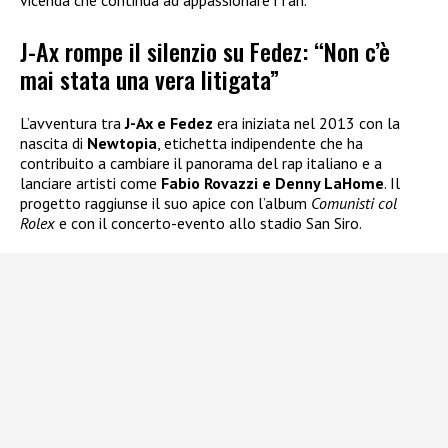
vicenda che continua ad appassionare i fan.
J-Ax rompe il silenzio su Fedez: “Non c’è
mai stata una vera litigata”
L’avventura tra
J-Ax e Fedez
era iniziata nel 2013 con la
nascita di
Newtopia
, etichetta indipendente che ha
contribuito a cambiare il panorama del rap italiano e a
lanciare artisti come
Fabio Rovazzi e Denny LaHome
. Il
progetto raggiunse il suo apice con l’album
Comunisti col
Rolex
e con il concerto-evento allo stadio San Siro.