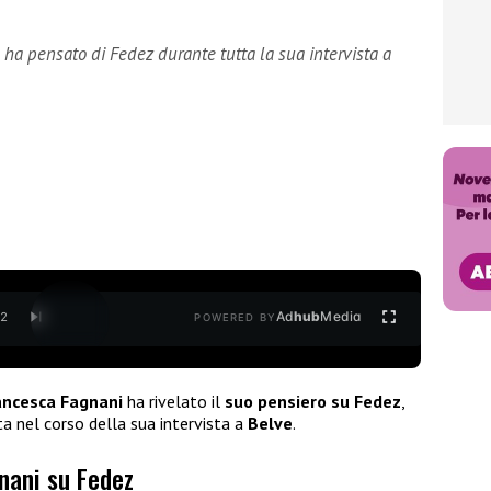
ha pensato di Fedez durante tutta la sua intervista a
Ad
hub
Media
/
2
POWERED BY
ancesca Fagnani
ha rivelato il
suo pensiero
su Fedez
,
ta nel corso della sua intervista a
Belve
.
nani su Fedez