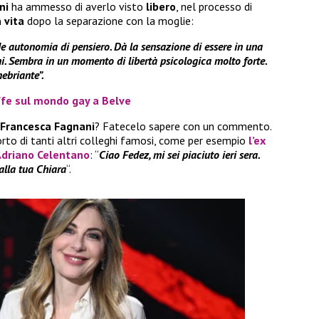
ni
ha ammesso di averlo visto
libero
, nel processo di
 vita
dopo la separazione con la moglie:
e autonomia di pensiero. Dà la sensazione di essere in una
ini. Sembra in un momento di libertà psicologica molto forte.
nebriante”.
affe sul mondo gay a Belve
i Francesca Fagnani
? Fatecelo sapere con un commento.
orto di tanti altri colleghi famosi, come per esempio
l’ex
Adriano Celentano
: “
Ciao Fedez, mi sei piaciuto ieri sera.
alla tua Chiara
“.