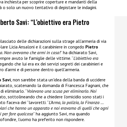
va inchiesta per scoprire coperture e mandanti della
tà o solo un nuovo tentativo di depistare le indagini.
berto Savi: “L’obiettivo era Pietro
ilasciato delle dichiarazioni sulla strage all’armeria di via
olare Licia Ansaloni e il carabiniere in congedo
Pietro
na. Non avevamo che armi in casa!
” ha dichiarato Savi,
pre avuto le famiglie delle vittime. “
L’obiettivo era
egando che lui era ex dei servizi segreti dei carabinieri e
ro d’armi e di persone dentro quell’armeria.
o Savi
, non sarebbe stata un’idea della banda di uccidere
chiarato, scatenando la domanda di Francesca Fagnani, che
i eliminarlo. “
Volevano una scusa per eliminarlo. Noi
ato, sottolineando che a chiedere l’omicidio sono stati i
nto faceva dei “lavoretti. “
L’Arma, la polizia, la Finanza …
icolari che hanno un apparato e noi eravamo di quelli che ogni
 per fare qualcosa
” ha aggiunto Savi, ma quando
ofondire, l’uomo ha preferito non rispondere.