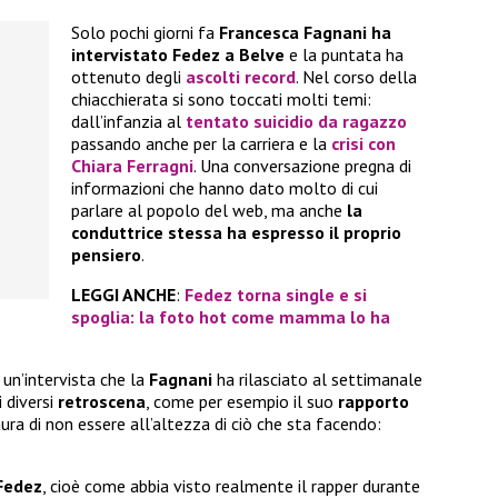
Solo pochi giorni fa
Francesca Fagnani
ha
intervistato Fedez a Belve
e la puntata ha
ottenuto degli
ascolti record
. Nel corso della
chiacchierata si sono toccati molti temi:
dall’infanzia al
tentato suicidio da ragazzo
passando anche per la carriera e la
crisi con
Chiara Ferragni
. Una conversazione pregna di
informazioni che hanno dato molto di cui
parlare al popolo del web, ma anche
la
conduttrice stessa ha espresso il proprio
pensiero
.
LEGGI ANCHE
:
Fedez torna single e si
spoglia: la foto hot come mamma lo ha
 un’intervista che la
Fagnani
ha rilasciato al settimanale
 diversi
retroscena
, come per esempio il suo
rapporto
aura di non essere all’altezza di ciò che sta facendo:
Fedez
, cioè come abbia visto realmente il rapper durante