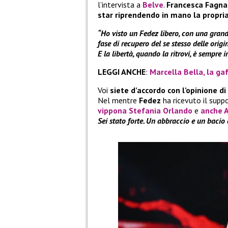
l’intervista a
Belve
.
Francesca Fagna
star riprendendo in mano la propria
“Ho visto un Fedez libero, con una grand
fase di recupero del se stesso delle orig
E la libertà, quando la ritrovi, è sempre i
LEGGI ANCHE
:
Marcella Bella, la g
Voi
siete d’accordo con l’opinione d
Nel mentre
Fedez
ha ricevuto il supp
vippona Stefania Orlando
e
anche 
Sei stato forte. Un abbraccio e un bacio 