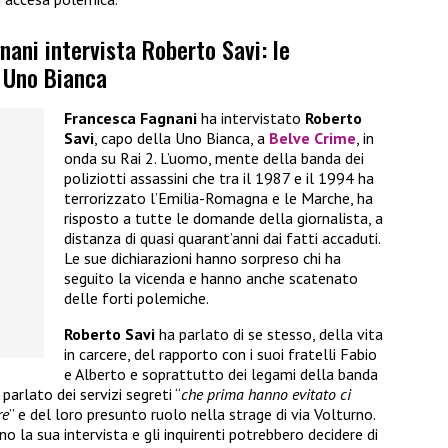
ani intervista Roberto Savi: le
a Uno Bianca
Francesca Fagnani
ha intervistato
Roberto
Savi
, capo della Uno Bianca, a
Belve Crime
, in
onda su Rai 2. L’uomo, mente della banda dei
poliziotti assassini che tra il 1987 e il 1994 ha
terrorizzato l’Emilia-Romagna e le Marche, ha
risposto a tutte le domande della giornalista, a
distanza di quasi quarant’anni dai fatti accaduti.
Le sue dichiarazioni hanno sorpreso chi ha
seguito la vicenda e hanno anche scatenato
delle forti polemiche.
Roberto Savi
ha parlato di se stesso, della vita
in carcere, del rapporto con i suoi fratelli Fabio
e Alberto e soprattutto dei legami della banda
parlato dei servizi segreti “
che prima hanno evitato ci
re
” e del loro presunto ruolo nella strage di via Volturno.
o la sua intervista e gli inquirenti potrebbero decidere di