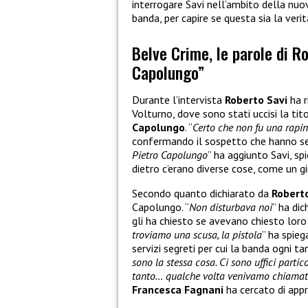
interrogare Savi nell’ambito della nuo
banda, per capire se questa sia la veri
Belve Crime, le parole di Ro
Capolungo”
Durante l’intervista
Roberto Savi
ha r
Volturno, dove sono stati uccisi la tit
Capolungo
. “
Certo che non fu una rapi
confermando il sospetto che hanno sem
Pietro Capolungo
” ha aggiunto Savi, spi
dietro c’erano diverse cose, come un gi
Secondo quanto dichiarato da
Robert
Capolungo. “
Non disturbava noi
” ha di
gli ha chiesto se avevano chiesto loro d
troviamo una scusa, la pistola
” ha spieg
servizi segreti per cui la banda ogni ta
sono la stessa cosa. Ci sono uffici part
tanto… qualche volta venivamo chiamati
Francesca Fagnani
ha cercato di appr