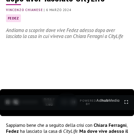
VINCENZO CHIANESE
|
6 MARZO 2024
FEDEZ
Andiamo a scoprire dove vive Fedez adesso dopo aver
lasciato la casa in cui viveva con Chiara Ferragni a CityLife
0:15 /
Ad
hub
Media
POWERED
1
/
2
1:40
BY
Sappiamo bene che a seguito della crisi con
Chiara Ferragni
,
Fedez
ha lasciato la casa di
CityLife
.
Ma dove vive adesso il