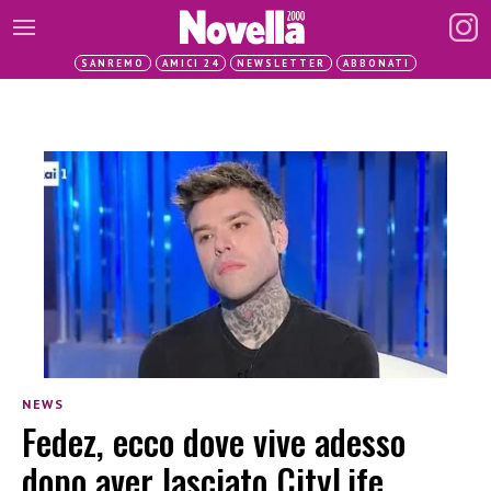
SANREMO
AMICI 24
NEWSLETTER
ABBONATI
NEWS
Fedez, ecco dove vive adesso
dopo aver lasciato CityLife