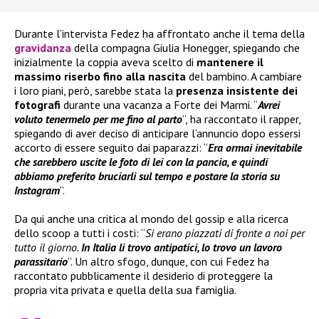
Durante l’intervista Fedez ha affrontato anche il tema della
gravidanza
della compagna Giulia Honegger, spiegando che
inizialmente la coppia aveva scelto di
mantenere il
massimo riserbo fino alla nascita
del bambino. A cambiare
i loro piani, però, sarebbe stata la
presenza insistente dei
fotografi
durante una vacanza a Forte dei Marmi. “
Avrei
voluto tenermelo per me fino al parto
”, ha raccontato il rapper,
spiegando di aver deciso di anticipare l’annuncio dopo essersi
accorto di essere seguito dai paparazzi: “
Era ormai inevitabile
che sarebbero uscite le foto di lei con la pancia, e quindi
abbiamo preferito bruciarli sul tempo e postare la storia su
Instagram
”.
Da qui anche una critica al mondo del gossip e alla ricerca
dello scoop a tutti i costi: “
Si erano piazzati di fronte a noi per
tutto il giorno.
In Italia li trovo antipatici, lo trovo un lavoro
parassitario
”. Un altro sfogo, dunque, con cui Fedez ha
raccontato pubblicamente il desiderio di proteggere la
propria vita privata e quella della sua famiglia.