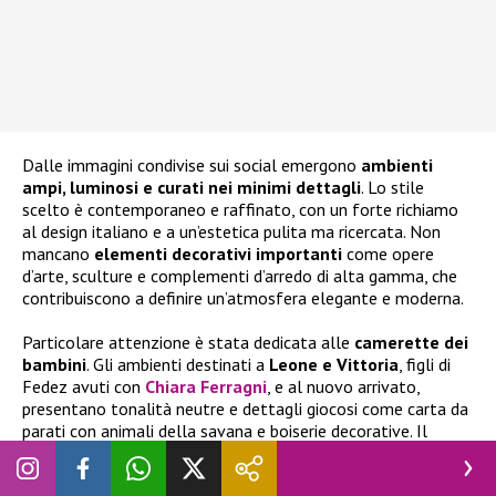
Dalle immagini condivise sui social emergono
ambienti
ampi, luminosi e curati nei minimi dettagli
. Lo stile
scelto è contemporaneo e raffinato, con un forte richiamo
al design italiano e a un’estetica pulita ma ricercata. Non
mancano
elementi decorativi importanti
come opere
d’arte, sculture e complementi d’arredo di alta gamma, che
contribuiscono a definire un’atmosfera elegante e moderna.
Particolare attenzione è stata dedicata alle
camerette dei
bambini
. Gli ambienti destinati a
Leone e Vittoria
, figli di
Fedez avuti con
Chiara Ferragni
, e al nuovo arrivato,
presentano tonalità neutre e dettagli giocosi come carta da
parati con animali della savana e boiserie decorative. Il
parquet in legno e l’illuminazione calda contribuiscono a
rendere gli spazi accoglienti e familiari. Anche
il soggiorno