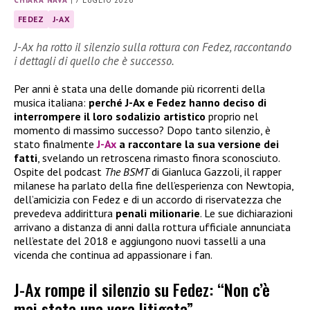
CHIARA NAVA
|
7 LUGLIO 2026
FEDEZ
J-AX
J-Ax ha rotto il silenzio sulla rottura con Fedez, raccontando
i dettagli di quello che è successo.
Per anni è stata una delle domande più ricorrenti della
musica italiana:
perché J-Ax e Fedez hanno deciso di
interrompere il loro sodalizio artistico
proprio nel
momento di massimo successo? Dopo tanto silenzio, è
stato finalmente
J-Ax
a raccontare la sua versione dei
fatti
, svelando un retroscena rimasto finora sconosciuto.
Ospite del podcast
The BSMT
di Gianluca Gazzoli, il rapper
milanese ha parlato della fine dell’esperienza con Newtopia,
dell’amicizia con Fedez e di un accordo di riservatezza che
prevedeva addirittura
penali milionarie
. Le sue dichiarazioni
arrivano a distanza di anni dalla rottura ufficiale annunciata
nell’estate del 2018 e aggiungono nuovi tasselli a una
vicenda che continua ad appassionare i fan.
J-Ax rompe il silenzio su Fedez: “Non c’è
mai stata una vera litigata”