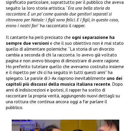
significato particolare, soprattutto per il pubblico che aveva
seguito la loro storia artistica. “
Era una bella storia da
raccontare. È un po’ come quando due genitori separati si
ritrovano per Natale: i figli sono felici. E i figli, in questo caso,
erano i nostri fan
” ha raccontato il rapper.
Il cantante ha però precisato che
ogni separazione ha
sempre due versioni
e che il suo obiettivo non è mai stato
quello di alimentare polemiche. “La storia di un divorzio
cambia a seconda di chi la racconta. Io avevo già voltato
pagina e non avevo bisogno di dimostrare di avere ragione.
Ho preferito tutelare quello che avevamo costruito insieme
e il rispetto per chi ci ha seguito in tutti questi anni” ha
spiegato. Le parole di J-Ax riaprono inevitabilmente
uno dei
capitoli più discussi della musica italiana recente
. Dopo
anni di indisiscrezioni e ipotesi, il rapper ha scelto di
raccontare la propria verità, aggiungendo nuovi dettagli su
una rottura che continua ancora oggi a far parlare il
pubblico.