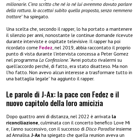
milionarie. C’era scritto che né io né lui avremmo dovuto parlare
della rottura. Io accettai subito quella proposta, senza nemmeno
trattare
” ha spiegato.
Una scelta che, secondo il rapper, lo ha portato a mantenere
il silenzio per anni, nonostante le continue domande ricevute
durante interviste e ospitate televisive. Il rapper ha poi
ricordato come
Fedez
, nel 2019, abbia raccontato il proprio
punto di vista durante l’intervista concessa a Peter Gomez
nel programma
La Confessione
. “Avrei potuto rivalermi su
quell’accordo perché, di fatto, era stato disatteso. Ma non
l’ho fatto. Non avevo alcun interesse a trasformare tutto in
una battaglia legale” ha aggiunto il rapper.
Le parole di J-Ax: la pace con Fedez e il
nuovo capitolo della loro amicizia
Dopo quattro anni di distanza, nel 2022 è arrivata
la
riconciliazione
, culminata con il concerto benefico Love Mi
e, l’anno successivo, con il successo di
Disco Paradise
insieme
ad Annalisa.
J-Ax
ha spiegato che quella reunion aveva un