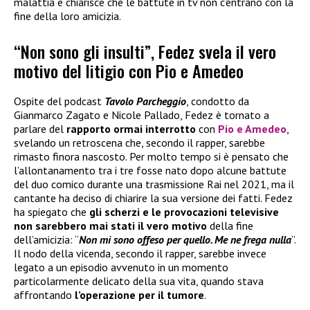
malattia e chiarisce che le battute in tv non c’entrano con la
fine della loro amicizia.
“Non sono gli insulti”, Fedez svela il vero
motivo del litigio con Pio e Amedeo
Ospite del podcast
Tavolo Parcheggio
, condotto da
Gianmarco Zagato e Nicole Pallado, Fedez è tornato a
parlare del
rapporto ormai interrotto
con
Pio e Amedeo
,
svelando un retroscena che, secondo il rapper, sarebbe
rimasto finora nascosto. Per molto tempo si è pensato che
l’allontanamento tra i tre fosse nato dopo alcune battute
del duo comico durante una trasmissione Rai nel 2021, ma il
cantante ha deciso di chiarire la sua versione dei fatti. Fedez
ha spiegato che
gli scherzi e le provocazioni televisive
non sarebbero mai stati il vero motivo
della fine
dell’amicizia: “
Non mi sono offeso per quello. Me ne frega nulla
”.
Il nodo della vicenda, secondo il rapper, sarebbe invece
legato a un episodio avvenuto in un momento
particolarmente delicato della sua vita, quando stava
affrontando
l’operazione per il tumore
.