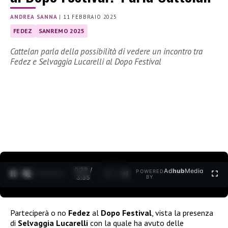
ANDREA SANNA
|
11 FEBBRAIO 2025
FEDEZ
SANREMO 2025
Cattelan parla della possibilità di vedere un incontro tra
Fedez e Selvaggia Lucarelli al Dopo Festival
0:30 /
Ad
hub
Media
POWERED
1
/
2
3:35
BY
Parteciperà o no
Fedez
al
Dopo Festival
, vista la presenza
di
Selvaggia Lucarelli
con la quale ha avuto delle