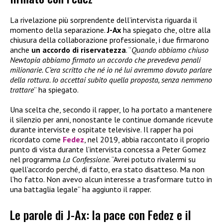
La rivelazione più sorprendente dell’intervista riguarda il
momento della separazione.
J-Ax
ha spiegato che, oltre alla
chiusura della collaborazione professionale, i due firmarono
anche
un accordo di riservatezza
. “
Quando abbiamo chiuso
Newtopia abbiamo firmato un accordo che prevedeva penali
milionarie. C’era scritto che né io né lui avremmo dovuto parlare
della rottura. Io accettai subito quella proposta, senza nemmeno
trattare
” ha spiegato.
Una scelta che, secondo il rapper, lo ha portato a mantenere
il silenzio per anni, nonostante le continue domande ricevute
durante interviste e ospitate televisive. Il rapper ha poi
ricordato come
Fedez
, nel 2019, abbia raccontato il proprio
punto di vista durante l’intervista concessa a Peter Gomez
nel programma
La Confessione
. “Avrei potuto rivalermi su
quell’accordo perché, di fatto, era stato disatteso. Ma non
l’ho fatto. Non avevo alcun interesse a trasformare tutto in
una battaglia legale” ha aggiunto il rapper.
Le parole di J-Ax: la pace con Fedez e il