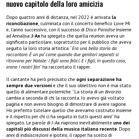
nuovo capitolo della loro amicizia
Dopo quattro anni di distanza, nel 2022 è arrivata
la
riconciliazione
, culminata con il concerto benefico Love Mi
e, l’anno successivo, con il successo di
Disco Paradise
insieme
ad Annalisa.
J-Ax
ha spiegato che quella reunion aveva un
significato particolare, soprattutto per il pubblico che aveva
seguito la loro storia artistica. “
Era una bella storia da
raccontare. È un po’ come quando due genitori separati si
ritrovano per Natale: i figli sono felici. E i figli, in questo caso,
erano i nostri fan
” ha raccontato il rapper.
Il cantante ha però precisato che
ogni separazione ha
sempre due versioni
e che il suo obiettivo non è mai stato
quello di alimentare polemiche. “La storia di un divorzio
cambia a seconda di chi la racconta. Io avevo già voltato
pagina e non avevo bisogno di dimostrare di avere ragione.
Ho preferito tutelare quello che avevamo costruito insieme
e il rispetto per chi ci ha seguito in tutti questi anni” ha
spiegato. Le parole di J-Ax riaprono inevitabilmente
uno dei
capitoli più discussi della musica italiana recente
. Dopo
anni di indisiscrezioni e ipotesi, il rapper ha scelto di