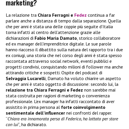
marketing?
La relazione tra
Chiara Ferragni e
Fedez
continua a far
parlare anche a distanza di tempo dalla separazione. Quella
che per anni è stata una delle coppie più seguite d’Italia
torna infatti al centro dell’attenzione grazie alle
dichiarazioni di
Fabio Maria Damato
, storico collaboratore
ed ex manager dell’imprenditrice digitale. Le sue parole
hanno riacceso il dibattito sulla natura del rapporto tra i due
ex coniugi, una storia che nel corso degli anni è stata spesso
raccontata attraverso social network, eventi pubblici e
progetti condivisi, conquistando milioni di follower ma anche
attirando critiche e sospetti. Ospite del podcast di
Selvaggia Lucarelli
, Damato ha voluto chiarire un aspetto
che per anni è stato oggetto di discussione: secondo lui, la
relazione tra Chiara Ferragni e Fedez
non sarebbe mai
stata costruita per ragioni di marketing o convenienza
professionale. L’ex manager ha infatti raccontato di aver
assistito in prima persona al
forte coinvolgimento
sentimentale dell’influencer
nei confronti del rapper.
“
Chiara era innamorata persa di Federico, ha lottato per stare
con lui
“, ha dichiarato.