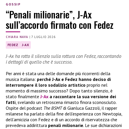
GOSSIP
“Penali milionarie”, J-Ax
sull’accordo firmato con Fedez
CHIARA NAVA
|
7 LUGLIO 2026
FEDEZ
J-AX
J-Ax ha rotto il silenzio sulla rottura con Fedez, raccontando
i dettagli di quello che è successo.
Per anni è stata una delle domande più ricorrenti della
musica italiana:
perché J-Ax e Fedez hanno deciso di
interrompere il loro sodalizio artistico
proprio nel
momento di massimo successo? Dopo tanto silenzio, è
stato finalmente
J-Ax
a raccontare la sua versione dei
fatti
, svelando un retroscena rimasto finora sconosciuto.
Ospite del podcast
The BSMT
di Gianluca Gazzoli, il rapper
milanese ha parlato della fine dell’esperienza con Newtopia,
dell’amicizia con Fedez e di un accordo di riservatezza che
prevedeva addirittura
penali milionarie
. Le sue dichiarazioni