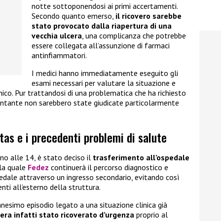
notte sottoponendosi ai primi accertamenti.
Secondo quanto emerso,
il ricovero sarebbe
stato provocato dalla riapertura di una
vecchia ulcera
, una complicanza che potrebbe
essere collegata all’assunzione di farmaci
antinfiammatori.
I medici hanno immediatamente eseguito gli
esami necessari per valutare la situazione e
nico. Pur trattandosi di una problematica che ha richiesto
cantante non sarebbero state giudicate particolarmente
tas e i precedenti problemi di salute
no alle 14, è stato deciso il
trasferimento all’ospedale
lla quale
Fedez
continuerà il percorso diagnostico e
spedale attraverso un ingresso secondario, evitando così
enti all’esterno della struttura.
ennesimo episodio legato a una situazione clinica già
ra infatti stato ricoverato d’urgenza
proprio al