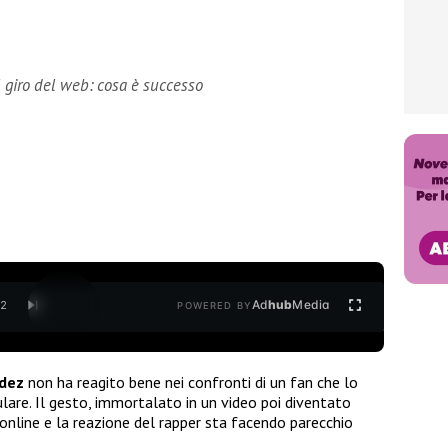
il giro del web: cosa è successo
Ad
hub
Media
/
2
POWERED BY
dez
non ha reagito bene nei confronti di un fan che lo
ulare. Il gesto, immortalato in un video poi diventato
o online e la reazione del rapper sta facendo parecchio