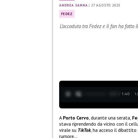
ANDREA SANNA
|
27 AGOSTO 2025
FEDEZ
L’accaduto tra Fedez e il fan ha fatto 
0:28 / 1:40
1
A
Porto Cervo
, durante una serata,
Fe
stava riprendendo da vicino con il cell
virale su
TikTok
, ha acceso il dibattit
rumore…