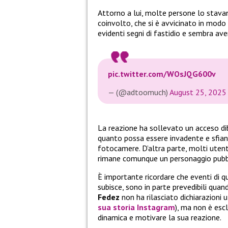
Attorno a lui, molte persone lo stavano
coinvolto, che si è avvicinato in modo
evidenti segni di fastidio e sembra ave
pic.twitter.com/WOsJQG600v
— (@adtoomuch)
August 25, 2025
La reazione ha sollevato un acceso dib
quanto possa essere invadente e sfia
fotocamere. D’altra parte, molti utenti
rimane comunque un personaggio pubblic
È importante ricordare che eventi di qu
subisce, sono in parte prevedibili quan
Fedez
non ha rilasciato dichiarazioni uf
sua storia
Instagram
), ma non è escl
dinamica e motivare la sua reazione.