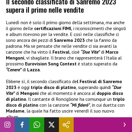
Il secondo classificato di Sanremo 2023
supera il primo nelle vendite
Lunedì non è solo il primo giorno della settimana, ma anche
il giorno delle
certificazioni FIMI,
i riconoscimenti che singoli
e album ricevono per la vendite. E così nelle classifiche ci
sono ancora dei pezzi di
Sanremo 2023
che la fanno da
padrona. Ma se pensate che nelle vendite ci sia avanti la
canzone che ha vinto il
Festival
, cioè
“Due Vite”
di
Marco
Mengoni
, vi sbagliate. Il brano che rappresenterà l’Italia al
prossimo
Eurovision Song Contest
è stato superato da
“Cenere”
di
Lazza
.
Ebbene sì, il secondo classificato de
l Festival di Sanremo
2023
è oggi
triplo disco di platino
, superando quindi
“Due
Vite”
di
Mengoni
che al momento è ancora al
doppio disco
di platino
. Il cantante di Ronciglione ha comunque un
triplo
disco di platino
con la canzone
“Mi fiderò”
, in cui duetta con
Madame
, la quale ha fatto uscire venerdì il suo nuovo
album.