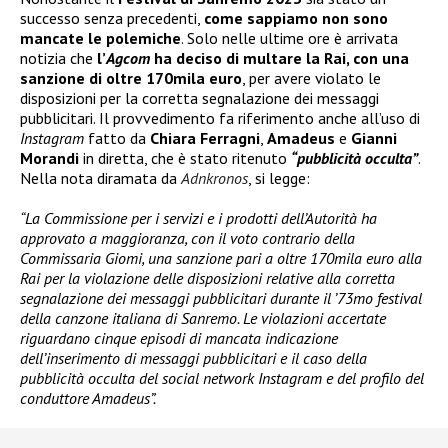
successo senza precedenti,
come sappiamo non sono
mancate le polemiche
. Solo nelle ultime ore è arrivata
notizia che
l’
Agcom
ha deciso di multare la Rai
, con una
sanzione di oltre 170mila euro
, per avere violato le
disposizioni per la corretta segnalazione dei messaggi
pubblicitari. Il provvedimento fa riferimento anche all’uso di
Instagram
fatto da
Chiara Ferragni
,
Amadeus
e
Gianni
Morandi
in diretta, che è stato ritenuto
“pubblicità occulta”
.
Nella nota diramata da
Adnkronos
, si legge:
“La Commissione per i servizi e i prodotti dell’Autorità ha
approvato a maggioranza, con il voto contrario della
Commissaria Giomi, una sanzione pari a oltre 170mila euro alla
Rai per la violazione delle disposizioni relative alla corretta
segnalazione dei messaggi pubblicitari durante il ’73mo festival
della canzone italiana di Sanremo. Le violazioni accertate
riguardano cinque episodi di mancata indicazione
dell’inserimento di messaggi pubblicitari e il caso della
pubblicità occulta del social network Instagram e del profilo del
conduttore Amadeus”.