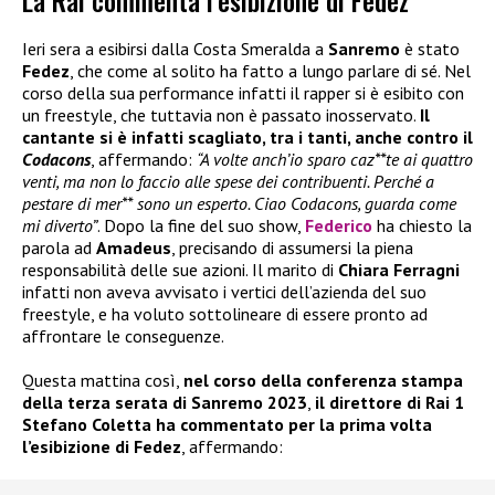
La Rai commenta l’esibizione di Fedez
Ieri sera a esibirsi dalla Costa Smeralda a
Sanremo
è stato
Fedez
, che come al solito ha fatto a lungo parlare di sé. Nel
corso della sua performance infatti il rapper si è esibito con
un freestyle, che tuttavia non è passato inosservato.
Il
cantante si è infatti scagliato, tra i tanti, anche contro il
Codacons
, affermando:
“A volte anch’io sparo caz**te ai quattro
venti, ma non lo faccio alle spese dei contribuenti. Perché a
pestare di mer** sono un esperto. Ciao Codacons, guarda come
mi diverto”
. Dopo la fine del suo show,
Federico
ha chiesto la
parola ad
Amadeus
, precisando di assumersi la piena
responsabilità delle sue azioni. Il marito di
Chiara Ferragni
infatti non aveva avvisato i vertici dell’azienda del suo
freestyle, e ha voluto sottolineare di essere pronto ad
affrontare le conseguenze.
Questa mattina così,
nel corso della conferenza stampa
della terza serata di
Sanremo 2023
,
il direttore di Rai 1
Stefano Coletta ha commentato per la prima volta
l’esibizione di Fedez
, affermando: