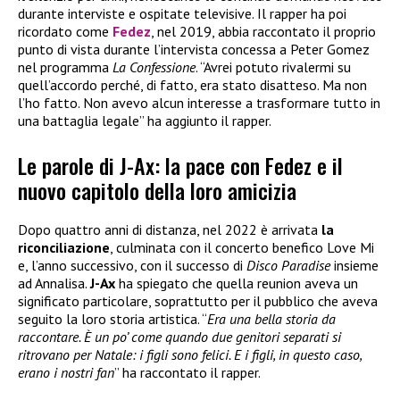
durante interviste e ospitate televisive. Il rapper ha poi
ricordato come
Fedez
, nel 2019, abbia raccontato il proprio
punto di vista durante l’intervista concessa a Peter Gomez
nel programma
La Confessione
. “Avrei potuto rivalermi su
quell’accordo perché, di fatto, era stato disatteso. Ma non
l’ho fatto. Non avevo alcun interesse a trasformare tutto in
una battaglia legale” ha aggiunto il rapper.
Le parole di J-Ax: la pace con Fedez e il
nuovo capitolo della loro amicizia
Dopo quattro anni di distanza, nel 2022 è arrivata
la
riconciliazione
, culminata con il concerto benefico Love Mi
e, l’anno successivo, con il successo di
Disco Paradise
insieme
ad Annalisa.
J-Ax
ha spiegato che quella reunion aveva un
significato particolare, soprattutto per il pubblico che aveva
seguito la loro storia artistica. “
Era una bella storia da
raccontare. È un po’ come quando due genitori separati si
ritrovano per Natale: i figli sono felici. E i figli, in questo caso,
erano i nostri fan
” ha raccontato il rapper.