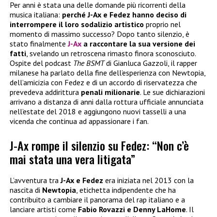
Per anni è stata una delle domande più ricorrenti della
musica italiana:
perché J-Ax e Fedez hanno deciso di
interrompere il loro sodalizio artistico
proprio nel
momento di massimo successo? Dopo tanto silenzio, è
stato finalmente
J-Ax
a raccontare la sua versione dei
fatti
, svelando un retroscena rimasto finora sconosciuto.
Ospite del podcast
The BSMT
di Gianluca Gazzoli, il rapper
milanese ha parlato della fine dell’esperienza con Newtopia,
dell’amicizia con Fedez e di un accordo di riservatezza che
prevedeva addirittura
penali milionarie
. Le sue dichiarazioni
arrivano a distanza di anni dalla rottura ufficiale annunciata
nell’estate del 2018 e aggiungono nuovi tasselli a una
vicenda che continua ad appassionare i fan.
J-Ax rompe il silenzio su Fedez: “Non c’è
mai stata una vera litigata”
L’avventura tra
J-Ax e Fedez
era iniziata nel 2013 con la
nascita di
Newtopia
, etichetta indipendente che ha
contribuito a cambiare il panorama del rap italiano e a
lanciare artisti come
Fabio Rovazzi e Denny LaHome
. Il