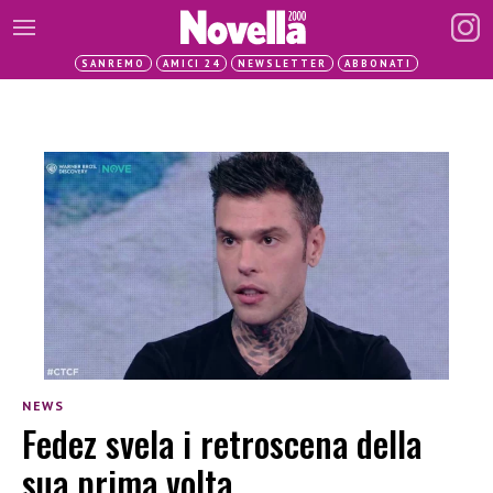
SANREMO
AMICI 24
NEWSLETTER
ABBONATI
NEWS
Fedez svela i retroscena della
sua prima volta