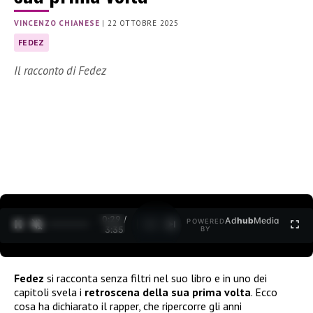
VINCENZO CHIANESE
|
22 OTTOBRE 2025
FEDEZ
Il racconto di Fedez
0:30 /
Ad
hub
Media
POWERED
1
/
2
3:35
BY
Fedez
si racconta senza filtri nel suo libro e in uno dei
capitoli svela i
retroscena della sua prima volta
. Ecco
cosa ha dichiarato il rapper, che ripercorre gli anni