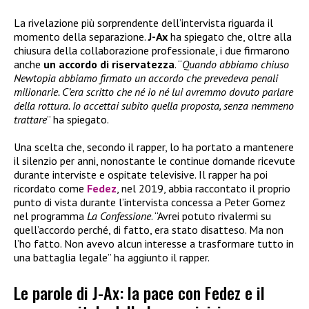
La rivelazione più sorprendente dell’intervista riguarda il
momento della separazione.
J-Ax
ha spiegato che, oltre alla
chiusura della collaborazione professionale, i due firmarono
anche
un accordo di riservatezza
. “
Quando abbiamo chiuso
Newtopia abbiamo firmato un accordo che prevedeva penali
milionarie. C’era scritto che né io né lui avremmo dovuto parlare
della rottura. Io accettai subito quella proposta, senza nemmeno
trattare
” ha spiegato.
Una scelta che, secondo il rapper, lo ha portato a mantenere
il silenzio per anni, nonostante le continue domande ricevute
durante interviste e ospitate televisive. Il rapper ha poi
ricordato come
Fedez
, nel 2019, abbia raccontato il proprio
punto di vista durante l’intervista concessa a Peter Gomez
nel programma
La Confessione
. “Avrei potuto rivalermi su
quell’accordo perché, di fatto, era stato disatteso. Ma non
l’ho fatto. Non avevo alcun interesse a trasformare tutto in
una battaglia legale” ha aggiunto il rapper.
Le parole di J-Ax: la pace con Fedez e il