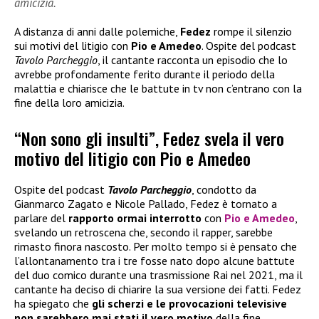
amicizia.
A distanza di anni dalle polemiche,
Fedez
rompe il silenzio
sui motivi del litigio con
Pio e Amedeo
. Ospite del podcast
Tavolo Parcheggio
, il cantante racconta un episodio che lo
avrebbe profondamente ferito durante il periodo della
malattia e chiarisce che le battute in tv non c’entrano con la
fine della loro amicizia.
“Non sono gli insulti”, Fedez svela il vero
motivo del litigio con Pio e Amedeo
Ospite del podcast
Tavolo Parcheggio
, condotto da
Gianmarco Zagato e Nicole Pallado, Fedez è tornato a
parlare del
rapporto ormai interrotto
con
Pio e Amedeo
,
svelando un retroscena che, secondo il rapper, sarebbe
rimasto finora nascosto. Per molto tempo si è pensato che
l’allontanamento tra i tre fosse nato dopo alcune battute
del duo comico durante una trasmissione Rai nel 2021, ma il
cantante ha deciso di chiarire la sua versione dei fatti. Fedez
ha spiegato che
gli scherzi e le provocazioni televisive
non sarebbero mai stati il vero motivo
della fine