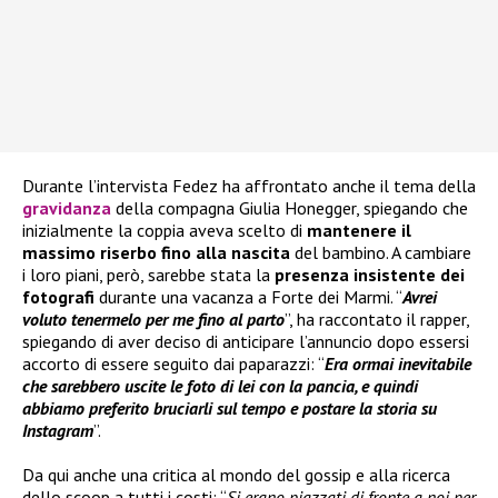
Durante l’intervista Fedez ha affrontato anche il tema della
gravidanza
della compagna Giulia Honegger, spiegando che
inizialmente la coppia aveva scelto di
mantenere il
massimo riserbo fino alla nascita
del bambino. A cambiare
i loro piani, però, sarebbe stata la
presenza insistente dei
fotografi
durante una vacanza a Forte dei Marmi. “
Avrei
voluto tenermelo per me fino al parto
”, ha raccontato il rapper,
spiegando di aver deciso di anticipare l’annuncio dopo essersi
accorto di essere seguito dai paparazzi: “
Era ormai inevitabile
che sarebbero uscite le foto di lei con la pancia, e quindi
abbiamo preferito bruciarli sul tempo e postare la storia su
Instagram
”.
Da qui anche una critica al mondo del gossip e alla ricerca
dello scoop a tutti i costi: “
Si erano piazzati di fronte a noi per