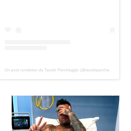
Un post condiviso da Tavolo Parcheggio (@tavoloparcheggio.podcast)