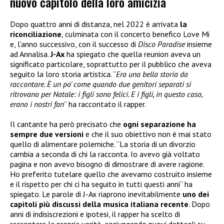
nuovo capitolo della loro amicizia
Dopo quattro anni di distanza, nel 2022 è arrivata
la
riconciliazione
, culminata con il concerto benefico Love Mi
e, l’anno successivo, con il successo di
Disco Paradise
insieme
ad Annalisa.
J-Ax
ha spiegato che quella reunion aveva un
significato particolare, soprattutto per il pubblico che aveva
seguito la loro storia artistica. “
Era una bella storia da
raccontare. È un po’ come quando due genitori separati si
ritrovano per Natale: i figli sono felici. E i figli, in questo caso,
erano i nostri fan
” ha raccontato il rapper.
Il cantante ha però precisato che
ogni separazione ha
sempre due versioni
e che il suo obiettivo non è mai stato
quello di alimentare polemiche. “La storia di un divorzio
cambia a seconda di chi la racconta. Io avevo già voltato
pagina e non avevo bisogno di dimostrare di avere ragione.
Ho preferito tutelare quello che avevamo costruito insieme
e il rispetto per chi ci ha seguito in tutti questi anni” ha
spiegato. Le parole di J-Ax riaprono inevitabilmente
uno dei
capitoli più discussi della musica italiana recente
. Dopo
anni di indisiscrezioni e ipotesi, il rapper ha scelto di
raccontare la propria verità, aggiungendo nuovi dettagli su