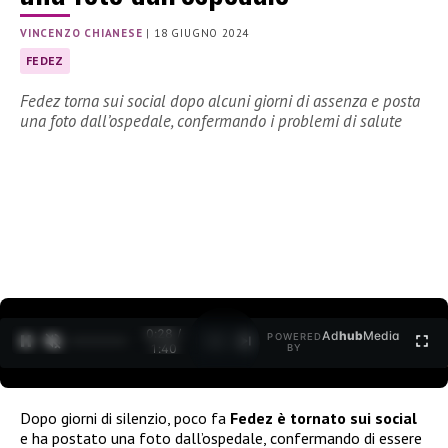
VINCENZO CHIANESE
|
18 GIUGNO 2024
FEDEZ
Fedez torna sui social dopo alcuni giorni di assenza e posta
una foto dall’ospedale, confermando i problemi di salute
0:30 /
Ad
hub
Media
POWERED
1
/
2
1:40
BY
Dopo giorni di silenzio, poco fa
Fedez è tornato sui social
e ha postato una foto dall’ospedale, confermando di essere