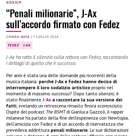
GOSSIP
“Penali milionarie”, J-Ax
sull’accordo firmato con Fedez
CHIARA NAVA
|
7 LUGLIO 2026
FEDEZ
J-AX
J-Ax ha rotto il silenzio sulla rottura con Fedez, raccontando
i dettagli di quello che è successo.
Per anni è stata una delle domande più ricorrenti della
musica italiana:
perché J-Ax e Fedez hanno deciso di
interrompere il loro sodalizio artistico
proprio nel
momento di massimo successo? Dopo tanto silenzio, è
stato finalmente
J-Ax
a raccontare la sua versione dei
fatti
, svelando un retroscena rimasto finora sconosciuto.
Ospite del podcast
The BSMT
di Gianluca Gazzoli, il rapper
milanese ha parlato della fine dell’esperienza con Newtopia,
dell’amicizia con Fedez e di un accordo di riservatezza che
prevedeva addirittura
penali milionarie
. Le sue dichiarazioni