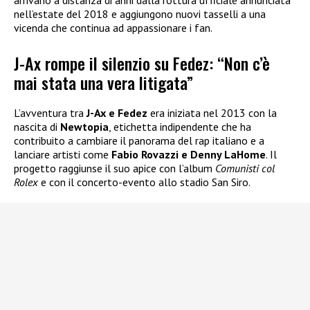
arrivano a distanza di anni dalla rottura ufficiale annunciata
nell’estate del 2018 e aggiungono nuovi tasselli a una
vicenda che continua ad appassionare i fan.
J-Ax rompe il silenzio su Fedez: “Non c’è
mai stata una vera litigata”
L’avventura tra
J-Ax e Fedez
era iniziata nel 2013 con la
nascita di
Newtopia
, etichetta indipendente che ha
contribuito a cambiare il panorama del rap italiano e a
lanciare artisti come
Fabio Rovazzi e Denny LaHome
. Il
progetto raggiunse il suo apice con l’album
Comunisti col
Rolex
e con il concerto-evento allo stadio San Siro.