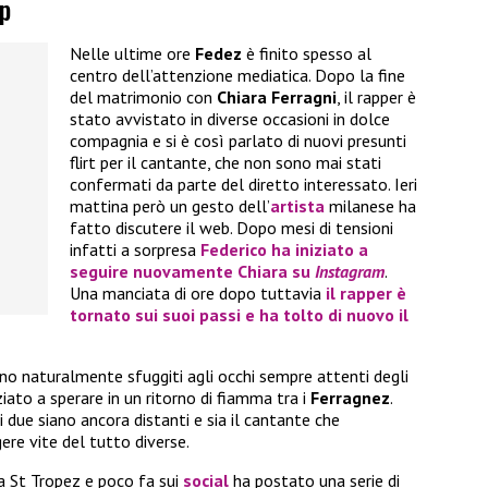
pp
Nelle ultime ore
Fedez
è finito spesso al
centro dell’attenzione mediatica. Dopo la fine
del matrimonio con
Chiara Ferragni
, il rapper è
stato avvistato in diverse occasioni in dolce
compagnia e si è così parlato di nuovi presunti
flirt per il cantante, che non sono mai stati
confermati da parte del diretto interessato. Ieri
mattina però un gesto dell’
artista
milanese ha
fatto discutere il web. Dopo mesi di tensioni
infatti a sorpresa
Federico
ha iniziato a
seguire nuovamente
Chiara
su
Instagram
.
Una manciata di ore dopo tuttavia
il rapper è
tornato sui suoi passi e ha tolto di nuovo il
no naturalmente sfuggiti agli occhi sempre attenti degli
iato a sperare in un ritorno di fiamma tra i
Ferragnez
.
due siano ancora distanti e sia il cantante che
ere vite del tutto diverse.
a St Tropez e poco fa sui
social
ha postato una serie di