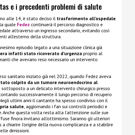
tas e i precedenti problemi di salute
no alle 14, è stato deciso il
trasferimento all’ospedale
lla quale
Fedez
continuerà il percorso diagnostico e
spedale attraverso un ingresso secondario, evitando così
enti all’esterno della struttura.
ennesimo episodio legato a una situazione clinica già
ra infatti stato ricoverato d’urgenza
proprio al
inanti che avevano reso necessario un intervento
rso sanitario iniziato già nel 2022, quando Fedez aveva
stato colpito da un tumore neuroendocrino al
to sottoposto a un delicato intervento chirurgico presso
ccontando successivamente il lungo percorso di recupero
egli ultimi anni il cantante ha spesso condiviso con il
opria salute
, aggiornando i fan sui controlli periodici e
e. Anche questa volta resta alta l’attenzione sulle sue
fuse finora invitano all’ottimismo. Saranno gli ulteriori
a chiarire l’origine della nuova complicanza e a stabilire
elle dimissioni.