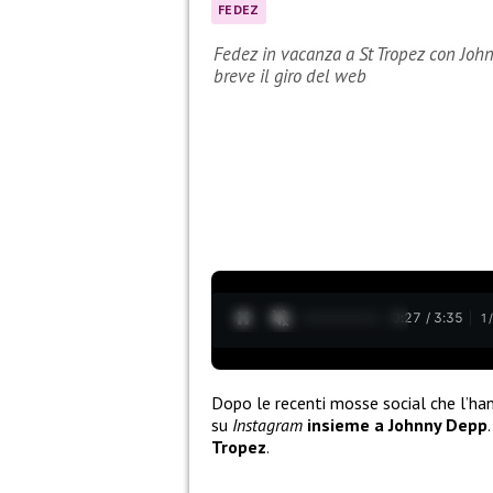
FEDEZ
Fedez in vacanza a St Tropez con John
breve il giro del web
0:28 / 3:35
1
Dopo le recenti mosse social che l’ha
su
Instagram
insieme a Johnny Depp
Tropez
.