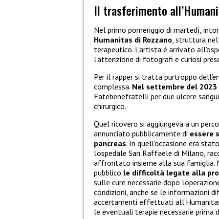
Il trasferimento all’Humani
Nel primo pomeriggio di martedì, intor
Humanitas di Rozzano
, struttura ne
terapeutico. L’artista è arrivato all’o
l’attenzione di fotografi e curiosi pres
Per il rapper si tratta purtroppo dell’
complessa.
Nel settembre del 2023 e
Fatebenefratelli per due ulcere sangu
chirurgico.
Quel ricovero si aggiungeva a un perco
annunciato pubblicamente di
essere 
pancreas
. In quell’occasione era sta
l’ospedale San Raffaele di Milano, ra
affrontato insieme alla sua famiglia. N
pubblico
le difficoltà legate alla pr
sulle cure necessarie dopo l’operazion
condizioni, anche se le informazioni dif
accertamenti effettuati all’Humanitas 
le eventuali terapie necessarie prima d