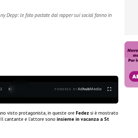
ny Depp: le foto postate dal rapper sui social fanno in
Ad
hub
Media
/
2
POWERED BY
nno visto protagonista, in queste ore
Fedez
si è mostrato
. Il cantante e l’attore sono
insieme
in vacanza a St