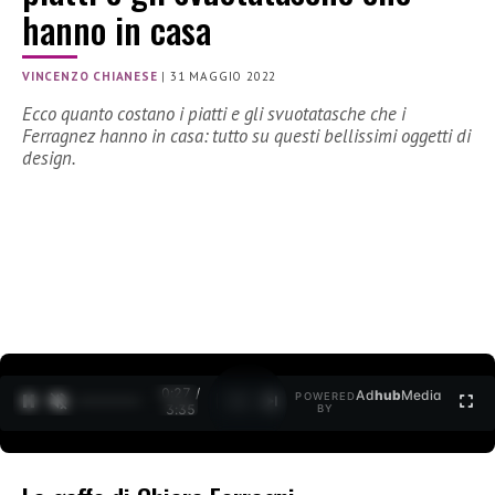
hanno in casa
VINCENZO CHIANESE
|
31 MAGGIO 2022
Ecco quanto costano i piatti e gli svuotatasche che i
Ferragnez hanno in casa: tutto su questi bellissimi oggetti di
design.
0:27 /
Ad
hub
Media
POWERED
1
/
2
3:35
BY