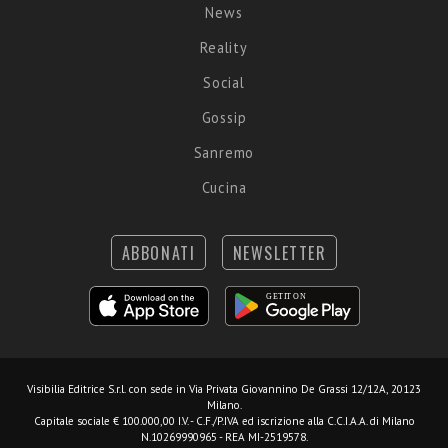
News
Reality
Social
Gossip
Sanremo
Cucina
ABBONATI
NEWSLETTER
Visibilia Editrice S.r.l.
con sede in Via Privata Giovannino De Grassi 12/12A, 20123
Milano.
Capitale sociale € 100.000,00 I.V. - C.F./P.IVA ed iscrizione alla C.C.I.A.A. di Milano
N.10269990965 - REA MI-2519578.