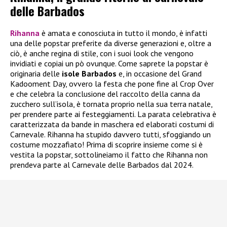
delle Barbados
Rihanna
è amata e conosciuta in tutto il mondo, è infatti
una delle popstar preferite da diverse generazioni e, oltre a
ciò, è anche regina di stile, con i suoi look che vengono
invidiati e copiai un pò ovunque. Come saprete la popstar è
originaria delle
isole Barbados
e, in occasione del Grand
Kadooment Day, ovvero la festa che pone fine al Crop Over
e che celebra la conclusione del raccolto della canna da
zucchero sull’isola, è tornata proprio nella sua terra natale,
per prendere parte ai festeggiamenti. La parata celebrativa è
caratterizzata da bande in maschera ed elaborati costumi di
Carnevale. Rihanna ha stupido davvero tutti, sfoggiando un
costume mozzafiato! Prima di scoprire insieme come si è
vestita la popstar, sottolineiamo il fatto che Rihanna non
prendeva parte al Carnevale delle Barbados dal 2024.