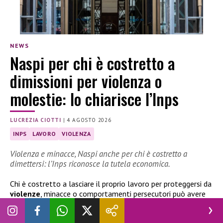
NEWS
Naspi per chi è costretto a
dimissioni per violenza o
molestie: lo chiarisce l’Inps
LUCREZIA CIOTTI
|
4 AGOSTO 2026
INPS
LAVORO
VIOLENZA
Violenza e minacce, Naspi anche per chi è costretto a
dimettersi: l’Inps riconosce la tutela economica.
Chi è costretto a lasciare il proprio lavoro per proteggersi da
violenze
, minacce o comportamenti persecutori può avere
diritto alla
Naspi
. L’
Inps
ha chiarito che queste dimissioni
non rappresentano una scelta volontaria, ma una condizione