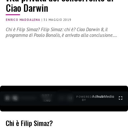
Ciao Darwin
ENRICO MADDALENA
|
31 MAGGIO 2019
Chi è Filip Simaz? Filip Simaz: chi è? Ciao Darwin 8, il
programma di Paolo Bonolis, è arrivato alla conclusione.…
0:28 /
Ad
hub
Media
POWERED
1
/
2
1:40
BY
Chi è Filip Simaz?