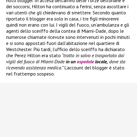
noto blogger. In attesa dell’arrivo delle forze dell’ordine e
dei soccorsi, Hilton ha continuato a ferirsi, senza ascoltare i
vari utenti che gli chiedevano di smettere. Secondo quanto
riportato il blogger era solo in casa, i tre figli minorenni
quindi non erano con lui. I vigili del fuoco, un’ambulanza e gli
agenti dello sceriffo della contea di Miami-Dade, dopo le
numerose chiamate ricevute sono intervenuti in pochi minuti
e si sono appostati fuori dall’abitazione nel quartiere di
Westchester. Più tardi, l’ufficio dello sceriffo ha dichiarato
che Perez Hilton era stato
“tratto in salvo e trasportato dai
vigili del fuoco di Miami-Dade
in un
ospedale
locale,
dove sta
ricevendo assistenza medica.”
L’account del blogger è stato
nel frattempo sospeso.