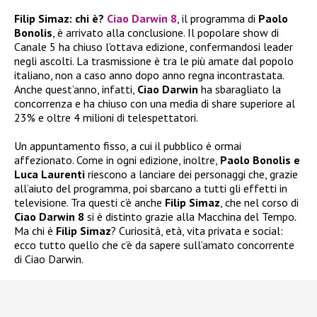
Filip Simaz: chi è?
Ciao Darwin 8
, il programma di
Paolo
Bonolis
, è arrivato alla conclusione. Il popolare show di
Canale 5 ha chiuso l’ottava edizione, confermandosi leader
negli ascolti. La trasmissione è tra le più amate dal popolo
italiano, non a caso anno dopo anno regna incontrastata.
Anche quest’anno, infatti,
Ciao Darwin
ha sbaragliato la
concorrenza e ha chiuso con una media di share superiore al
23% e oltre 4 milioni di telespettatori.
Un appuntamento fisso, a cui il pubblico è ormai
affezionato. Come in ogni edizione, inoltre,
Paolo Bonolis e
Luca Laurenti
riescono a lanciare dei personaggi che, grazie
all’aiuto del programma, poi sbarcano a tutti gli effetti in
televisione. Tra questi c’è anche
Filip Simaz
, che nel corso di
Ciao Darwin 8
si è distinto grazie alla Macchina del Tempo.
Ma chi è
Filip Simaz
? Curiosità, età, vita privata e social:
ecco tutto quello che c’è da sapere sull’amato concorrente
di Ciao Darwin.