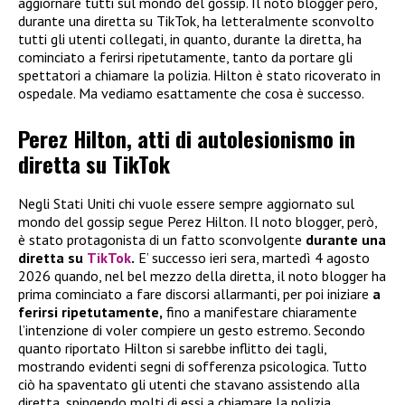
aggiornare tutti sul mondo del gossip. Il noto blogger però,
durante una diretta su TikTok, ha letteralmente sconvolto
tutti gli utenti collegati, in quanto, durante la diretta, ha
cominciato a ferirsi ripetutamente, tanto da portare gli
spettatori a chiamare la polizia. Hilton è stato ricoverato in
ospedale. Ma vediamo esattamente che cosa è successo.
Perez Hilton, atti di autolesionismo in
diretta su TikTok
Negli Stati Uniti chi vuole essere sempre aggiornato sul
mondo del gossip segue Perez Hilton. Il noto blogger, però,
è stato protagonista di un fatto sconvolgente
durante una
diretta su
TikTok
.
E’ successo ieri sera, martedì 4 agosto
2026 quando, nel bel mezzo della diretta, il noto blogger ha
prima cominciato a fare discorsi allarmanti, per poi iniziare
a
ferirsi ripetutamente,
fino a manifestare chiaramente
l’intenzione di voler compiere un gesto estremo. Secondo
quanto riportato Hilton si sarebbe inflitto dei tagli,
mostrando evidenti segni di sofferenza psicologica. Tutto
ciò ha spaventato gli utenti che stavano assistendo alla
diretta, spingendo molti di essi a chiamare la polizia.