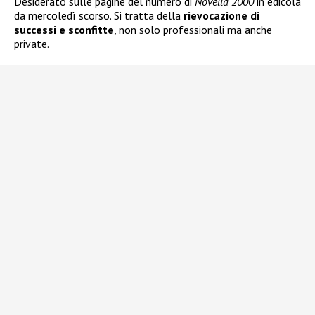
Desiderato sulle pagine del numero di
Novella 2000
in edicola
da mercoledì scorso. Si tratta della
rievocazione di
successi e sconfitte
, non solo professionali ma anche
private.