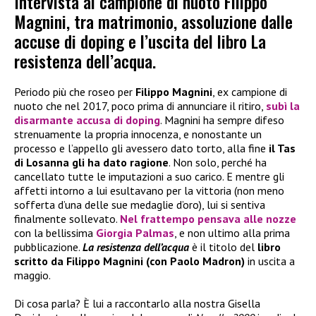
Intervista al campione di nuoto Filippo
Magnini, tra matrimonio, assoluzione dalle
accuse di doping e l’uscita del libro La
resistenza dell’acqua.
Periodo più che roseo per
Filippo Magnini
, ex campione di
nuoto che nel 2017, poco prima di annunciare il ritiro,
subì la
disarmante
accusa di doping
. Magnini ha sempre difeso
strenuamente la propria innocenza, e nonostante un
processo e l’appello gli avessero dato torto, alla fine
il Tas
di Losanna gli ha dato ragione
. Non solo, perché ha
cancellato tutte le imputazioni a suo carico. E mentre gli
affetti intorno a lui esultavano per la vittoria (non meno
sofferta d’una delle sue medaglie d’oro), lui si sentiva
finalmente sollevato.
Nel frattempo pensava alle nozze
con la bellissima
Giorgia Palmas
, e non ultimo alla prima
pubblicazione.
La resistenza dell’acqua
è il titolo del
libro
scritto da Filippo Magnini (con Paolo Madron)
in uscita a
maggio.
Di cosa parla? È lui a raccontarlo alla nostra Gisella