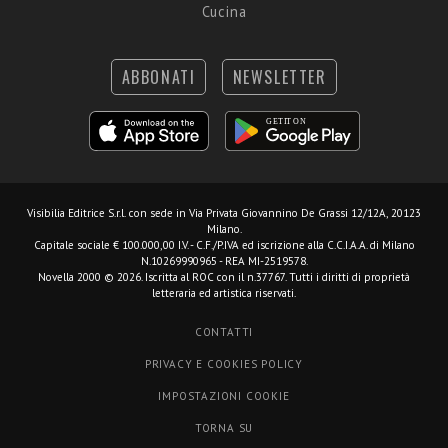
Cucina
ABBONATI
NEWSLETTER
Visibilia Editrice S.r.l.
con sede in Via Privata Giovannino De Grassi 12/12A, 20123
Milano.
Capitale sociale € 100.000,00 I.V. - C.F./P.IVA ed iscrizione alla C.C.I.A.A. di Milano
N.10269990965 - REA MI-2519578.
Novella 2000 © 2026. Iscritta al ROC con il n.37767. Tutti i diritti di proprietà
letteraria ed artistica riservati.
CONTATTI
PRIVACY E COOKIES POLICY
IMPOSTAZIONI COOKIE
TORNA SU