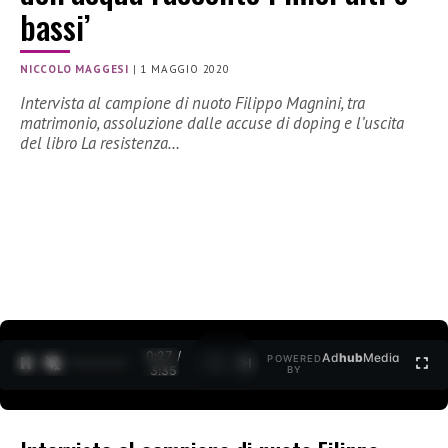
bassi’
NICCOLO MAGGESI
|
1 MAGGIO 2020
Intervista al campione di nuoto Filippo Magnini, tra
matrimonio, assoluzione dalle accuse di doping e l’uscita
del libro La resistenza…
0:28 /
Ad
hub
Media
POWERED
1
/
2
3:35
BY