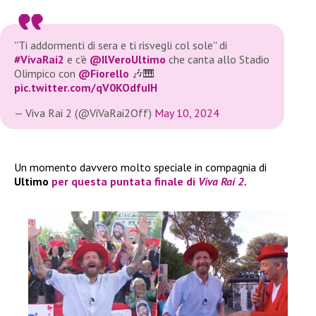
''Ti addormenti di sera e ti risvegli col sole'' di
#VivaRai2
e c'è
@IlVeroUltimo
che canta allo Stadio
Olimpico con
@Fiorello
🎶🎹
pic.twitter.com/qV0KOdfuIH
— Viva Rai 2 (@ViVaRai2Off)
May 10, 2024
Un momento davvero molto speciale in compagnia di
Ultimo
per questa puntata finale di
Viva Rai 2.