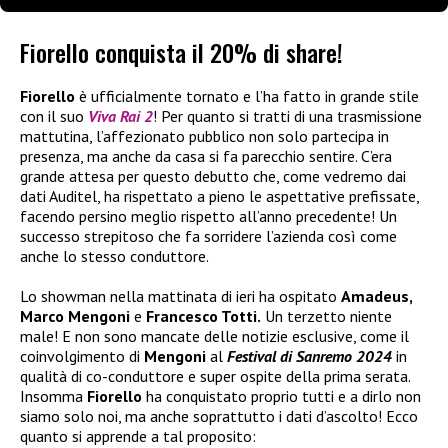
Fiorello conquista il 20% di share!
Fiorello
è ufficialmente tornato e l’ha fatto in grande stile
con il suo
Viva Rai 2
! Per quanto si tratti di una trasmissione
mattutina, l’affezionato pubblico non solo partecipa in
presenza, ma anche da casa si fa parecchio sentire. C’era
grande attesa per questo debutto che, come vedremo dai
dati Auditel, ha rispettato a pieno le aspettative prefissate,
facendo persino meglio rispetto all’anno precedente! Un
successo strepitoso che fa sorridere l’azienda così come
anche lo stesso conduttore.
Lo showman nella mattinata di ieri ha ospitato
Amadeus,
Marco Mengoni
e
Francesco Totti.
Un terzetto niente
male! E non sono mancate delle notizie esclusive, come il
coinvolgimento di
Mengoni
al
Festival di Sanremo 2024
in
qualità di co-conduttore e super ospite della prima serata.
Insomma
Fiorello
ha conquistato proprio tutti e a dirlo non
siamo solo noi, ma anche soprattutto i dati d’ascolto! Ecco
quanto si apprende a tal proposito: