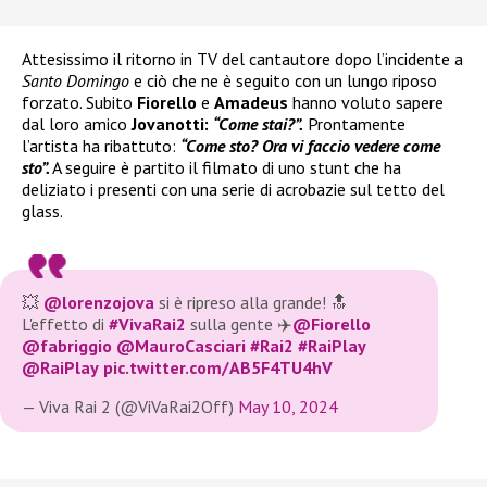
Attesissimo il ritorno in TV del cantautore dopo l’incidente a
Santo Domingo
e ciò che ne è seguito con un lungo riposo
forzato. Subito
Fiorello
e
Amadeus
hanno voluto sapere
dal loro amico
Jovanotti:
“Come stai?”.
Prontamente
l’artista ha ribattuto:
“Come sto? Ora vi faccio vedere come
sto”.
A seguire è partito il filmato di uno stunt che ha
deliziato i presenti con una serie di acrobazie sul tetto del
glass.
💥
@lorenzojova
si è ripreso alla grande! 🔝
L'effetto di
#VivaRai2
sulla gente ✈️
@Fiorello
@fabriggio
@MauroCasciari
#Rai2
#RaiPlay
@RaiPlay
pic.twitter.com/AB5F4TU4hV
— Viva Rai 2 (@ViVaRai2Off)
May 10, 2024