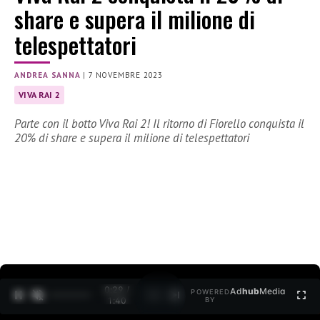
share e supera il milione di
telespettatori
ANDREA SANNA
|
7 NOVEMBRE 2023
VIVA RAI 2
Parte con il botto Viva Rai 2! Il ritorno di Fiorello conquista il
20% di share e supera il milione di telespettatori
0:30 /
Ad
hub
Media
POWERED
1
/
2
1:40
BY