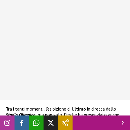
Tra i tanti momenti, l’esibizione di
Ultimo
in diretta dallo
Stadio Olimpico,
ma non solo. Perché ha presenziato anche
Amadeus, per un altro saluto alla
Rai
dopo il suo trasloco
sul canale
Nove
. Insieme al suo grande amico,
Fiorello
si è