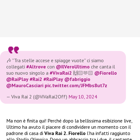
🎶 ''Tra stelle accese e spiagge vuote'' ci siamo
collegati
#Altrove
con
@IlVeroUltimo
che canta il
suo nuovo singolo a
#VivaRai2
🙌🏻🫶🏻
@Fiorello
@RaiPlay
#Rai2
#RaiPlay
@fabriggio
@MauroCasciari
pic.twitter.com/JFMbs8ut7z
— Viva Rai 2 (@ViVaRai2Off)
May 10, 2024
Ma non è finita qui! Perché dopo la bellissima esibizione live,
Ultimo ha avuto il piacere di condividere un momento con il
padrone di casa di
Viva Rai 2. Fiorello
l’ha infatti raggiunto
allo
Stadio Olimpico
. Dopo un abbraccio tra i due, il cantante