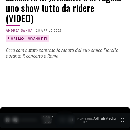
uno show tutto da ridere
(VIDEO)
ANDREA SANNA
|
28 APRILE 2025
FIORELLO
JOVANOTTI
Ecco com’è stato sorpreso Jovanotti dal suo amico Fiorello
durante il concerto a Roma
0:28 /
Ad
hub
Media
POWERED
1
/
2
3:35
BY