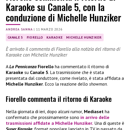
Karaoke su Canale 5, con la
conduzione di Michelle Hunziker
ANDREA SANNA
|
11 MARZO 2026
CANALE 5
FIORELLO
KARAOKE
MICHELLE HUNZIKER
È arrivato il commento di Fiorello alla notizia del ritorno di
Karaoke con Michelle Hunziker
A
La Pennicanza
Fiorello
ha commentato il ritorno di
Karaoke
su
Canale 5
. La trasmissione che è stata
presentata dal conduttore, come rivelato, è stata affidata a
Michelle Hunziker
. Ecco la reazione dello
showman
.
Fiorello commenta il ritorno di Karaoke
Nella giornata di ieri, dopo alcuni rumor,
Mediaset
ha
confermato che prossimamente sono
in arrivo delle
trasmissioni affidate a
Michelle Hunziker.
Una di queste è
Super Karaoke
, format popolare lanciato in TV in passato da