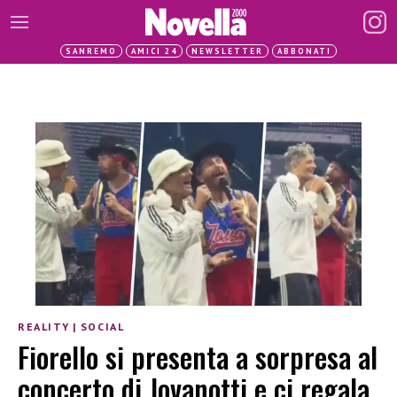
SANREMO
AMICI 24
NEWSLETTER
ABBONATI
REALITY
|
SOCIAL
⁩Fiorello si presenta a sorpresa al
concerto di Jovanotti e ci regala