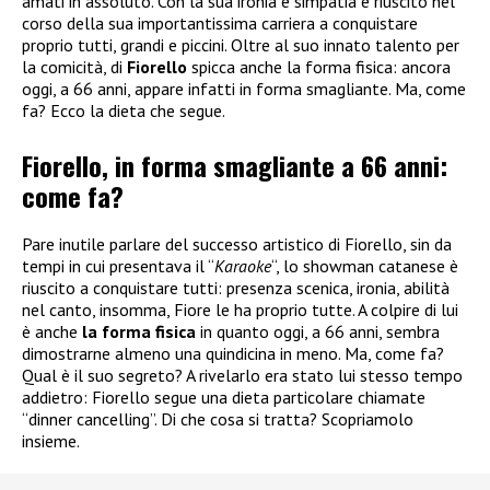
amati in assoluto. Con la sua ironia e simpatia è riuscito nel
corso della sua importantissima carriera a conquistare
proprio tutti, grandi e piccini. Oltre al suo innato talento per
la comicità, di
Fiorello
spicca anche la forma fisica: ancora
oggi, a 66 anni, appare infatti in forma smagliante. Ma, come
fa? Ecco la dieta che segue.
Fiorello, in forma smagliante a 66 anni:
come fa?
Pare inutile parlare del successo artistico di Fiorello, sin da
tempi in cui presentava il “
Karaoke
“, lo showman catanese è
riuscito a conquistare tutti: presenza scenica, ironia, abilità
nel canto, insomma, Fiore le ha proprio tutte. A colpire di lui
è anche
la forma fisica
in quanto oggi, a 66 anni, sembra
dimostrarne almeno una quindicina in meno. Ma, come fa?
Qual è il suo segreto? A rivelarlo era stato lui stesso tempo
addietro: Fiorello segue una dieta particolare chiamate
“dinner cancelling”. Di che cosa si tratta? Scopriamolo
insieme.