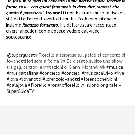
“Io fossi in te farei un concerto l’anno perché se devi tornare in
forma così….con questi fenomeni! Io devo dire, ragazzi, che
questo è pazzesco!”
.
Jovanotti
non ha trattenuto le risate e
si è detto felice di averlo lì con lui. Poi hanno intonato
insieme
Ragazzo fortunato,
hit dell’artista e raccontato
diversi aneddoti come potete vedere dal video
sottostante…
@superguidatv
Fiorello a sorpresa sul palco al concerto di
Jovanotti ieri sera a Roma 😍 Ed è stato subito uno show
tra gag, canzoni e imitazioni di Gianni Morandi 😂
#musica
#musicaitaliana
#concerto
#concerti
#musicadalvivo
#live
#jova
#Jovanotti
#lorenzojovanotti
#lorenzocherubini
#palajova
#Fiorello
#rosariofiorello
♬ suono originale –
SuperGuidaTV