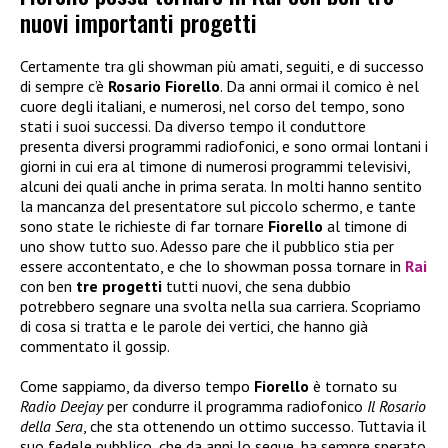
nuovi importanti progetti
Certamente tra gli showman più amati, seguiti, e di successo
di sempre c’è
Rosario Fiorello
. Da anni ormai il comico è nel
cuore degli italiani, e numerosi, nel corso del tempo, sono
stati i suoi successi. Da diverso tempo il conduttore
presenta diversi programmi radiofonici, e sono ormai lontani i
giorni in cui era al timone di numerosi programmi televisivi,
alcuni dei quali anche in prima serata. In molti hanno sentito
la mancanza del presentatore sul piccolo schermo, e tante
sono state le richieste di far tornare
Fiorello
al timone di
uno show tutto suo. Adesso pare che il pubblico stia per
essere accontentato, e che lo showman possa tornare in
Rai
con ben
tre progetti
tutti nuovi, che sena dubbio
potrebbero segnare una svolta nella sua carriera. Scopriamo
di cosa si tratta e le parole dei vertici, che hanno già
commentato il gossip.
Come sappiamo, da diverso tempo
Fiorello
è tornato su
Radio Deejay
per condurre il programma radiofonico
Il Rosario
della Sera
, che sta ottenendo un ottimo successo. Tuttavia il
suo fedele pubblico, che da anni lo segue, ha sempre sperato