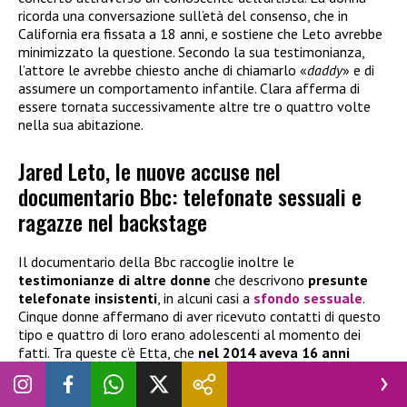
ricorda una conversazione sull’età del consenso, che in
California era fissata a 18 anni, e sostiene che Leto avrebbe
minimizzato la questione. Secondo la sua testimonianza,
l’attore le avrebbe chiesto anche di chiamarlo «
daddy
» e di
assumere un comportamento infantile. Clara afferma di
essere tornata successivamente altre tre o quattro volte
nella sua abitazione.
Jared Leto, le nuove accuse nel
documentario Bbc: telefonate sessuali e
ragazze nel backstage
Il documentario della Bbc raccoglie inoltre le
testimonianze di altre donne
che descrivono
presunte
telefonate insistenti
, in alcuni casi a
sfondo sessuale
.
Cinque donne affermano di aver ricevuto contatti di questo
tipo e quattro di loro erano adolescenti al momento dei
fatti. Tra queste c’è Etta, che
nel 2014 aveva 16 anni
quando incontrò Leto in un’agenzia di modelle di Los Angeles
insieme alla madre. Secondo il suo racconto, l’attore si
sarebbe interessato alle sue aspirazioni professionali e le