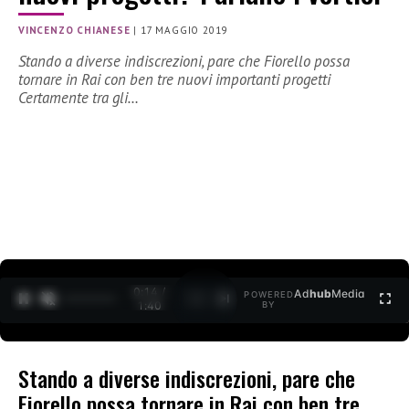
VINCENZO CHIANESE
|
17 MAGGIO 2019
Stando a diverse indiscrezioni, pare che Fiorello possa
tornare in Rai con ben tre nuovi importanti progetti
Certamente tra gli…
0:16 /
Ad
hub
Media
POWERED
1
/
2
1:40
BY
Stando a diverse indiscrezioni, pare che
Fiorello possa tornare in Rai con ben tre