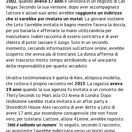
2002
, quando
aveva 17 anni
e lavorava in un negozio di Las
Vegas. Secondo la sua versione, dopo aver accompagnato
l’attore e alcuni suoi amici avrebbe
raggiunto un indirizzo
che si sarebbe poi rivelato un motel
. La giovane sostiene
che Leto l’avrebbe invitata in bagno mentre faceva la doccia,
per poi baciarla e afferrarle la mano utilizzandola per
masturbarsi. Isabel racconta di essersi sottratta e di aver
chiesto di poter lasciare il luogo. Solo in un secondo
momento, cercando informazioni sull’attore online, avrebbe
scoperto che aveva più di trent’anni. La donna afferma di
aver trascorso molto tempo attribuendo a sé una parte
della responsabilità per quanto accaduto.
Un’altra testimonianza è quella di Alex, all’epoca modella,
che colloca il proprio racconto nel
2013
. La ragazza
aveva
19 anni
quando la sua agenzia fu invitata a un concerto dei
Thirty Seconds to Mars alla O2 Arena di Londra. Dopo
l’esibizione sarebbe stata invitata a un after party a
Shoreditch House. Alex racconta di aver detto a Leto di
avere 17 anni, pur essendone consapevole che non fosse
vero, per tutelarsi. L’attore, allora 41enne, avrebbe risposto
“
l’età è soltanto un numero
“. In seguito, secondo il racconto,
un assistente l’avrebbe indirizzata verso un hotel vicino,