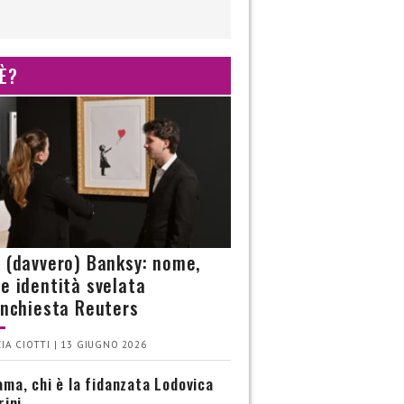
 È?
è (davvero) Banksy: nome,
 e identità svelata
’inchiesta Reuters
IA CIOTTI | 13 GIUGNO 2026
ma, chi è la fidanzata Lodovica
rini