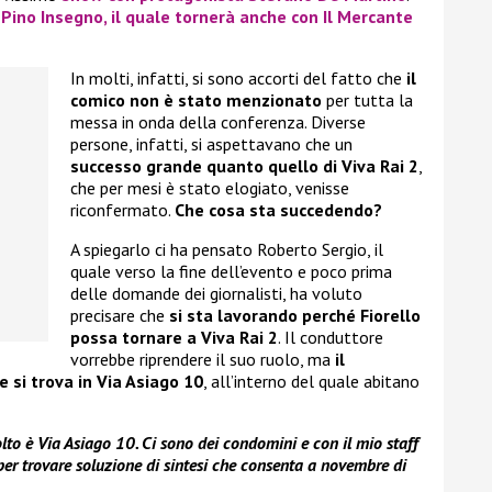
 Pino Insegno, il quale tornerà anche con Il Mercante
In molti, infatti, si sono accorti del fatto che
il
comico non è stato menzionato
per tutta la
messa in onda della conferenza. Diverse
persone, infatti, si aspettavano che un
successo grande quanto quello di Viva Rai 2
,
che per mesi è stato elogiato, venisse
riconfermato.
Che cosa sta succedendo?
A spiegarlo ci ha pensato Roberto Sergio, il
quale verso la fine dell’evento e poco prima
delle domande dei giornalisti, ha voluto
precisare che
si sta lavorando perché Fiorello
possa tornare a Viva Rai 2
. Il conduttore
vorrebbe riprendere il suo ruolo, ma
il
 si trova in Via Asiago 10
, all’interno del quale abitano
olto è Via Asiago 10. Ci sono dei condomini e con il mio staff
er trovare soluzione di sintesi che consenta a novembre di