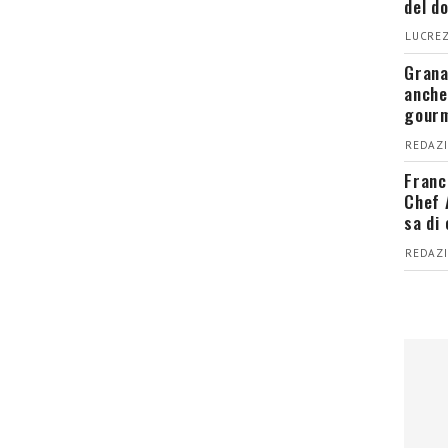
del d
LUCREZ
Grana
anche
gour
REDAZI
Franc
Chef 
sa di
REDAZI