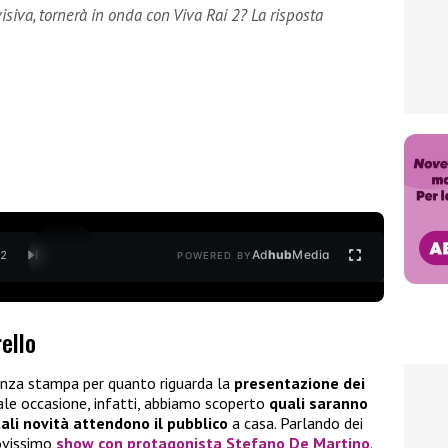
isiva, tornerà in onda con Viva Rai 2? La risposta
Ad
hub
Media
/
2
POWERED BY
rello
enza stampa per quanto riguarda la
presentazione dei
tale occasione, infatti, abbiamo scoperto
quali saranno
ali novità attendono il pubblico
a casa. Parlando dei
uovissimo
show con protagonista Stefano De Martino
.