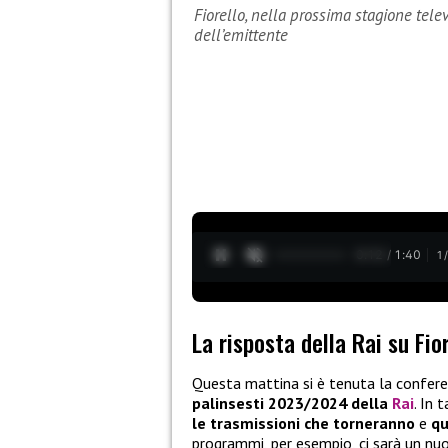
Fiorello, nella prossima stagione telev
dell’emittente
0:13 / 1:40
1
La risposta della Rai su Fio
Questa mattina si è tenuta la confer
palinsesti 2023/2024 della
Rai
. In 
le trasmissioni che torneranno
e
qu
programmi, per esempio, ci sarà un n