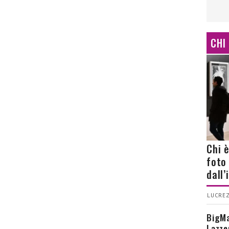
CHI
Chi 
foto
dall
LUCREZ
BigMa
Lazze