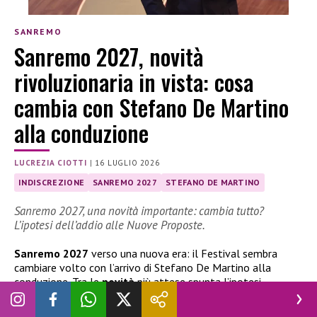
SANREMO
Sanremo 2027, novità
rivoluzionaria in vista: cosa
cambia con Stefano De Martino
alla conduzione
LUCREZIA CIOTTI
|
16 LUGLIO 2026
INDISCREZIONE
SANREMO 2027
STEFANO DE MARTINO
Sanremo 2027, una novità importante: cambia tutto?
L’ipotesi dell’addio alle Nuove Proposte.
Sanremo 2027
verso una nuova era: il Festival sembra
cambiare volto con l’arrivo di Stefano De Martino alla
conduzione. Tra le
novità
più attese spunta l’ipotesi
dell’addio alle Nuove Proposte e dell’ingresso diretto del
vincitore di Sanremo Giovani nella gara dei Big.