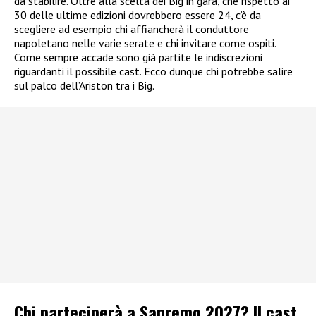
da stabilire. Oltre alla scelta dei Big in gara, che rispetto ai
30 delle ultime edizioni dovrebbero essere 24, c’è da
scegliere ad esempio chi affiancherà il conduttore
napoletano nelle varie serate e chi invitare come ospiti.
Come sempre accade sono già partite le indiscrezioni
riguardanti il possibile cast. Ecco dunque chi potrebbe salire
sul palco dell’Ariston tra i Big.
Chi parteciperà a Sanremo 2027? Il cast