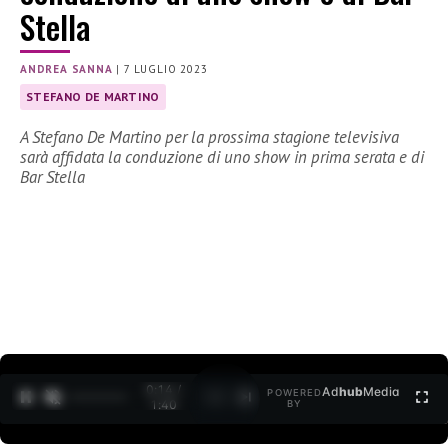
Stella
ANDREA SANNA
|
7 LUGLIO 2023
STEFANO DE MARTINO
A Stefano De Martino per la prossima stagione televisiva
sarà affidata la conduzione di uno show in prima serata e di
Bar Stella
0:15 /
Ad
hub
Media
POWERED
1
/
2
1:40
BY