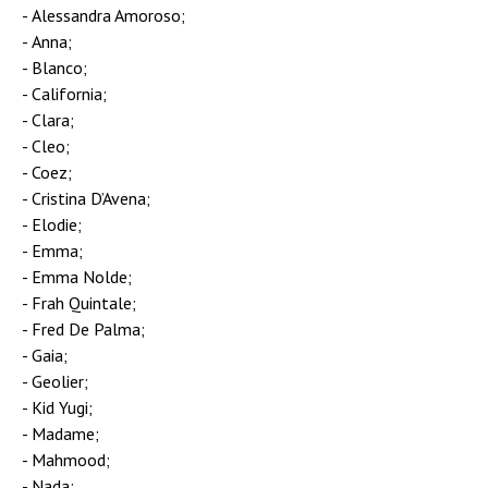
Alessandra Amoroso;
Anna;
Blanco;
California;
Clara;
Cleo;
Coez;
Cristina D’Avena;
Elodie;
Emma;
Emma Nolde;
Frah Quintale;
Fred De Palma;
Gaia;
Geolier;
Kid Yugi;
Madame;
Mahmood;
Nada;