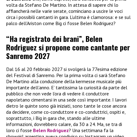
volta da Stefano De Martino. In attesa di sapere chi lo
affiancherà nelle varie serate, cominciano a uscire le voci
circa i possibili cantanti in gara. L’ultima è clamorosa: e se sul
palco dell’Ariston come Big ci fosse Belen Rodriguez?
“Ha registrato dei brani”, Belen
Rodriguez si propone come cantante per
Sanremo 2027
Dal 16 al 20 febbraio 2027 si svolgerà la 77esima edizione
del Festival di Sanremo. Per la prima volta ci sarà Stefano
De Martino alla conduzione della kermesse musicale più
importante dell’anno. E’ tantissima la curiosità da parte del
pubblico che non vede l’ora di vedere il conduttore
napoletano cimentarsi in una sede così importante. I lavori
dietro le quinte sono già iniziati, sono tante le cose ancora
da decidere, come co-conduttore e co-conduttrici, ospiti e,
soprattutto, i Big in gara che, stando alle ultime
informazioni, dovrebbero calare, da 30 a 24. Ma, se tra di
loro ci fosse
Belen Rodriguez
? Una settimana fa la
showgirl argentina aveva condiviso su Instagram un video