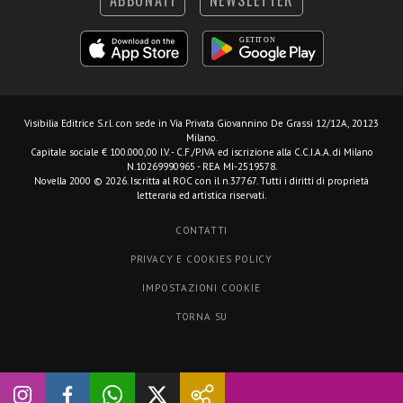
ABBONATI
NEWSLETTER
Visibilia Editrice S.r.l.
con sede in Via Privata Giovannino De Grassi 12/12A, 20123
Milano.
Capitale sociale € 100.000,00 I.V. - C.F./P.IVA ed iscrizione alla C.C.I.A.A. di Milano
N.10269990965 - REA MI-2519578.
Novella 2000 © 2026. Iscritta al ROC con il n.37767. Tutti i diritti di proprietà
letteraria ed artistica riservati.
CONTATTI
PRIVACY E COOKIES POLICY
IMPOSTAZIONI COOKIE
TORNA SU