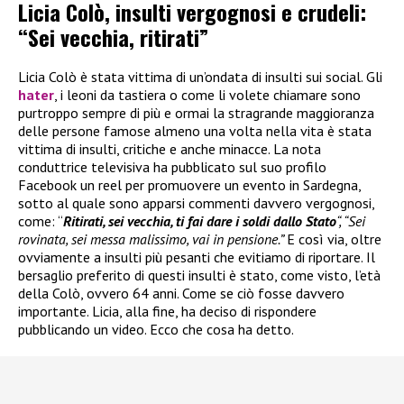
Licia Colò, insulti vergognosi e crudeli:
“Sei vecchia, ritirati”
Licia Colò è stata vittima di un’ondata di insulti sui social. Gli
hater
, i leoni da tastiera o come li volete chiamare sono
purtroppo sempre di più e ormai la stragrande maggioranza
delle persone famose almeno una volta nella vita è stata
vittima di insulti, critiche e anche minacce. La nota
conduttrice televisiva ha pubblicato sul suo profilo
Facebook un reel per promuovere un evento in Sardegna,
sotto al quale sono apparsi commenti davvero vergognosi,
come: “
Ritirati, sei vecchia, ti fai dare i soldi dallo Stato
“, “Sei
rovinata, sei messa malissimo, vai in pensione.”
E così via, oltre
ovviamente a insulti più pesanti che evitiamo di riportare. Il
bersaglio preferito di questi insulti è stato, come visto, l’età
della Colò, ovvero 64 anni. Come se ciò fosse davvero
importante. Licia, alla fine, ha deciso di rispondere
pubblicando un video. Ecco che cosa ha detto.