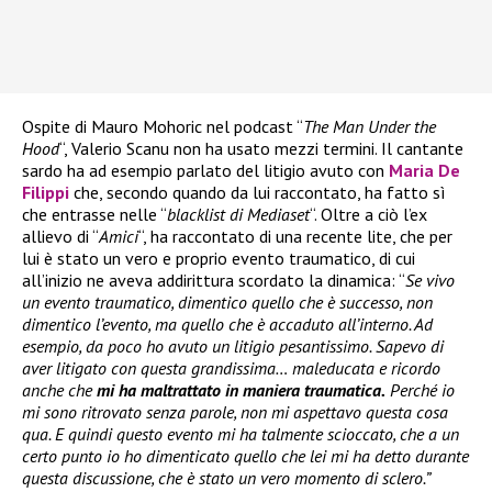
Ospite di Mauro Mohoric nel podcast “
The Man Under the
Hood
“, Valerio Scanu non ha usato mezzi termini. Il cantante
sardo ha ad esempio parlato del litigio avuto con
Maria De
Filippi
che, secondo quando da lui raccontato, ha fatto sì
che entrasse nelle “
blacklist di Mediaset
“. Oltre a ciò l’ex
allievo di “
Amici
“, ha raccontato di una recente lite, che per
lui è stato un vero e proprio evento traumatico, di cui
all’inizio ne aveva addirittura scordato la dinamica: “
Se vivo
un evento traumatico, dimentico quello che è successo, non
dimentico l’evento, ma quello che è accaduto all’interno. Ad
esempio, da poco ho avuto un litigio pesantissimo. Sapevo di
aver litigato con questa grandissima… maleducata e ricordo
anche che
mi ha maltrattato in maniera traumatica.
Perché io
mi sono ritrovato senza parole, non mi aspettavo questa cosa
qua. E quindi questo evento mi ha talmente scioccato, che a un
certo punto io ho dimenticato quello che lei mi ha detto durante
questa discussione, che è stato un vero momento di sclero.”