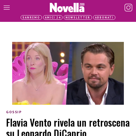
SANREMO
AMICI 24
NEWSLETTER
ABBONATI
GOSSIP
Flavia Vento rivela un retroscena
su Leonardo DiCaprio