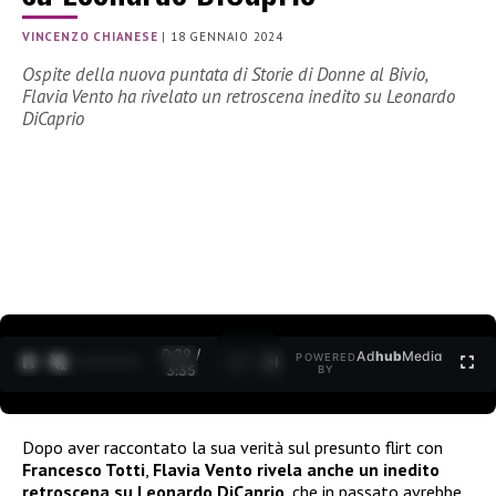
VINCENZO CHIANESE
|
18 GENNAIO 2024
Ospite della nuova puntata di Storie di Donne al Bivio,
Flavia Vento ha rivelato un retroscena inedito su Leonardo
DiCaprio
0:30 /
Ad
hub
Media
POWERED
1
/
2
3:35
BY
Dopo aver raccontato la sua verità sul presunto flirt con
Francesco Totti
,
Flavia Vento rivela anche un inedito
retroscena su Leonardo DiCaprio
, che in passato avrebbe