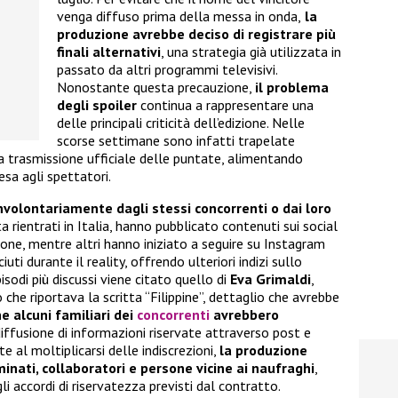
venga diffuso prima della messa in onda,
la
produzione avrebbe deciso di registrare più
finali alternativi
, una strategia già utilizzata in
passato da altri programmi televisivi.
Nonostante questa precauzione,
il problema
degli spoiler
continua a rappresentare una
delle principali criticità dell’edizione. Nelle
scorse settimane sono infatti trapelate
 trasmissione ufficiale delle puntate, alimentando
esa agli spettatori.
involontariamente dagli stessi concorrenti o dai loro
ta rientrati in Italia, hanno pubblicato contenuti sui social
ione, mentre altri hanno iniziato a seguire su Instagram
ti durante il reality, offrendo ulteriori indizi sullo
sodi più discussi viene citato quello di
Eva Grimaldi
,
 che riportava la scritta “Filippine”, dettaglio che avrebbe
e alcuni familiari dei
concorrenti
avrebbero
diffusione di informazioni riservate attraverso post e
e al moltiplicarsi delle indiscrezioni,
la produzione
inati, collaboratori e persone vicine ai naufraghi
,
gli accordi di riservatezza previsti dal contratto.