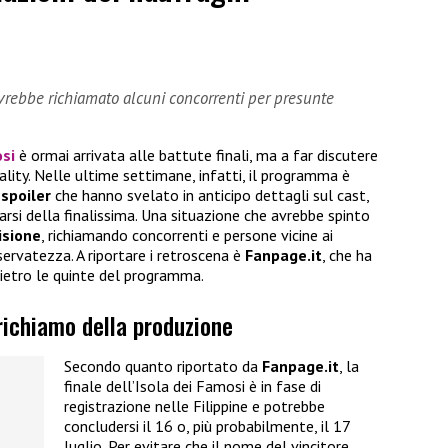
vrebbe richiamato alcuni concorrenti per presunte
osi
è ormai arrivata alle battute finali, ma a far discutere
lity. Nelle ultime settimane, infatti, il programma è
 spoiler
che hanno svelato in anticipo dettagli sul cast,
narsi della finalissima. Una situazione che avrebbe spinto
isione
, richiamando concorrenti e persone vicine ai
iservatezza. A riportare i retroscena è
Fanpage.it
, che ha
ietro le quinte del programma.
 richiamo della produzione
Secondo quanto riportato da
Fanpage.it
, la
finale dell’Isola dei Famosi è in fase di
registrazione nelle Filippine e potrebbe
concludersi il 16 o, più probabilmente, il 17
luglio. Per evitare che il nome del vincitore