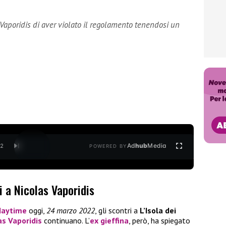
Vaporidis di aver violato il regolamento tenendosi un
Ad
hub
Media
/
2
POWERED BY
i a Nicolas Vaporidis
daytime
oggi,
24 marzo 2022
, gli scontri a
L’Isola dei
as Vaporidis
continuano. L’
ex gieffina
, però, ha spiegato