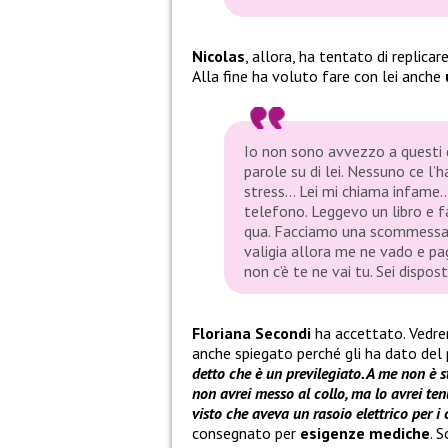
Nicolas
, allora, ha tentato di replica
Alla fine ha voluto fare con lei anche
Io non sono avvezzo a questi d
parole su di lei. Nessuno ce l’h
stress… Lei mi chiama infame… 
telefono. Leggevo un libro e f
qua. Facciamo una scommessa?
valigia allora me ne vado e pa
non c’è te ne vai tu. Sei dispos
Floriana Secondi
ha accettato. Vedre
anche spiegato perché gli ha dato del p
detto che è un previlegiato. A me non è s
non avrei messo al collo, ma lo avrei t
visto che aveva un rasoio elettrico per i 
consegnato per
esigenze mediche
. S