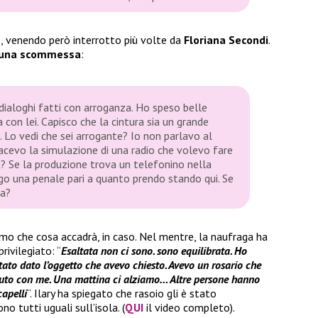
re, venendo però interrotto più volte da
Floriana
Secondi
.
una scommessa
:
ialoghi fatti con arroganza. Ho speso belle
a con lei. Capisco che la cintura sia un grande
Lo vedi che sei arrogante? Io non parlavo al
acevo la simulazione di una radio che volevo fare
 Se la produzione trova un telefonino nella
go una penale pari a quanto prendo stando qui. Se
ta?
mo che cosa accadrà, in caso. Nel mentre, la naufraga ha
rivilegiato: “
Esaltata non ci sono. sono equilibrata. Ho
tato dato l’oggetto che avevo chiesto. Avevo un rosario che
enuto con me. Una mattina ci alziamo… Altre persone hanno
capelli
“. Ilary ha spiegato che rasoio gli è stato
ono tutti uguali sull’isola. (
QUI
il video completo).