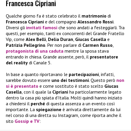
Francesca Cipriani
Qualche giorno fa è stato celebrato il
matrimonio
di
Francesca Cipriani
e del compagno
Alessandro Rossi
.
Diversi gli
invitati f
amosi
che sono andati a festeggiarli. Tra
questi, per esempio, tanti ex concorrenti del Grande Fratello
Vip, come
Alex Belli
,
Delia Duran
,
Giucas Casella
e
Patrizia Pellegrino
. Per non parlare di
Carmen Russo
,
protagonista di una
c
aduta
mentre la sposa stava
entrando in chiesa. Grande assente, però, il
presentatore
del reality
di Canale 5.
In base a quanto riportavano le
partecipazioni
, infatti,
sarebbe dovuto essere
uno dei testimoni
. Questo però
non
si è pre
sentato
e come sostituto è stato scelto
Giucas
Casella
, con il quale la
Cipriani
ha particolarmente legato
dentro la casa più spiata d’Italia. Molti quindi hanno iniziato
a chiedersi il
perché
di questa assenza a un evento così
importante. La
spiegazione
è arrivata direttamente da lui
nel corso di una diretta su Instagram, come riporta anche il
sito
Gossip e TV
: