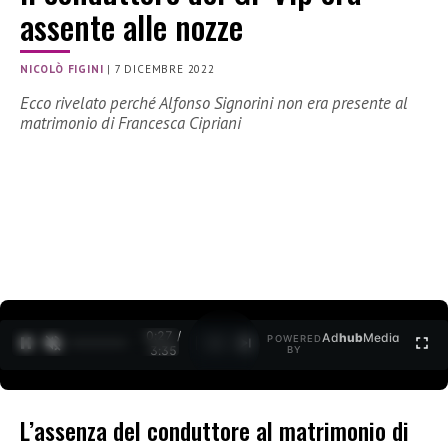
assente alle nozze
NICOLÒ FIGINI
|
7 DICEMBRE 2022
Ecco rivelato perché Alfonso Signorini non era presente al
matrimonio di Francesca Cipriani
0:28 /
Ad
hub
Media
POWERED
1
/
2
3:35
BY
L’assenza del conduttore al matrimonio di