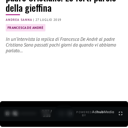
della gieffina
ANDREA SANNA
|
27 LUGLIO 2019
FRANCESCA DE ANDRÈ
In un’intervista la replica di Francesca De Andrè al padre
Cristiano Sono passati pochi giorni da quando vi abbiamo
parlato…
0:27 /
Ad
hub
Media
POWERED
1
/
2
3:35
BY