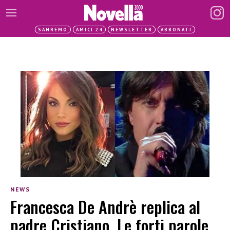
SANREMO
AMICI 24
NEWSLETTER
ABBONATI
NEWS
Francesca De Andrè replica al
padre Cristiano. Le forti parole