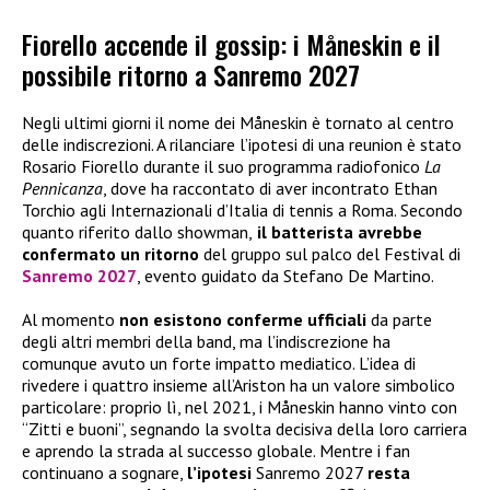
Fiorello accende il gossip: i Måneskin e il
possibile ritorno a Sanremo 2027
Negli ultimi giorni il nome dei Måneskin è tornato al centro
delle indiscrezioni. A rilanciare l’ipotesi di una reunion è stato
Rosario Fiorello durante il suo programma radiofonico
La
Pennicanza
, dove ha raccontato di aver incontrato Ethan
Torchio agli Internazionali d’Italia di tennis a Roma. Secondo
quanto riferito dallo showman,
il batterista avrebbe
confermato
un ritorno
del gruppo sul palco del Festival di
Sanremo 2027
, evento guidato da Stefano De Martino.
Al momento
non esistono conferme ufficiali
da parte
degli altri membri della band, ma l’indiscrezione ha
comunque avuto un forte impatto mediatico. L’idea di
rivedere i quattro insieme all’Ariston ha un valore simbolico
particolare: proprio lì, nel 2021, i Måneskin hanno vinto con
“Zitti e buoni”, segnando la svolta decisiva della loro carriera
e aprendo la strada al successo globale. Mentre i fan
continuano a sognare,
l’ipotesi
Sanremo 2027
resta