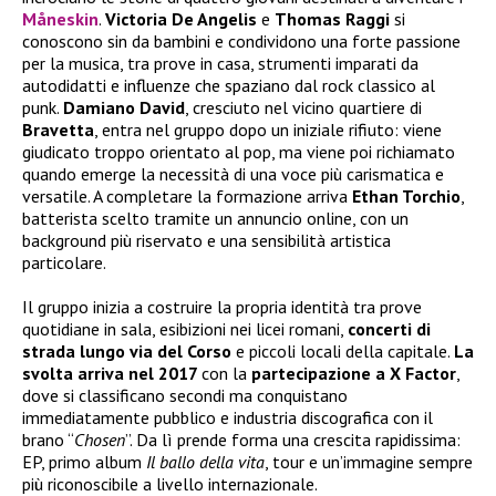
Måneskin
.
Victoria De Angelis
e
Thomas Raggi
si
conoscono sin da bambini e condividono una forte passione
per la musica, tra prove in casa, strumenti imparati da
autodidatti e influenze che spaziano dal rock classico al
punk.
Damiano David
, cresciuto nel vicino quartiere di
Bravetta
, entra nel gruppo dopo un iniziale rifiuto: viene
giudicato troppo orientato al pop, ma viene poi richiamato
quando emerge la necessità di una voce più carismatica e
versatile. A completare la formazione arriva
Ethan Torchio
,
batterista scelto tramite un annuncio online, con un
background più riservato e una sensibilità artistica
particolare.
Il gruppo inizia a costruire la propria identità tra prove
quotidiane in sala, esibizioni nei licei romani,
concerti di
strada lungo via del Corso
e piccoli locali della capitale.
La
svolta arriva nel 2017
con la
partecipazione a X Factor
,
dove si classificano secondi ma conquistano
immediatamente pubblico e industria discografica con il
brano “
Chosen
”. Da lì prende forma una crescita rapidissima:
EP, primo album
Il ballo della vita
, tour e un’immagine sempre
più riconoscibile a livello internazionale.