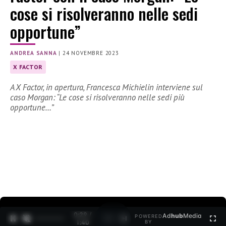
cose si risolveranno nelle sedi
opportune”
ANDREA SANNA
|
24 NOVEMBRE 2023
X FACTOR
A X Factor, in apertura, Francesca Michielin interviene sul
caso Morgan: “Le cose si risolveranno nelle sedi più
opportune…”
0:30 /
Ad
hub
Media
POWERED
1
/
2
1:40
BY