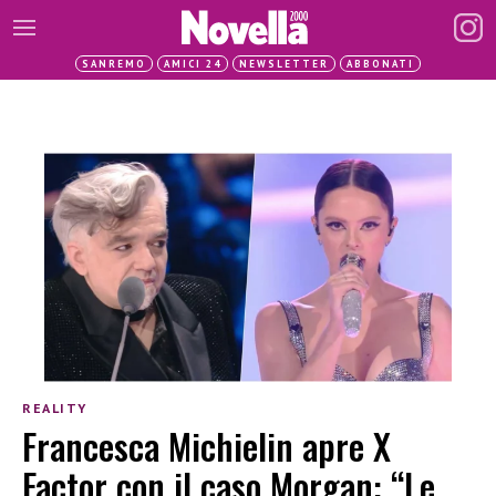
SANREMO
AMICI 24
NEWSLETTER
ABBONATI
REALITY
Francesca Michielin apre X
Factor con il caso Morgan: “Le