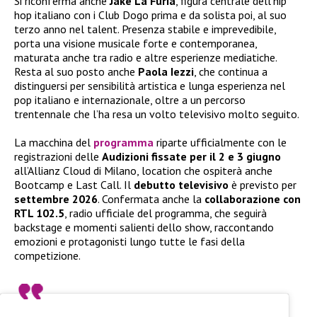
Si riconferma anche
Jake La Furia
, figura centrale dell’hip
hop italiano con i Club Dogo prima e da solista poi, al suo
terzo anno nel talent. Presenza stabile e imprevedibile,
porta una visione musicale forte e contemporanea,
maturata anche tra radio e altre esperienze mediatiche.
Resta al suo posto anche
Paola Iezzi
, che continua a
distinguersi per sensibilità artistica e lunga esperienza nel
pop italiano e internazionale, oltre a un percorso
trentennale che l’ha resa un volto televisivo molto seguito.
La macchina del
programma
riparte ufficialmente con le
registrazioni delle
Audizioni fissate per il 2 e 3 giugno
all’Allianz Cloud di Milano, location che ospiterà anche
Bootcamp e Last Call. Il
debutto televisivo
è previsto per
settembre 2026
. Confermata anche la
collaborazione con
RTL 102.5
, radio ufficiale del programma, che seguirà
backstage e momenti salienti dello show, raccontando
emozioni e protagonisti lungo tutte le fasi della
competizione.