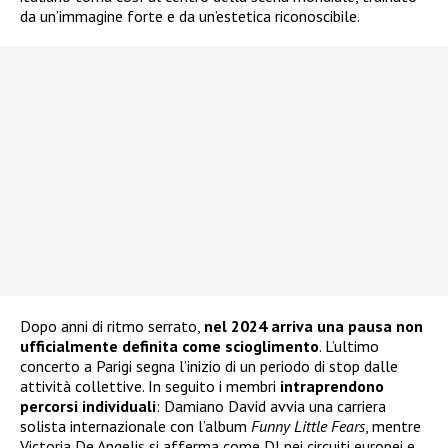
da un’immagine forte e da un’estetica riconoscibile.
Dopo anni di ritmo serrato,
nel 2024 arriva una pausa
non
ufficialmente definita come scioglimento
. L’ultimo
concerto a Parigi segna l’inizio di un periodo di stop dalle
attività collettive. In seguito i membri
intraprendono
percorsi individuali
: Damiano David avvia una carriera
solista internazionale con l’album
Funny Little Fears
, mentre
Victoria De Angelis si afferma come DJ nei circuiti europei e