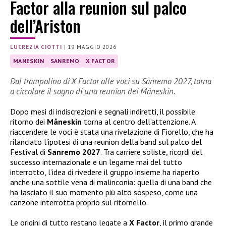
Factor alla reunion sul palco
dell’Ariston
LUCREZIA CIOTTI
|
19 MAGGIO 2026
MANESKIN
SANREMO
X FACTOR
Dal trampolino di X Factor alle voci su Sanremo 2027, torna
a circolare il sogno di una reunion dei Måneskin.
Dopo mesi di indiscrezioni e segnali indiretti, il possibile
ritorno dei
Måneskin
torna al centro dell’attenzione. A
riaccendere le voci è stata una rivelazione di Fiorello, che ha
rilanciato l’ipotesi di una reunion della band sul palco del
Festival di
Sanremo 2027
. Tra carriere soliste, ricordi del
successo internazionale e un legame mai del tutto
interrotto, l’idea di rivedere il gruppo insieme ha riaperto
anche una sottile vena di malinconia: quella di una band che
ha lasciato il suo momento più alto sospeso, come una
canzone interrotta proprio sul ritornello.
Le origini di tutto restano legate a
X Factor
, il primo grande