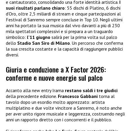
e cantautorato, consolidando una forte identità artistica.
I
suoi risultati parlano chiaro
: 55 dischi di Platino, 6 dischi
d’Oro, oltre 2,5 miliardi di stream e cinque partecipazioni al
Festival di Sanremo sempre concluse in Top 10. Negli ultimi
anni ha portato la sua musica dal vivo davanti a più di 230
mila spettatori complessivi e si prepara a un traguardo
simbolico:
l’11 giugno
salirà per la prima volta sul palco
dello
Stadio San Siro di Milano
. Un percorso che conferma
la sua crescita costante e la capacità di raggiungere pubblici
diversi.
Giuria e conduzione a X Factor 2026:
conferme e nuove energie sul palco
Accanto alla new entry Irama
restano saldi i tre giudici
della precedente edizione.
Francesco Gabbani
torna al
tavolo dopo un esordio molto apprezzato: artista
multiplatino e due volte vincitore a Sanremo, è noto anche
per aver unito rigore musicale e leggerezza, costruendo negli
anni un rapporto diretto con i concorrenti e il pubblico.