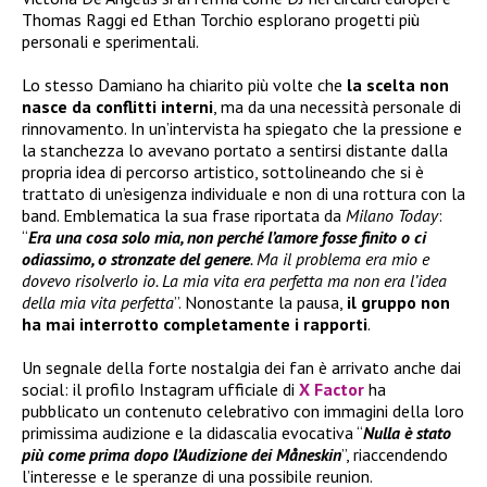
Thomas Raggi ed Ethan Torchio esplorano progetti più
personali e sperimentali.
Lo stesso Damiano ha chiarito più volte che
la scelta non
nasce da conflitti interni
, ma da una necessità personale di
rinnovamento. In un’intervista ha spiegato che la pressione e
la stanchezza lo avevano portato a sentirsi distante dalla
propria idea di percorso artistico, sottolineando che si è
trattato di un’esigenza individuale e non di una rottura con la
band. Emblematica la sua frase riportata da
Milano Today
:
“
Era una cosa solo mia, non perché l’amore fosse finito o ci
odiassimo, o stronzate del genere
. Ma il problema era mio e
dovevo risolverlo io. La mia vita era perfetta ma non era l’idea
della mia vita perfetta
”. Nonostante la pausa,
il gruppo
non
ha
mai interrotto completamente i rapporti
.
Un segnale della forte nostalgia dei fan è arrivato anche dai
social: il profilo Instagram ufficiale di
X Factor
ha
pubblicato un contenuto celebrativo con immagini della loro
primissima audizione e la didascalia evocativa “
Nulla è stato
più come prima dopo l’Audizione dei Måneskin
”, riaccendendo
l’interesse e le speranze di una possibile reunion.