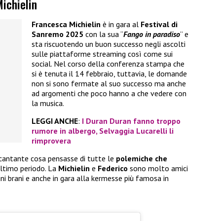
ichielin
Francesca Michielin
è in gara al
Festival di
Sanremo 2025
con la sua “
Fango in paradiso
” e
sta riscuotendo un buon successo negli ascolti
sulle piattaforme streaming così come sui
social. Nel corso della conferenza stampa che
si è tenuta il 14 febbraio, tuttavia, le domande
non si sono fermate al suo successo ma anche
ad argomenti che poco hanno a che vedere con
la musica.
LEGGI ANCHE
:
I Duran Duran fanno troppo
rumore in albergo, Selvaggia Lucarelli li
rimprovera
a cantante cosa pensasse di tutte le
polemiche che
ultimo periodo. La
Michielin
e
Federico
sono molto amici
ni brani e anche in gara alla kermesse più famosa in