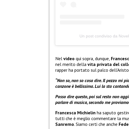
Un post condiviso da Novel
Nel
video
qui sopra, dunque,
Francesc
nel merito della
vita privata del col
rapper ha portato sul palco dell’Aristo
“Non so, non so cosa dire. Il pezzo mi p
canzone è bellissima. Lui la sta cantan
Posso dire questo, poi sul resto non agg
parlare di musica, secondo me proviamoci
Francesca Michielin
ha saputo gestir
tutti che è meglio commentare la music
Sanremo
. Siamo certi che anche
Fed