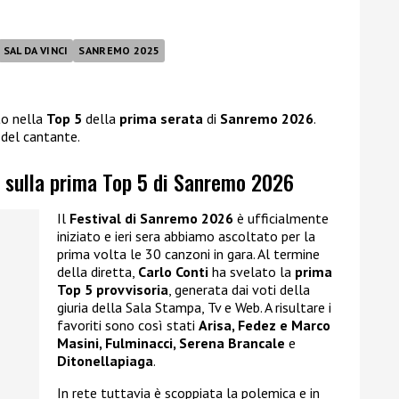
SAL DA VINCI
SANREMO 2025
to nella
Top 5
della
prima serata
di
Sanremo 2026
.
del cantante.
i sulla prima Top 5 di Sanremo 2026
Il
Festival di Sanremo 2026
è ufficialmente
iniziato e ieri sera abbiamo ascoltato per la
prima volta le 30 canzoni in gara. Al termine
della diretta,
Carlo Conti
ha svelato la
prima
Top 5 provvisoria
, generata dai voti della
giuria della Sala Stampa, Tv e Web. A risultare i
favoriti sono così stati
Arisa, Fedez e Marco
Masini, Fulminacci, Serena Brancale
e
Ditonellapiaga
.
In rete tuttavia è scoppiata la polemica e in