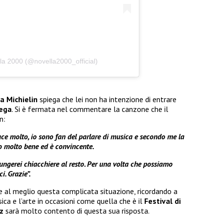
la 2000 (@novella2000_official)
a Michielin
spiega che lei non ha intenzione di entrare
lega
. Si è fermata nel commentare la canzone che il
n:
iace molto, io sono fan del parlare di musica e secondo me la
do molto bene ed è convincente.
iungerei chiacchiere al resto. Per una volta che possiamo
. Grazie”.
e al meglio questa complicata situazione, ricordando a
a e l’arte in occasioni come quella che è il
Festival di
ez
sarà molto contento di questa sua risposta.