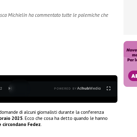
esca Michielin ha commentato tutte le polemiche che
Ad
hub
Media
/
2
POWERED BY
domande di alcuni giornalisti durante la conferenza
braio 2025
. Ecco che cosa ha detto quando le hanno
e circondano Fedez
.