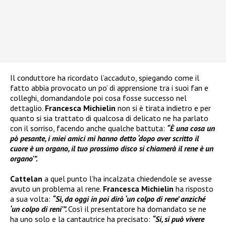
Il conduttore ha ricordato l’accaduto, spiegando come il
fatto abbia provocato un po’ di apprensione tra i suoi fan e
colleghi, domandandole poi cosa fosse successo nel
dettaglio.
Francesca Michielin
non si è tirata indietro e per
quanto si sia trattato di qualcosa di delicato ne ha parlato
con il sorriso, facendo anche qualche battuta:
“È una cosa un
pò pesante, i miei amici mi hanno detto ‘dopo aver scritto il
cuore è un organo, il tuo prossimo disco si chiamerà il rene è un
organo'”.
Cattelan
a quel punto l’ha incalzata chiedendole se avesse
avuto un problema al rene.
Francesca Michielin
ha risposto
a sua volta:
“Sì, da oggi in poi dirò ‘un colpo di rene’ anziché
‘un colpo di reni'”.
Così il presentatore ha domandato se ne
ha uno solo e la cantautrice ha precisato:
“Si, si può vivere