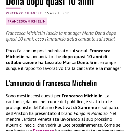
Donà dopo quasi 10 anni
VINCENZO CHIANESE
|
15 APRILE 2025
FRANCESCA MICHIELIN
Francesca Michielin lascia la manager Marta Donà dopo
quasi 10 anni: ecco l’annuncio della cantante sui social
Poco fa, con un post pubblicato sui social,
Francesca
Michielin
ha annunciato che
dopo quasi 10 anni di
collaborazione ha lasciato Marta Donà
. Si interrompe
dunque il rapporto lavorativo tra la cantante e la manager.
L’annuncio di Francesca Michielin
Sono mesi intensi questi per
Francesca Michielin
. La
cantante, da anni nel cuore del pubblico, è stata tra le
protagoniste dell’ultimo
Festival di Sanremo
e sul palco
dell’Ariston ha presentato il brano
Fango in Paradiso
. Nel
mentre l’artista veneta sta lavorando al suo prossimo
album di inediti, che vedrà la luce prossimamente. Come se
non bastasse
Francesca
ha anche annunciato un importante