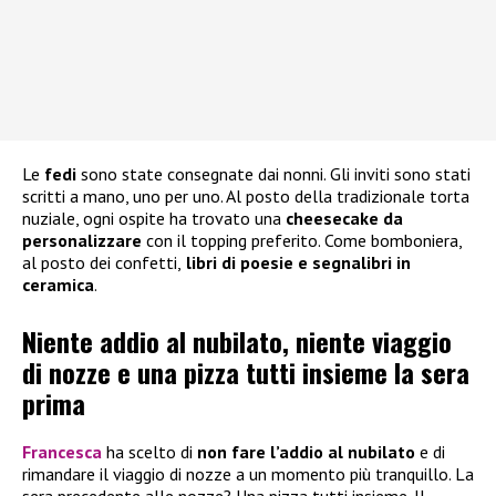
Le
fedi
sono state consegnate dai nonni. Gli inviti sono stati
scritti a mano, uno per uno. Al posto della tradizionale torta
nuziale, ogni ospite ha trovato una
cheesecake da
personalizzare
con il topping preferito. Come bomboniera,
al posto dei confetti,
libri di poesie e segnalibri in
ceramica
.
Niente addio al nubilato, niente viaggio
di nozze e una pizza tutti insieme la sera
prima
Francesca
ha scelto di
non fare l’addio al nubilato
e di
rimandare il viaggio di nozze a un momento più tranquillo. La
sera precedente alle nozze? Una pizza tutti insieme. Il