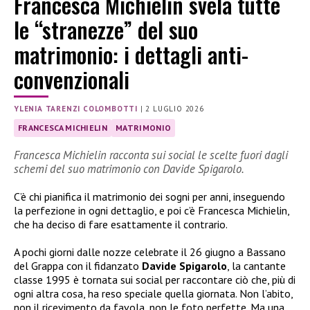
Francesca Michielin svela tutte
le “stranezze” del suo
matrimonio: i dettagli anti-
convenzionali
YLENIA TARENZI COLOMBOTTI
|
2 LUGLIO 2026
FRANCESCA MICHIELIN
MATRIMONIO
Francesca Michielin racconta sui social le scelte fuori dagli
schemi del suo matrimonio con Davide Spigarolo.
C’è chi pianifica il matrimonio dei sogni per anni, inseguendo
la perfezione in ogni dettaglio, e poi c’è Francesca Michielin,
che ha deciso di fare esattamente il contrario.
A pochi giorni dalle nozze celebrate il 26 giugno a Bassano
del Grappa con il fidanzato
Davide Spigarolo
, la cantante
classe 1995 è tornata sui social per raccontare ciò che, più di
ogni altra cosa, ha reso speciale quella giornata. Non l’abito,
non il ricevimento da favola, non le foto perfette. Ma una