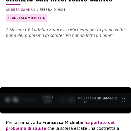
ANDREA SANNA
|
1 FEBBRAIO 2024
FRANCESCA MICHIELIN
A Stasera C’è Cattelan Francesca Michielin per la prima volta
parla del problema di salute: “Mi hanno tolto un rene”
0:30 /
Ad
hub
Media
POWERED
1
/
2
3:35
BY
Per la prima volta
Francesca Michielin
ha parlato del
problema di salute
che la scorsa estate l’ha costretta a