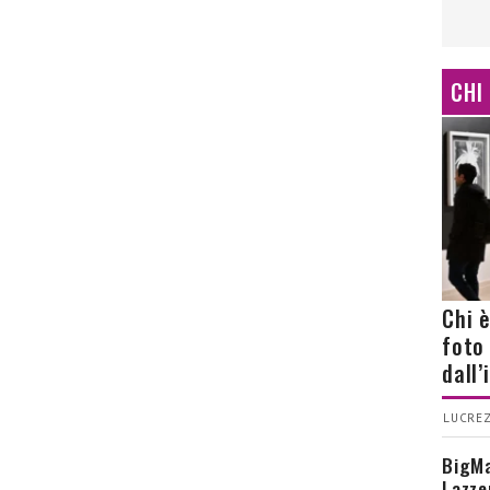
CHI
Chi 
foto
dall
LUCREZ
BigMa
Lazze