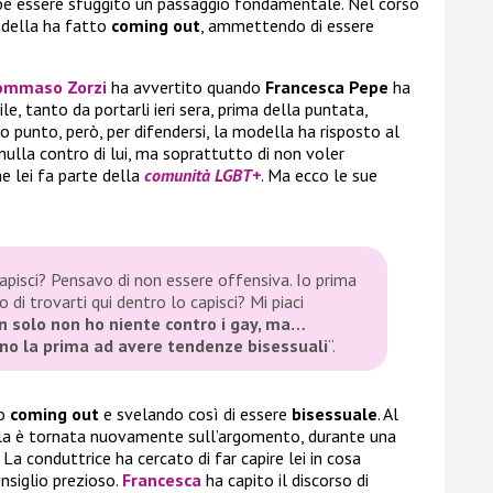
ebbe essere sfuggito un passaggio fondamentale. Nel corso
modella ha fatto
coming out
, ammettendo di essere
ommaso Zorzi
ha avvertito quando
Francesca Pepe
ha
le, tanto da portarli ieri sera, prima della puntata,
to punto, però, per difendersi, la modella ha risposto al
nulla contro di lui, ma soprattutto di non voler
e lei fa parte della
comunità LGBT+
. Ma ecco le sue
apisci? Pensavo di non essere offensiva. Io prima
 di trovarti qui dentro lo capisci? Mi piaci
n solo non ho niente contro i gay, ma…
ono la prima ad avere tendenze bisessuali
“.
do
coming out
e svelando così di essere
bisessuale
. Al
ella è tornata nuovamente sull’argomento, durante una
. La conduttrice ha cercato di far capire lei in cosa
nsiglio prezioso.
Francesca
ha capito il discorso di