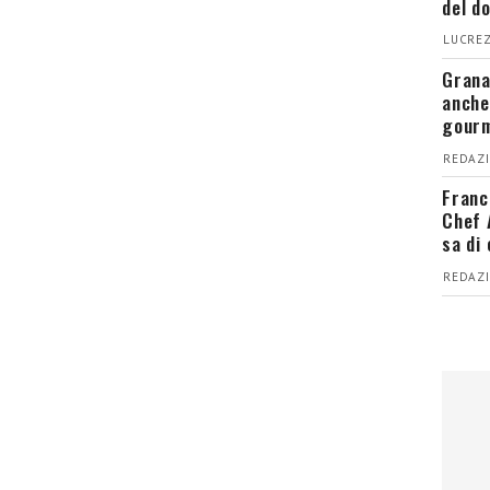
del d
LUCREZ
Grana
anche
gour
REDAZI
Franc
Chef 
sa di
REDAZI