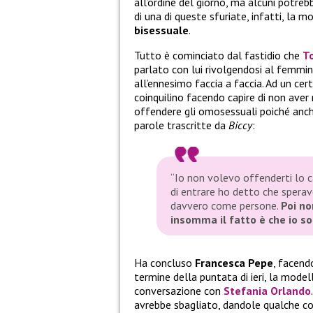
all’ordine del giorno, ma alcuni potr
di una di queste sfuriate, infatti, la 
bisessuale
.
Tutto è cominciato dal fastidio che
T
parlato con lui rivolgendosi al femmini
all’ennesimo faccia a faccia. Ad un cer
coinquilino facendo capire di non aver 
offendere gli omosessuali poiché anch
parole trascritte da
Biccy
:
“Io non volevo offenderti lo c
di entrare ho detto che speravo
davvero come persone.
Poi no
insomma il fatto è che io s
Ha concluso
Francesca Pepe
, facen
termine della puntata di ieri, la mod
conversazione con
Stefania Orlando
avrebbe sbagliato, dandole qualche co