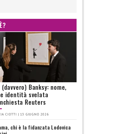
 È?
è (davvero) Banksy: nome,
 e identità svelata
’inchiesta Reuters
IA CIOTTI | 13 GIUGNO 2026
ma, chi è la fidanzata Lodovica
rini