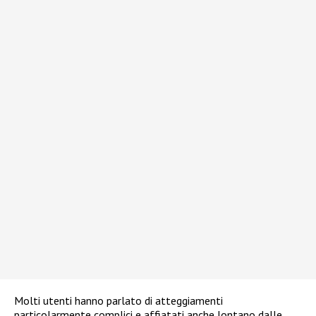
Molti utenti hanno parlato di atteggiamenti
particolarmente complici e affiatati anche lontano dalle