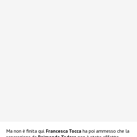
Ma non è finita qui.
Francesca Tocca
ha poi ammesso che la
separazione da
Raimondo Todaro
non è stata affatto