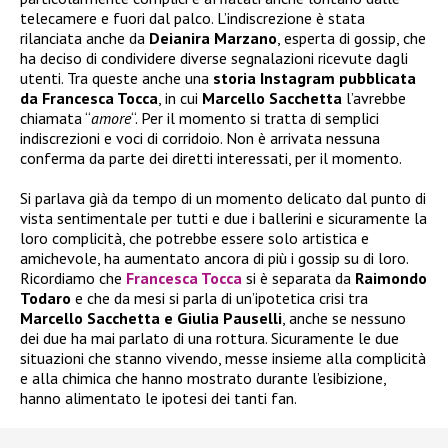
telecamere e fuori dal palco. L’indiscrezione è stata
rilanciata anche da
Deianira Marzano
, esperta di gossip, che
ha deciso di condividere diverse segnalazioni ricevute dagli
utenti. Tra queste anche una
storia Instagram pubblicata
da Francesca Tocca
, in cui
Marcello Sacchetta
l’avrebbe
chiamata “
amore
“. Per il momento si tratta di semplici
indiscrezioni e voci di corridoio. Non è arrivata nessuna
conferma da parte dei diretti interessati, per il momento.
Si parlava già da tempo di un momento delicato dal punto di
vista sentimentale per tutti e due i ballerini e sicuramente la
loro complicità, che potrebbe essere solo artistica e
amichevole, ha aumentato ancora di più i gossip su di loro.
Ricordiamo che
Francesca Tocca
si è separata da
Raimondo
Todaro
e che da mesi si parla di un’ipotetica crisi tra
Marcello Sacchetta e Giulia Pauselli
, anche se nessuno
dei due ha mai parlato di una rottura. Sicuramente le due
situazioni che stanno vivendo, messe insieme alla complicità
e alla chimica che hanno mostrato durante l’esibizione,
hanno alimentato le ipotesi dei tanti fan.