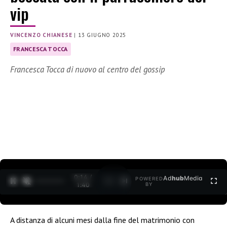
vip
VINCENZO CHIANESE
|
13 GIUGNO 2025
FRANCESCA TOCCA
Francesca Tocca di nuovo al centro del gossip
0:15 /
Ad
hub
Media
POWERED
1
/
2
1:40
BY
A distanza di alcuni mesi dalla fine del matrimonio con