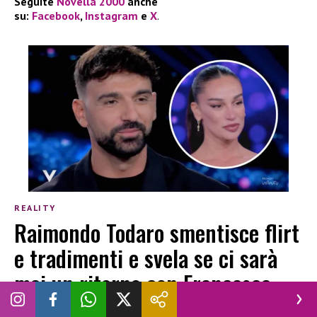
Seguite
Novella 2000
anche
su:
Facebook
,
Instagram
e
X
.
REALITY
Raimondo Todaro smentisce flirt
e tradimenti e svela se ci sarà
mai un ritorno con Francesca
Tocca