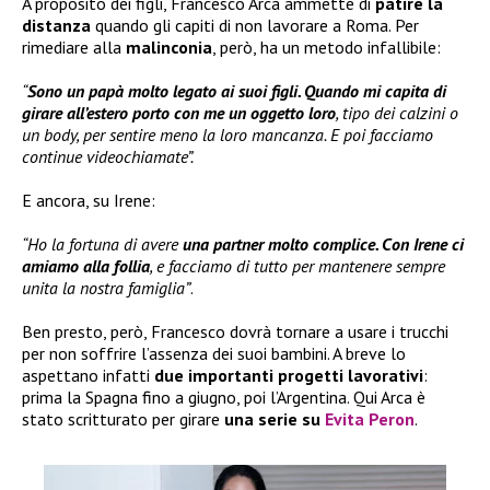
A proposito dei figli, Francesco Arca ammette di
patire la
distanza
quando gli capiti di non lavorare a Roma. Per
rimediare alla
malinconia
, però, ha un metodo infallibile:
“
Sono un papà molto legato ai suoi figli. Quando mi capita di
girare all’estero porto con me un oggetto loro
, tipo dei calzini o
un body, per sentire meno la loro mancanza. E poi facciamo
continue videochiamate”.
E ancora, su Irene:
“Ho la fortuna di avere
una partner molto complice. Con Irene ci
amiamo alla follia
, e facciamo di tutto per mantenere sempre
unita la nostra famiglia”
.
Ben presto, però, Francesco dovrà tornare a usare i trucchi
per non soffrire l’assenza dei suoi bambini. A breve lo
aspettano infatti
due importanti progetti lavorativi
:
prima la Spagna fino a giugno, poi l’Argentina. Qui Arca è
stato scritturato per girare
una serie su
Evita Peron
.