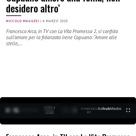
desidero altro’
NICCOLO MAGGESI
|
4 MARZO 2020
Francesco Arca, in TV con La Vita Promessa 2, si confida
sull’amore per la fidanzata Irene Capuano: “Amore alle
stelle,…
0:30 /
Ad
hub
Media
POWERED
1
/
2
3:35
BY