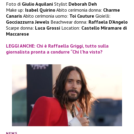
Foto di
Giulio Aquilani
Stylist
Deborah Deh
Make up:
Isabel Quirino
Abito cerimonia donna:
Charme
Canaris
Abito cerimonia uomo:
Toi Couture
Gioielli:
Gocciazzurra Jewels
Beachwear donna:
Raffaela D’Angelo
Scarpe donna:
Luca Grossi
Location:
Castello Miramare di
Maccarese
LEGGI ANCHE: Chi è Raffaella Griggi, tutto sulla
giornalista pronta a condurre “Chi l’ha visto?
NEWS