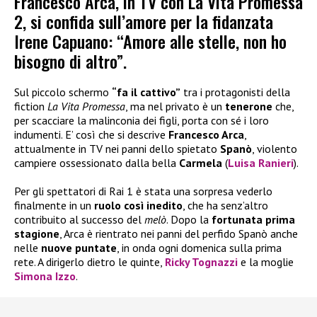
Francesco Arca, in TV con La Vita Promessa
2, si confida sull’amore per la fidanzata
Irene Capuano: “Amore alle stelle, non ho
bisogno di altro”.
Sul piccolo schermo
“fa il cattivo”
tra i protagonisti della
fiction
La Vita Promessa
, ma nel privato è un
tenerone
che,
per scacciare la malinconia dei figli, porta con sé i loro
indumenti. E’ così che si descrive
Francesco Arca
,
attualmente in TV nei panni dello spietato
Spanò
, violento
campiere ossessionato dalla bella
Carmela
(
Luisa Ranieri
).
Per gli spettatori di Rai 1 è stata una sorpresa vederlo
finalmente in un
ruolo così inedito
, che ha senz’altro
contribuito al successo del
melò
. Dopo la
fortunata prima
stagione
, Arca è rientrato nei panni del perfido Spanò anche
nelle
nuove puntate
, in onda ogni domenica sulla prima
rete. A dirigerlo dietro le quinte,
Ricky Tognazzi
e la moglie
Simona Izzo
.