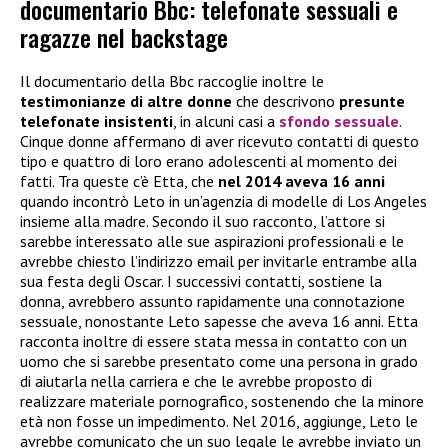
documentario Bbc: telefonate sessuali e
ragazze nel backstage
Il documentario della Bbc raccoglie inoltre le
testimonianze di altre donne
che descrivono
presunte
telefonate insistenti
, in alcuni casi a
sfondo sessuale
.
Cinque donne affermano di aver ricevuto contatti di questo
tipo e quattro di loro erano adolescenti al momento dei
fatti. Tra queste c’è Etta, che
nel 2014 aveva 16 anni
quando incontrò Leto in un’agenzia di modelle di Los Angeles
insieme alla madre. Secondo il suo racconto, l’attore si
sarebbe interessato alle sue aspirazioni professionali e le
avrebbe chiesto l’indirizzo email per invitarle entrambe alla
sua festa degli Oscar. I successivi contatti, sostiene la
donna, avrebbero assunto rapidamente una connotazione
sessuale, nonostante Leto sapesse che aveva 16 anni. Etta
racconta inoltre di essere stata messa in contatto con un
uomo che si sarebbe presentato come una persona in grado
di aiutarla nella carriera e che le avrebbe proposto di
realizzare materiale pornografico, sostenendo che la minore
età non fosse un impedimento. Nel 2016, aggiunge, Leto le
avrebbe comunicato che un suo legale le avrebbe inviato un