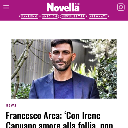
SANREMO
AMICI 24
NEWSLETTER
ABBONATI
NEWS
Francesco Arca: ‘Con Irene
Capuano amore alla follia, non