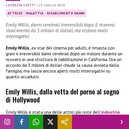
LUCREZIA CIOTTI
|
29 LUGLIO 2026
ATTRICE
MALATTIA
RISARCIMENTO DANNI
Emily Willis, danni cerebrali irreversibili dopo il ricovero:
risarcimento da 3 milioni di dollari, ma restano molti
interrogativi.
Emily Willis
, ex star del cinema per adulti, è rimasta con
gravi e irreversibili danni cerebrali dopo un malore durante un
ricovero in una struttura di riabilitazione in California. Ora un
accordo da 3 milioni di dollari chiude la causa avviata dalla
famiglia, ma lascia ancora aperti molti interrogativi su
quanto accaduto.
Emily Willis, dalla vetta del porno al sogno
di Hollywood
Emily Willis è stata una delle attrici più note dell’
industria
per adulti
, arrivando in pochi anni ai massimi
riconoscimenti
del settore
. Nel 2021 ha conquistato il premio AVN come