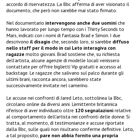
accordo di riservatezza. La Bbc afferma di aver visionato il
documento, che però non sarebbe mai stato firmato.
Nel documentario
intervengono anche due uomini
che
hanno lavorato per lungo tempo con i Thirty Seconds to
Mars, indicati con i nomi di fantasia Brad e Simon. I due
descrivono
il disagio
che, secondo loro, si sarebbe
diffuso
nello staff per il modo in cui Leto interagiva con
ragazze
molto giovani. Brad sostiene che, su richiesta
dell’artista, alcune agenzie di modelle locali venissero
contattate per offrire biglietti Vip gratuiti e accesso al
backstage. Le ragazze che salivano sul palco durante gli
ultimi brani, racconta ancora, sarebbero state
successivamente invitate nel camerino.
Le accuse nei confronti di Jared Leto, sottolinea la Bbc,
circolano online da diversi anni. L’emittente britannica
riferisce di aver individuato oltre
120 segnalazioni
relative
al comportamento dell’artista nei confronti delle donne. Si
tratta, al momento, di testimonianze e accuse riportate
dalla Bbc, sulle quali non risultano conferme definitive. Leto,
a tal proposito,
pare non abbia
fornito una propria