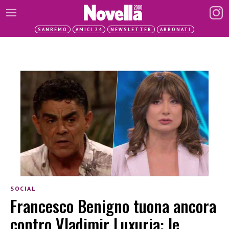
SANREMO
AMICI 24
NEWSLETTER
ABBONATI
SOCIAL
Francesco Benigno tuona ancora
contro Vladimir Luxuria: le