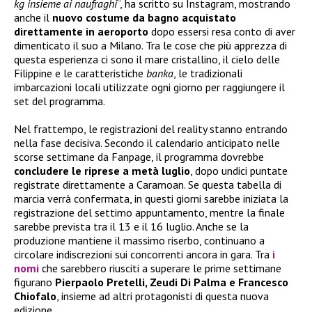
kg insieme ai naufraghi
“, ha scritto su Instagram, mostrando
anche il
nuovo costume da bagno acquistato
direttamente in aeroporto
dopo essersi resa conto di aver
dimenticato il suo a Milano. Tra le cose che più apprezza di
questa esperienza ci sono il mare cristallino, il cielo delle
Filippine e le caratteristiche
banka
, le tradizionali
imbarcazioni locali utilizzate ogni giorno per raggiungere il
set del programma.
Nel frattempo, le registrazioni del reality stanno entrando
nella fase decisiva. Secondo il calendario anticipato nelle
scorse settimane da Fanpage, il programma dovrebbe
concludere le riprese a metà luglio
, dopo undici puntate
registrate direttamente a Caramoan. Se questa tabella di
marcia verrà confermata, in questi giorni sarebbe iniziata la
registrazione del settimo appuntamento, mentre la finale
sarebbe prevista tra il 13 e il 16 luglio. Anche se la
produzione mantiene il massimo riserbo, continuano a
circolare indiscrezioni sui concorrenti ancora in gara. Tra
i
nomi
che sarebbero riusciti a superare le prime settimane
figurano
Pierpaolo Pretelli, Zeudi Di Palma e Francesco
Chiofalo
, insieme ad altri protagonisti di questa nuova
edizione.