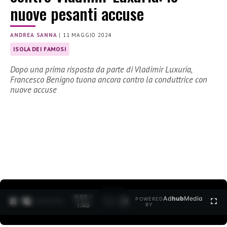
nuove pesanti accuse
ANDREA SANNA
|
11 MAGGIO 2024
ISOLA DEI FAMOSI
Dopo una prima risposta da parte di Vladimir Luxuria,
Francesco Benigno tuona ancora contro la conduttrice con
nuove accuse
0:30 /
Ad
hub
Media
POWERED
1
/
2
1:40
BY