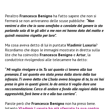
Peraltro
Francesco Benigno
ha fatto sapere che non si
fermerà se non arriveranno delle scuse pubbliche:
“Non
venirmi a dire che io sono omofobo o cavolate del genere io sto
parlando solo di te gli altri a me non mi hanno dato del matto e
quindi massimo rispetto per loro”.
Ma cosa aveva detto di lui in puntata
Vladimir Luxuria
?
Ricordiamo che dopo le immagini mostrate in diretta sulla
lite che ha coinvolto
Francesco Benigno
e
Artur
, la
conduttrice rivolgendosi alle telecamere ha detto:
“
Mi voglio rivolgere a te. Tu sai quanto ci tenevo alla tua
presenza. E sai quanto ero stata presa dalla storia della tua
infanzia. Ti avevo detto che L’Isola aveva bisogno di te, tu mi hai
presa in giro in questi giorni. Io da amica ti voglio dare una
raccomandazione. Cerca di andare a fondo alle ragioni della tua
aggressività, farà bene a te e alla tua carriera
“.
Parole però che
Francesco Benigno
non ha preso bene.
Intanto
Vladimir Luxuria
ha già sferrato la sua contro