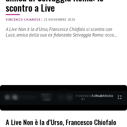
scontro a Live
VINCENZO CHIANESE
|
23 NOVEMBRE 2020
A Live Non è la d’Urso, Francesco Chiofalo si scontra con
Luce, amica della sua ex fidanzata Selvaggia Roma: ecco…
0:27 /
Ad
hub
Media
POWERED
1
/
2
1:40
BY
A Live Non è la d’Urso, Francesco Chiofalo