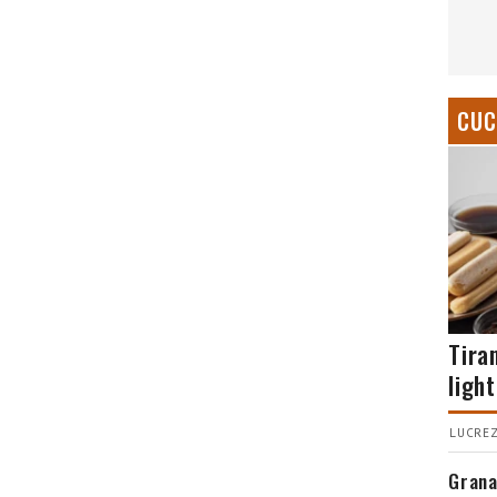
CUC
Tira
light
LUCREZ
Grana