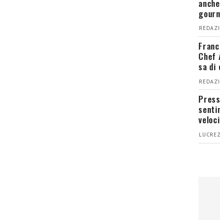
anche
gour
REDAZI
Franc
Chef 
sa di
REDAZI
Press
senti
veloci
LUCREZ