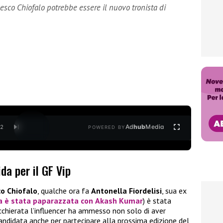
esco Chiofalo potrebbe essere il nuovo tronista di
Ad
hub
Media
/
2
POWERED BY
ida per il GF Vip
o Chiofalo
, qualche ora fa
Antonella Fiordelisi
, sua ex
a è stata paparazzata con
Akash Kumar
) è stata
acchierata l’influencer ha ammesso non solo di aver
candidata anche per partecipare alla prossima edizione del