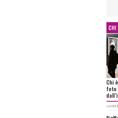
CHI
Chi 
foto
dall
LUCREZ
BigMa