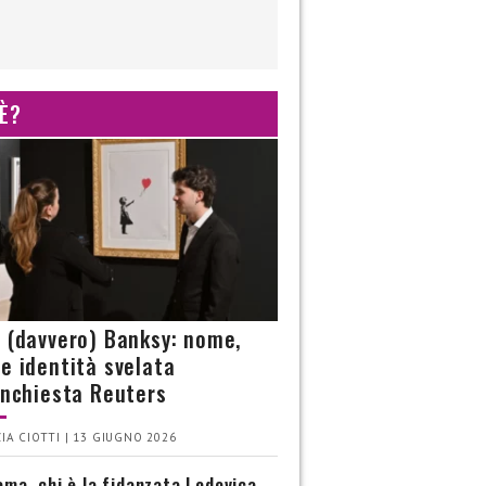
 È?
è (davvero) Banksy: nome,
 e identità svelata
’inchiesta Reuters
IA CIOTTI | 13 GIUGNO 2026
ma, chi è la fidanzata Lodovica