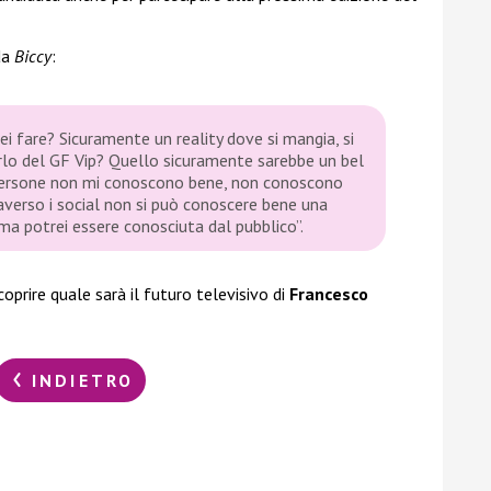
da
Biccy
:
rei fare? Sicuramente un reality dove si mangia, si
parlo del GF Vip? Quello sicuramente sarebbe un bel
 persone non mi conoscono bene, non conoscono
traverso i social non si può conoscere bene una
a potrei essere conosciuta dal pubblico”.
prire quale sarà il futuro televisivo di
Francesco
INDIETRO