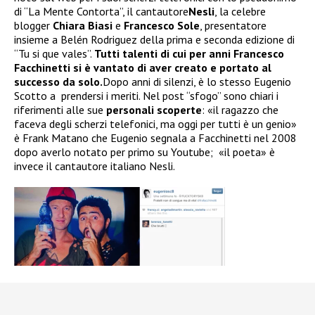
di “La Mente Contorta”, il cantautore
Nesli
, la celebre
blogger
Chiara Biasi
e
Francesco Sole
, presentatore
insieme a Belén Rodriguez della prima e seconda edizione di
“Tu si que vales”.
Tutti talenti di cui per anni Francesco
Facchinetti si è vantato di aver creato e portato al
successo da solo.
Dopo anni di silenzi, è lo stesso Eugenio
Scotto a prendersi i meriti. Nel post “sfogo” sono chiari i
riferimenti alle sue
personali scoperte
: «il ragazzo che
faceva degli scherzi telefonici, ma oggi per tutti è un genio»
è Frank Matano che Eugenio segnala a Facchinetti nel 2008
dopo averlo notato per primo su Youtube; «il poeta» è
invece il cantautore italiano Nesli.