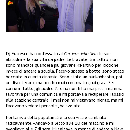
Dj Fracesco ha confessato al
Corriere della Ser
a le sue
abitudini e la sua vita da padre. Le bravate, tra l’altro, non
sono mancate quand’era più giovane.
«Partivo per Riccione
invece di andare a scuola. Facevo spesso a botte, sono stato
bocciato in quarta ginnasio. Sono stato un punkabbestia, poi
un discotecaro, ma non ho mai combinato guai gravi. Sei
canne in tutto, gli acidi e l’eroina non li ho mai presi, mamma
lavorava per una comunità e mi portava a recuperare i tossici
alla stazione centrale. I miei non mi vietavano niente, ma mi
facevano vedere i pericoli», ha svelato.
Poi l’arrivo della popolarità e la sua vita è cambiata
radicalmente. «Andavo a letto alle 10 del mattino e mi
svegliavo alle 7 di sera. Mi saltava in mente di andare a New