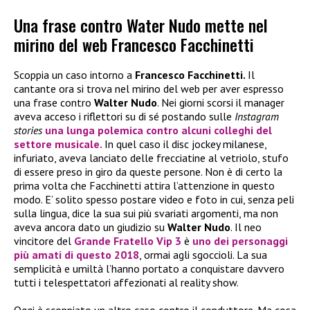
Una frase contro Water Nudo mette nel
mirino del web Francesco Facchinetti
Scoppia un caso intorno a
Francesco Facchinetti.
Il
cantante ora si trova nel mirino del web per aver espresso
una frase contro
Walter Nudo
. Nei giorni scorsi il manager
aveva acceso i riflettori su di sé postando sulle
Instagram
stories
una lunga polemica contro alcuni colleghi del
settore musicale.
In quel caso il disc jockey milanese,
infuriato, aveva lanciato delle frecciatine al vetriolo, stufo
di essere preso in giro da queste persone. Non è di certo la
prima volta che Facchinetti attira l’attenzione in questo
modo. E’ solito spesso postare video e foto in cui, senza peli
sulla lingua, dice la sua sui più svariati argomenti, ma non
aveva ancora dato un giudizio su
Walter Nudo
. Il neo
vincitore del
Grande Fratello Vip 3
è
uno dei personaggi
più amati di questo 2018
, ormai agli sgoccioli. La sua
semplicità e umiltà l’hanno portato a conquistare davvero
tutti i telespettatori affezionati al reality show.