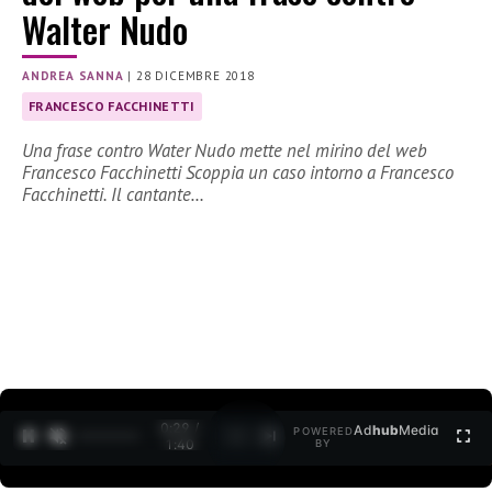
Walter Nudo
ANDREA SANNA
|
28 DICEMBRE 2018
FRANCESCO FACCHINETTI
Una frase contro Water Nudo mette nel mirino del web
Francesco Facchinetti Scoppia un caso intorno a Francesco
Facchinetti. Il cantante…
0:30 /
Ad
hub
Media
POWERED
1
/
2
1:40
BY