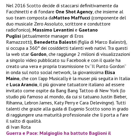
Nel 2016 Scotto decide di staccarsi definitivamente da
Facchinetti e di fondare
One Shot Agency
, che insieme al
suo team composta da
Matteo Maffucci
(componente del
duo musicale Zero Assoluto, scrittore e conduttore
radiofonico),
Massimo Levantini
e
Gaetano
Puglisi
(attualmente manager di Eros
Ramazzotti),
Benedetta Balestri
(figlia di Marco Balestri),
si occupa a 360° dei cosiddetti talenti web nativi. Tra questi
la web star
Gordon
, che raggiunge 2 milioni di visualizzazioni
a singolo video pubblicato su Facebook e con il quale ha
creato una vera e propria trasmissione tv.“Il Punto Gordon”
in onda sul noto social network, la giovanissima
Elisa
Maino
, che con l’app Musically è la muser più seguita in Italia
e
Luca Arancio
, il più giovane tatuatore italiano ad essere
invitato come ospite da Bang Bang Tattoo di New York (lo
studio più famoso al mondo, da cui si tatuano Justin Bieber,
Rihanna, Lebron James, Katy Perry e Cara Delevingne). Tutti
talenti che grazie alla guida di Eugenio Scotto sono in grado
di raggiungere una maturità professionale che li porta a fare
il salto di qualità.
di Ivan Rota
Guerra e Pace: Malgioglio ha battuto Baglioni il