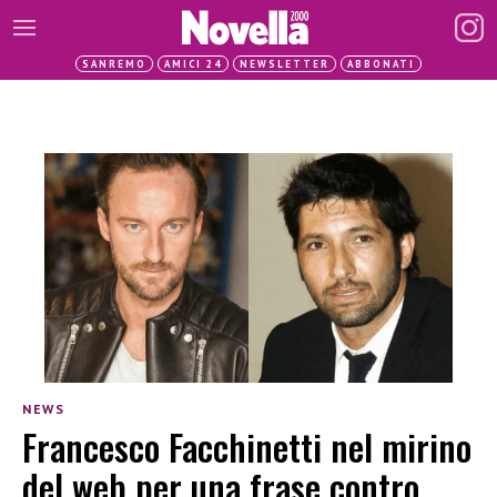
SANREMO
AMICI 24
NEWSLETTER
ABBONATI
NEWS
Francesco Facchinetti nel mirino
del web per una frase contro