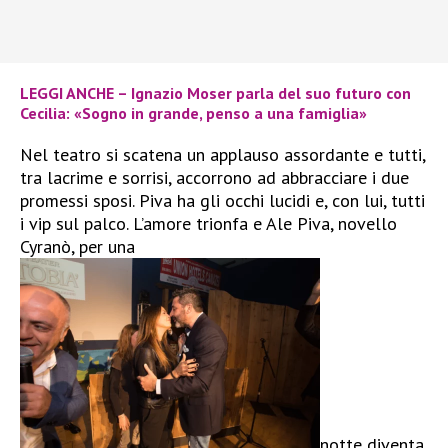
LEGGI ANCHE – Ignazio Moser parla del suo futuro con
Cecilia: «Sogno in grande, penso a una famiglia»
Nel teatro si scatena un applauso assordante e tutti,
tra lacrime e sorrisi, accorrono ad abbracciare i due
promessi sposi. Piva ha gli occhi lucidi e, con lui, tutti
i vip sul palco. L’amore trionfa e Ale Piva, novello
Cyranò, per una
notte diventa