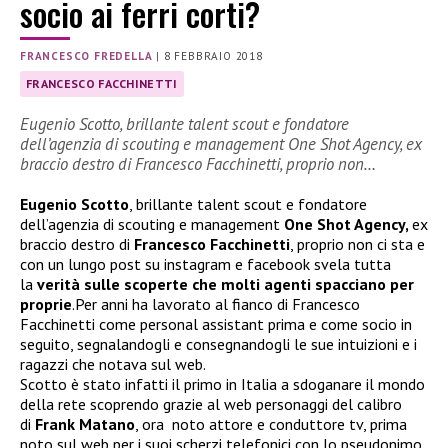
socio ai ferri corti?
FRANCESCO FREDELLA
|
8 FEBBRAIO 2018
FRANCESCO FACCHINETTI
Eugenio Scotto, brillante talent scout e fondatore
dell’agenzia di scouting e management One Shot Agency, ex
braccio destro di Francesco Facchinetti, proprio non…
Eugenio Scotto
, brillante talent scout e fondatore
dell’agenzia di scouting e management
One Shot Agency,
ex
braccio destro di
Francesco Facchinetti
, proprio non ci sta e
con un lungo post su instagram e facebook svela tutta
la
verità sulle scoperte che molti agenti spacciano per
proprie
.Per anni ha lavorato al fianco di Francesco
Facchinetti come personal assistant prima e come socio in
seguito, segnalandogli e consegnandogli le sue intuizioni e i
ragazzi che notava sul web.
Scotto è stato infatti il primo in Italia a sdoganare il mondo
della rete scoprendo grazie al web personaggi del calibro
di
Frank Matano
, ora noto attore e conduttore tv, prima
noto sul web per i suoi scherzi telefonici con lo pseudonimo