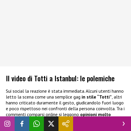
Il video di Totti a Istanbul: le polemiche
Sui social la reazione è stata immediata. Alcuni utenti hanno
letto la scena come una semplice gag
in stile “Totti”
, altri
hanno criticato duramente il gesto, giudicandolo fuori luogo
e poco rispettoso nei confronti della persona coinvolta. Tra i
commenti comparsi online si leggono
opinioni molto
diverse
: c’è chi definisce la scena “
innocua e divertente
” e chi
invece la boccia senza appello, scrivendo frasi come “
non fa