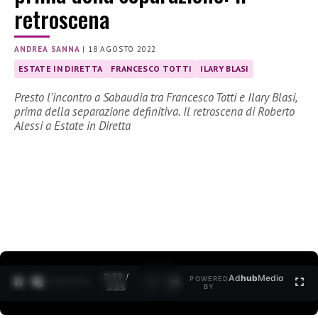
retroscena
ANDREA SANNA
|
18 AGOSTO 2022
ESTATE IN DIRETTA
FRANCESCO TOTTI
ILARY BLASI
Presto l’incontro a Sabaudia tra Francesco Totti e Ilary Blasi,
prima della separazione definitiva. Il retroscena di Roberto
Alessi a Estate in Diretta
0:30 /
Ad
hub
Media
POWERED
1
/
2
3:35
BY