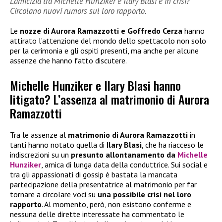
L’amicizia tra Michelle Hunziker e Ilary Blasi è in crisi?
Circolano nuovi rumors sul loro rapporto.
Le
nozze di Aurora Ramazzotti e Goffredo Cerza
hanno
attirato l’attenzione del mondo dello spettacolo non solo
per la cerimonia e gli ospiti presenti, ma anche per alcune
assenze che hanno fatto discutere.
Michelle Hunziker e Ilary Blasi hanno
litigato? L’assenza al matrimonio di Aurora
Ramazzotti
Tra le assenze al
matrimonio di Aurora Ramazzotti
in
tanti hanno notato quella di
Ilary Blasi
, che ha riacceso le
indiscrezioni su un
presunto allontanamento da
Michelle
Hunziker
, amica di lunga data della conduttrice. Sui social e
tra gli appassionati di gossip è bastata la mancata
partecipazione della presentatrice al matrimonio per far
tornare a circolare voci su
una possibile crisi nel loro
rapporto
. Al momento, però, non esistono conferme e
nessuna delle dirette interessate ha commentato le