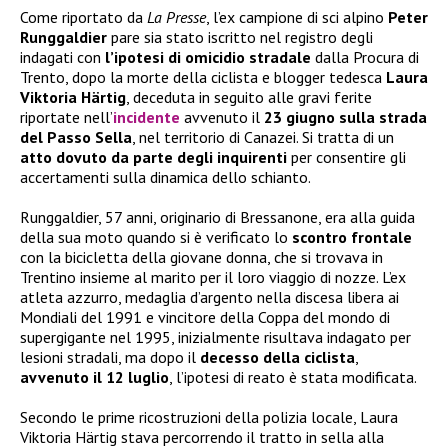
Come riportato da
La Presse
, l’ex campione di sci alpino
Peter
Runggaldier
pare sia stato iscritto nel registro degli
indagati con
l’ipotesi di omicidio stradale
dalla Procura di
Trento, dopo la morte della ciclista e blogger tedesca
Laura
Viktoria Härtig
, deceduta in seguito alle gravi ferite
riportate nell’
incidente
avvenuto il
23 giugno sulla strada
del Passo Sella
, nel territorio di Canazei. Si tratta di un
atto dovuto da parte degli inquirenti
per consentire gli
accertamenti sulla dinamica dello schianto.
Runggaldier, 57 anni, originario di Bressanone, era alla guida
della sua moto quando si è verificato lo
scontro frontale
con la bicicletta della giovane donna, che si trovava in
Trentino insieme al marito per il loro viaggio di nozze. L’ex
atleta azzurro, medaglia d’argento nella discesa libera ai
Mondiali del 1991 e vincitore della Coppa del mondo di
supergigante nel 1995, inizialmente risultava indagato per
lesioni stradali, ma dopo il
decesso della ciclista
,
avvenuto il 12 luglio
, l’ipotesi di reato è stata modificata.
Secondo le prime ricostruzioni della polizia locale, Laura
Viktoria Härtig stava percorrendo il tratto in sella alla