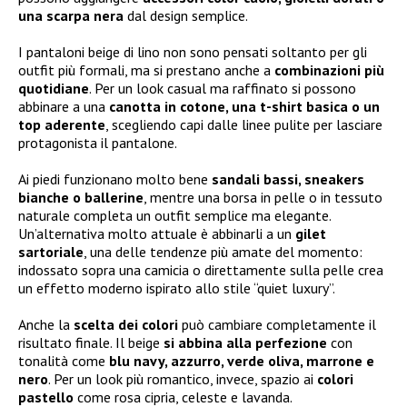
una scarpa nera
dal design semplice.
I pantaloni beige di lino non sono pensati soltanto per gli
outfit più formali, ma si prestano anche a
combinazioni più
quotidiane
. Per un look casual ma raffinato si possono
abbinare a una
canotta in cotone, una t-shirt basica o un
top aderente
, scegliendo capi dalle linee pulite per lasciare
protagonista il pantalone.
Ai piedi funzionano molto bene
sandali bassi, sneakers
bianche o ballerine
, mentre una borsa in pelle o in tessuto
naturale completa un outfit semplice ma elegante.
Un’alternativa molto attuale è abbinarli a un
gilet
sartoriale
, una delle tendenze più amate del momento:
indossato sopra una camicia o direttamente sulla pelle crea
un effetto moderno ispirato allo stile “quiet luxury”.
Anche la
scelta dei colori
può cambiare completamente il
risultato finale. Il beige
si abbina alla perfezione
con
tonalità come
blu navy, azzurro, verde oliva, marrone e
nero
. Per un look più romantico, invece, spazio ai
colori
pastello
come rosa cipria, celeste e lavanda.