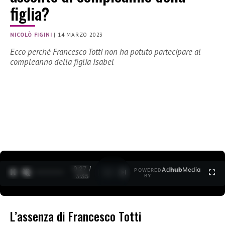
figlia?
NICOLÒ FIGINI
|
14 MARZO 2023
Ecco perché Francesco Totti non ha potuto partecipare al
compleanno della figlia Isabel
0:27 /
Ad
hub
Media
POWERED
1
/
2
3:35
BY
L’assenza di Francesco Totti