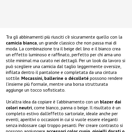
Tra gli abbinamenti più riusciti c’è sicuramente quello con la
camicia bianca
, un grande classico che non passa mai di
moda. La combinazione tra il beige del lino e il bianco crea
un effetto luminoso e raffinato, perfetto per chi ama uno
stile minimal ma curato nei dettagli. Per un look da lavoro si
può scegliere una camicia dal taglio leggermente oversize,
infilata dentro il pantalone e completata da una cintura
sottile.
Mocassini, ballerine o décolleté
possono rendere
l’insieme più formale, mentre una borsa strutturata
aggiunge un tocco sofisticato.
Un’altra idea da copiare è l’abbinamento con un
blazer dai
colori neutri
, come bianco, panna o beige. Il risultato è un
completo estivo dall’effetto sartoriale, ideale anche per
eventi, aperitivi o occasioni in cui si vuole essere eleganti
senza indossare capi troppo pesanti. Per creare contrasto si
possono aggiungere
accessori color cuoio, gioielli dorati o