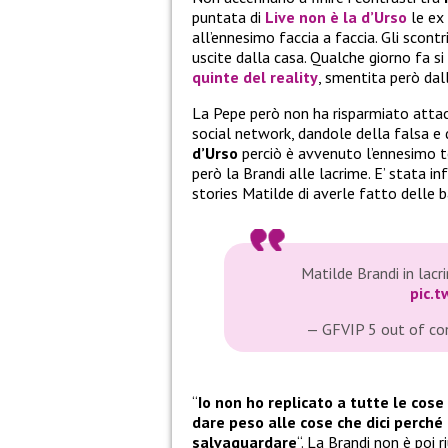
puntata di
Live non è la d’Urso
le ex 
all’ennesimo faccia a faccia. Gli scontr
uscite dalla casa. Qualche giorno fa si
quinte del reality
, smentita però dall
La Pepe però non ha risparmiato attacc
social network, dandole della falsa e
d’Urso
perciò è avvenuto l’ennesimo te
però la Brandi alle lacrime. E’ stata i
stories Matilde di averle fatto delle b
Matilde Brandi in lac
pic.
— GFVIP 5 out of c
“
Io non ho replicato a tutte le cos
dare peso alle cose che dici perch
salvaguardare
“. La Brandi non è poi 