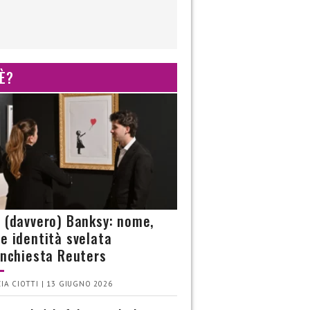
 È?
è (davvero) Banksy: nome,
 e identità svelata
’inchiesta Reuters
IA CIOTTI | 13 GIUGNO 2026