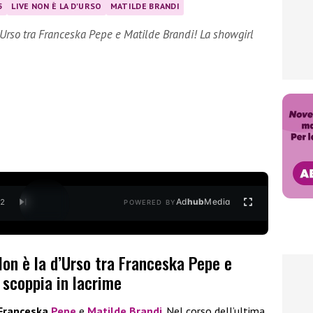
5
LIVE NON È LA D'URSO
MATILDE BRANDI
d’Urso tra Franceska Pepe e Matilde Brandi! La showgirl
Ad
hub
Media
/
2
POWERED BY
 Non è la d’Urso tra Franceska Pepe e
 scoppia in lacrime
Franceska
Pepe
e
Matilde Brandi
. Nel corso dell’ultima