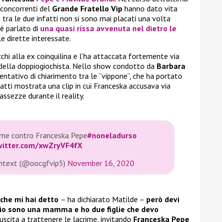
concorrenti del
Grande Fratello Vip
hanno dato vita
i tra le due infatti non si sono mai placati una volta
 è parlato di
una quasi rissa avvenuta nel dietro le
e dirette interessate.
hi alla ex coinquilina e l’ha attaccata fortemente via
 della doppiogiochista. Nello show condotto da
Barbara
ntativo di chiarimento tra le “vippone”, che ha portato
nfatti mostrata una clip in cui Franceska accusava via
assezze durante il reality.
rime contro Franceska Pepe
#noneladurso
twitter.com/xwZryVF4fX
ontext (@oocgfvip5)
November 16, 2020
e che mi hai detto
– ha dichiarato Matilde –
però devi
é io sono una mamma e ho due figlie che devo
riuscita a trattenere le lacrime, invitando
Franceska Pepe