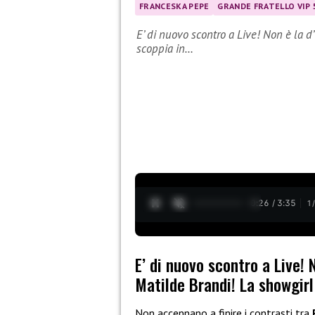
FRANCESKA PEPE
GRANDE FRATELLO VIP 
E’ di nuovo scontro a Live! Non è la 
scoppia in…
0:27 / 3:35
1
E’ di nuovo scontro a Live!
Matilde Brandi! La showgirl
Non accennano a finire i contrasti tra