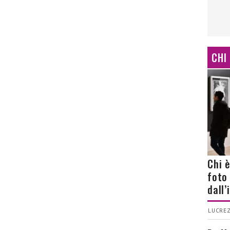
CHI
Chi 
foto
dall
LUCREZ