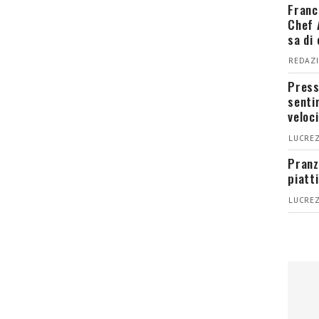
Franc
Chef 
sa di
REDAZI
Press
senti
veloci
LUCREZ
Pranz
piatt
LUCREZ