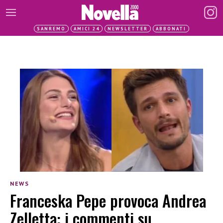
SANREMO
AMICI 24
NEWSLETTER
ABBONATI
NEWS
Franceska Pepe provoca Andrea
Zelletta: i commenti su