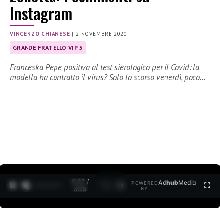
Instagram
VINCENZO CHIANESE
|
2 NOVEMBRE 2020
GRANDE FRATELLO VIP 5
Franceska Pepe positiva al test sierologico per il Covid: la
modella ha contratto il virus? Solo lo scorso venerdì, poco…
0:27 /
Ad
hub
Media
POWERED
1
/
2
3:35
BY