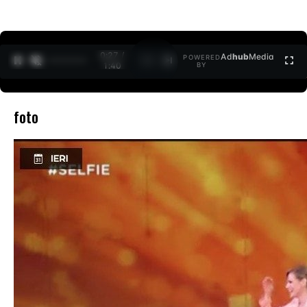
0:27 /
Ad
hub
Media
POWERED
1
/
2
1:40
BY
foto