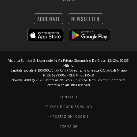
ABBONATI
NEWSLETTER
Visibilia Editrice S.r.l.
con sede in Via Privata Giovannino De Grassi 12/12A, 20123
Milano.
Capitale sociale € 100.000,00 I.V. - C.F./P.IVA ed iscrizione alla C.C.I.A.A. di Milano
N.10269990965 - REA MI-2519578.
Novella 2000 © 2026. Iscritta al ROC con il n.37767. Tutti i diritti di proprietà
letteraria ed artistica riservati.
CONTATTI
PRIVACY E COOKIES POLICY
IMPOSTAZIONI COOKIE
TORNA SU