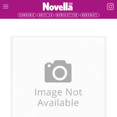
SANREMO
AMICI 24
NEWSLETTER
ABBONATI