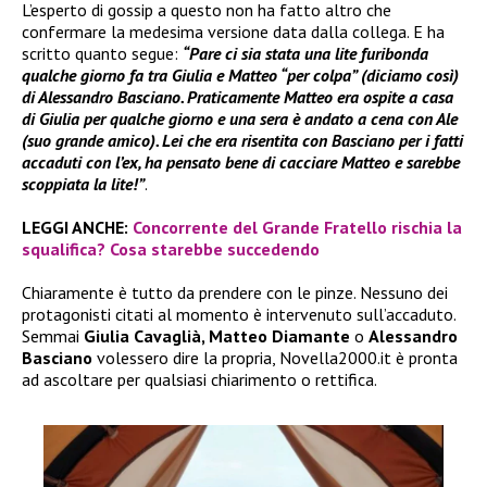
L’esperto di gossip a questo non ha fatto altro che
confermare la medesima versione data dalla collega. E ha
scritto quanto segue:
“Pare ci sia stata una lite furibonda
qualche giorno fa tra Giulia e Matteo “per colpa” (diciamo così)
di Alessandro Basciano. Praticamente Matteo era ospite a casa
di Giulia per qualche giorno e una sera è andato a cena con Ale
(suo grande amico). Lei che era risentita con Basciano per i fatti
accaduti con l’ex, ha pensato bene di cacciare Matteo e sarebbe
scoppiata la lite!”
.
LEGGI ANCHE:
Concorrente del Grande Fratello rischia la
squalifica? Cosa starebbe succedendo
Chiaramente è tutto da prendere con le pinze. Nessuno dei
protagonisti citati al momento è intervenuto sull’accaduto.
Semmai
Giulia Cavaglià, Matteo Diamante
o
Alessandro
Basciano
volessero dire la propria, Novella2000.it è pronta
ad ascoltare per qualsiasi chiarimento o rettifica.