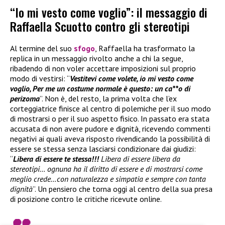
“Io mi vesto come voglio”: il messaggio di
Raffaella Scuotto contro gli stereotipi
Al termine del suo
sfogo
, Raffaella ha trasformato la
replica in un messaggio rivolto anche a chi la segue,
ribadendo di non voler accettare imposizioni sul proprio
modo di vestirsi: “
Vestitevi come volete, io mi vesto come
voglio, Per me un costume normale è questo: un ca**o di
perizoma
”. Non è, del resto, la prima volta che l’ex
corteggiatrice finisce al centro di polemiche per il suo modo
di mostrarsi o per il suo aspetto fisico. In passato era stata
accusata di non avere pudore e dignità, ricevendo commenti
negativi ai quali aveva risposto rivendicando la possibilità di
essere se stessa senza lasciarsi condizionare dai giudizi:
“
Libera di essere te stessa!!!
Libera di essere libera da
stereotipi… ognuna ha il diritto di essere e di mostrarsi come
meglio crede…con naturalezza e simpatia e sempre con tanta
dignità
”. Un pensiero che torna oggi al centro della sua presa
di posizione contro le critiche ricevute online.