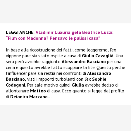
LEGGI ANCHE:
Vladimir Luxuria gela Beatrice Luzzi:
“Film con Madonna? Pensavo le pulissi casa”
In base alla ricostruzione dei fatti, come leggeremo, l’ex
vippone pare sia stato ospite a casa di
Giulia Cavaglià.
Una
sera però avrebbe raggiunto
Alessandro Basciano
per una
cena e questo avrebbe fatto scoppiare la lite. Questo perché
l’influencer pare sia restia nei confronti di
Alessandro
Basciano,
visti i rapporti turbolenti con l’ex
Sophie
Codegoni
. Per tale motivo quindi
Giulia
avrebbe deciso di
allontanare
Matteo
di casa. Ecco quanto si legge dal profilo
di
Deianira Marzano…