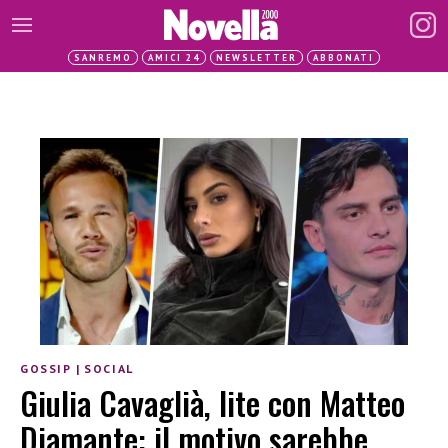
SANREMO
AMICI 24
NEWSLETTER
ABBONATI
GOSSIP
|
SOCIAL
Giulia Cavaglià, lite con Matteo
Diamante: il motivo sarebbe