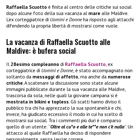
Raffaella Scuotto
è finita al centro delle critiche sui social
dopo alcune foto della sua vacanza al
mare
alle Maldive.
L’ex corteggiatrice di
Uomini e Donne
ha risposto agli attacchi
difendendo la propria libertà di mostrarsi come vuole.
La vacanza di Raffaella Scuotto alle
Maldive: è bufera social
Il
28esimo compleanno
di
Raffaella Scuotto
, ex
corteggiatrice di
Uomini e Donne
, è stato accompagnato non
soltanto da
messaggi di affetto
, ma anche da
numerose
critiche
. A scatenare la discussione sono state alcune
immagini pubblicate durante la sua vacanza alle Maldive,
trascorsa da sola, nelle quali la giovane campana si è
mostrata in bikini e topless
. Gli scatti hanno diviso il
pubblico tra chi ha apprezzato la sua spontaneità e chi,
invece, ha giudicato eccessivo il modo in cui ha scelto di
mostrarsi sui social. Tra i commenti più duri è comparso
quello di un utente: “
Oltre al cu*o e alle te**e non c’è nulla
”. Un
attacco al quale Raffaella ha deciso di rispondere
personalmente, senza lasciar correre.