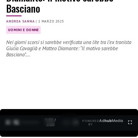
Basciano
ANDREA SANNA
|
1 MARZO 2025
UOMINI E DONNE
Nei giorni scorsi si sarebbe verificata una lite tra l’ex tronista
Giulia Cavaglià e Matteo Diamante: “Il motivo sarebbe
Basciano”.…
0:31 /
Ad
hub
Media
POWERED
1
/
2
3:35
BY