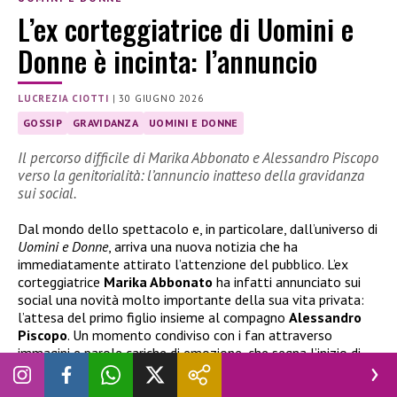
L’ex corteggiatrice di Uomini e
Donne è incinta: l’annuncio
LUCREZIA CIOTTI
|
30 GIUGNO 2026
GOSSIP
GRAVIDANZA
UOMINI E DONNE
Il percorso difficile di Marika Abbonato e Alessandro Piscopo
verso la genitorialità: l’annuncio inatteso della gravidanza
sui social.
Dal mondo dello spettacolo e, in particolare, dall’universo di
Uomini e Donne
, arriva una nuova notizia che ha
immediatamente attirato l’attenzione del pubblico. L’ex
corteggiatrice
Marika Abbonato
ha infatti annunciato sui
social una novità molto importante della sua vita privata:
l’attesa del primo figlio insieme al compagno
Alessandro
Piscopo
. Un momento condiviso con i fan attraverso
immagini e parole cariche di emozione, che segna l’inizio di
una nuova fase personale per la coppia.