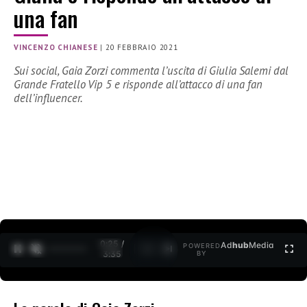
una fan
VINCENZO CHIANESE
|
20 FEBBRAIO 2021
Sui social, Gaia Zorzi commenta l’uscita di Giulia Salemi dal
Grande Fratello Vip 5 e risponde all’attacco di una fan
dell’influencer.
0:26 /
Ad
hub
Media
POWERED
1
/
2
3:35
BY