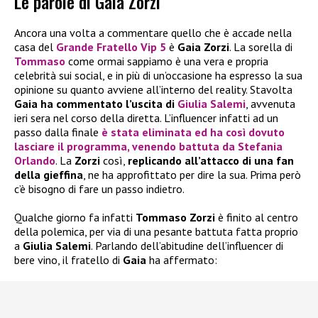
Le parole di Gaia Zorzi
Ancora una volta a commentare quello che è accade nella
casa del
Grande Fratello Vip 5
è
Gaia Zorzi
. La sorella di
Tommaso
come ormai sappiamo è una vera e propria
celebrità sui social, e in più di un’occasione ha espresso la sua
opinione su quanto avviene all’interno del reality. Stavolta
Gaia ha commentato l’uscita di
Giulia Salemi
, avvenuta
ieri sera nel corso della diretta. L’influencer infatti ad un
passo dalla finale
è stata eliminata ed ha così dovuto
lasciare il programma, venendo battuta da
Stefania
Orlando
. La
Zorzi
così,
replicando all’attacco di una fan
della gieffina
, ne ha approfittato per dire la sua. Prima però
c’è bisogno di fare un passo indietro.
Qualche giorno fa infatti
Tommaso Zorzi
è finito al centro
della polemica, per via di una pesante battuta fatta proprio
a
Giulia Salemi
. Parlando dell’abitudine dell’influencer di
bere vino, il fratello di
Gaia
ha affermato: