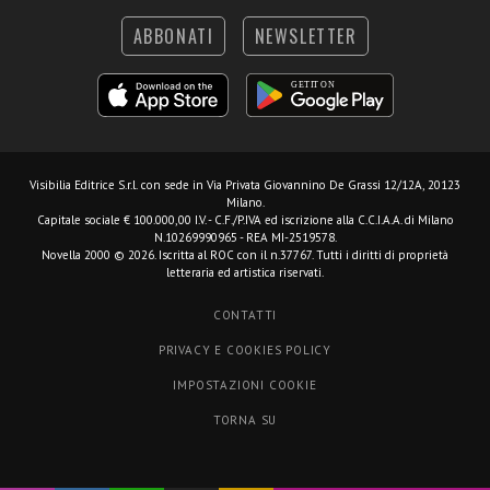
ABBONATI
NEWSLETTER
Visibilia Editrice S.r.l.
con sede in Via Privata Giovannino De Grassi 12/12A, 20123
Milano.
Capitale sociale € 100.000,00 I.V. - C.F./P.IVA ed iscrizione alla C.C.I.A.A. di Milano
N.10269990965 - REA MI-2519578.
Novella 2000 © 2026. Iscritta al ROC con il n.37767. Tutti i diritti di proprietà
letteraria ed artistica riservati.
CONTATTI
PRIVACY E COOKIES POLICY
IMPOSTAZIONI COOKIE
TORNA SU