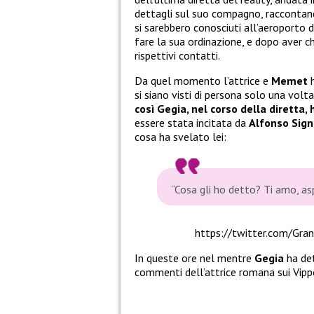
dettagli sul suo compagno, raccontand
si sarebbero conosciuti all’aeroporto di
fare la sua ordinazione, e dopo aver c
rispettivi contatti.
Da quel momento l’attrice e
Memet
h
si siano visti di persona solo una volt
così Gegia, nel corso della diretta,
essere stata incitata da
Alfonso Sign
cosa ha svelato lei:
“Cosa gli ho detto? Ti amo, as
https://twitter.com/Gr
In queste ore nel mentre
Gegia
ha det
commenti dell’attrice romana sui Vipp