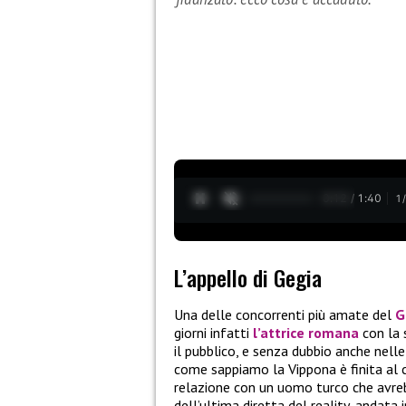
0:13 / 1:40
1
L’appello di Gegia
Una delle concorrenti più amate del
G
giorni infatti
l’attrice romana
con la 
il pubblico, e senza dubbio anche nel
come sappiamo la Vippona è finita al c
relazione con un uomo turco che avreb
dell’ultima diretta del reality, andata 