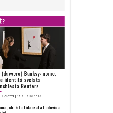
 È?
è (davvero) Banksy: nome,
 e identità svelata
’inchiesta Reuters
IA CIOTTI | 13 GIUGNO 2026
ma, chi è la fidanzata Lodovica
rini