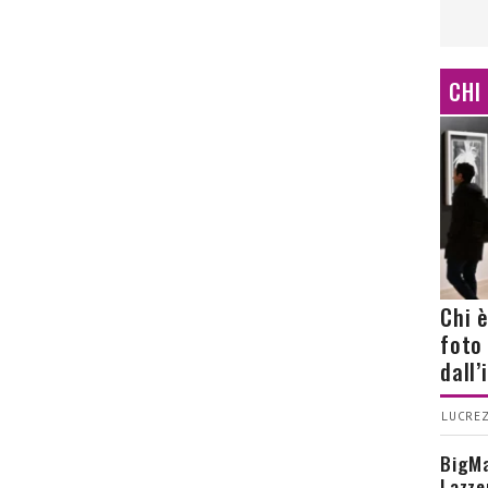
CHI
Chi 
foto
dall
LUCREZ
BigMa
Lazze