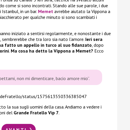
o come si sono incontrati. Stando alle sue parole, i due
 Istanbul, in un bar.
Memet
avrebbe aiutato la Vippona a
hiacchierato per qualche minuto si sono scambiati i
anno iniziato a sentirsi regolarmente, e nonostante i due
a, sembrerebbe che tra loro sia nato l’amore.
Ieri sera
 ha fatto un appello in turco al suo fidanzato
, dopo
orini
.
Ma cosa ha detto la Vippona a Memet?
Ecco
pettami, non mi dimenticare, bacio amore mio”.
andeFratello/status/1575613550336385047
to la sua sugli uomini della casa. Andiamo a vedere i
oni del
Grande Fratello Vip 7
.
AVANTI