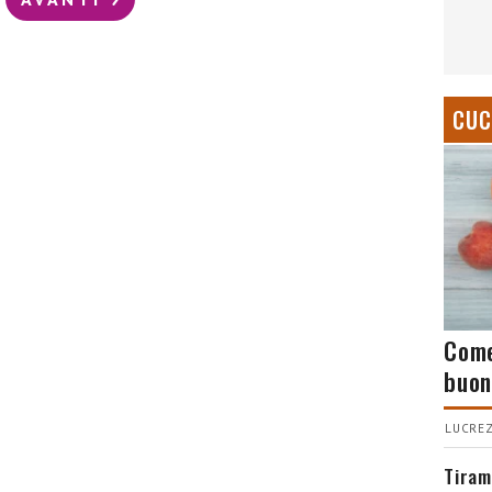
CUC
Come
buon
LUCREZ
Tiram