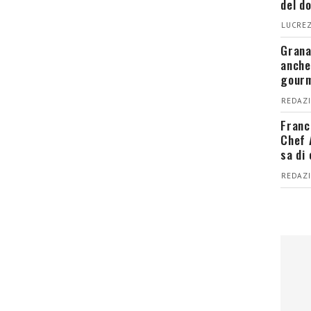
del d
LUCREZ
Grana
anche
gour
REDAZI
Franc
Chef 
sa di
REDAZI