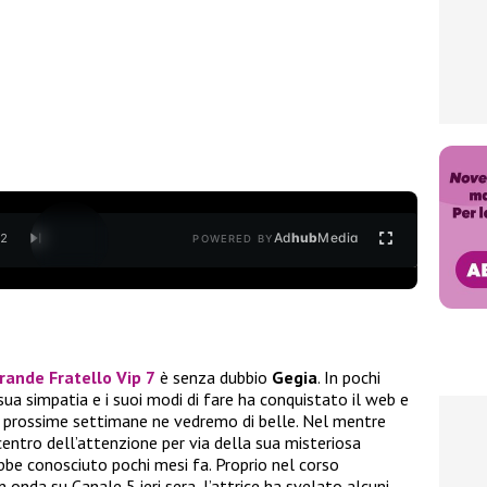
Ad
hub
Media
/
2
POWERED BY
rande Fratello Vip 7
è senza dubbio
Gegia
. In pochi
sua simpatia e i suoi modi di fare ha conquistato il web e
le prossime settimane ne vedremo di belle. Nel mentre
entro dell’attenzione per via della sua misteriosa
be conosciuto pochi mesi fa. Proprio nel corso
in onda su Canale 5 ieri sera, l’attrice ha svelato alcuni