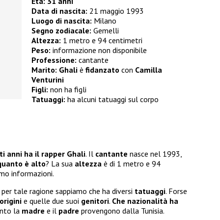
Età: 31 anni
Data di nascita:
21 maggio 1993
Luogo di nascita:
Milano
Segno zodiacale:
Gemelli
Altezza:
1 metro e 94 centimetri
Peso:
informazione non disponibile
Professione:
cantante
Marito:
Ghali
è
fidanzato
con
Camilla
Venturini
Figli:
non ha figli
Tatuaggi:
ha alcuni tatuaggi sul corpo
i anni ha il rapper Ghali
. Il
cantante
nasce nel 1993,
quanto è alto
? La sua
altezza
è di 1 metro e 94
mo informazioni.
 per tale ragione sappiamo che ha diversi
tatuaggi
. Forse
origini
e quelle due suoi
genitori
.
Che nazionalità ha
anto la
madre
e il
padre
provengono dalla Tunisia.