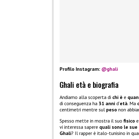
Profilo Instagram:
@ghali
Ghali età e biografia
Andiamo alla scoperta di
chi è
e
quant
di conseguenza ha
31 anni
d’
età
. Ma
centimetri mentre sul
peso
non abbia
Spesso mette in mostra il suo
fisico
e
vi interessa sapere
quali sono le sue
Ghali
? Il rapper è italo-tunisino in qu