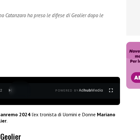
no Catanzaro ha preso le difese di Geolier dopo le
Ad
hub
Media
/
2
POWERED BY
Sanremo 2024
l’ex tronista di Uomini e Donne
Mariano
ier
.
Geolier