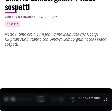
sospetti
VINCENZO CHIANESE
|
8 APRILE 2023
GF VIP 7
Nelle ultime ore alcuni fan hanno insinuato che George
Ciupilan stia flirtando con Ginevra Lamborghini: ecco i video
sospetti
0:29 /
Ad
hub
Media
POWERED
1
/
2
1:40
BY