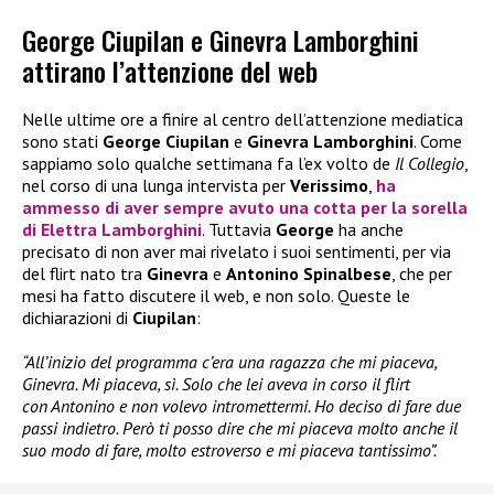
George Ciupilan e Ginevra Lamborghini
attirano l’attenzione del web
Nelle ultime ore a finire al centro dell’attenzione mediatica
sono stati
George Ciupilan
e
Ginevra Lamborghini
. Come
sappiamo solo qualche settimana fa l’ex volto de
Il Collegio
,
nel corso di una lunga intervista per
Verissimo
,
ha
ammesso di aver sempre avuto una cotta per la sorella
di
Elettra Lamborghini
. Tuttavia
George
ha anche
precisato di non aver mai rivelato i suoi sentimenti, per via
del flirt nato tra
Ginevra
e
Antonino Spinalbese
, che per
mesi ha fatto discutere il web, e non solo. Queste le
dichiarazioni di
Ciupilan
:
“All’inizio del programma c’era una ragazza che mi piaceva,
Ginevra. Mi piaceva, sì. Solo che lei aveva in corso il flirt
con Antonino e non volevo intromettermi. Ho deciso di fare due
passi indietro. Però ti posso dire che mi piaceva molto anche il
suo modo di fare, molto estroverso e mi piaceva tantissimo”.