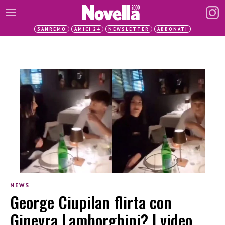
SANREMO
AMICI 24
NEWSLETTER
ABBONATI
NEWS
George Ciupilan flirta con
Ginevra Lamborghini? I video