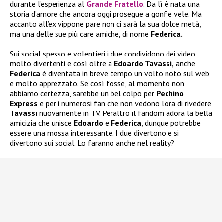
durante l’esperienza al
Grande Fratello
. Da lì è nata una
storia d’amore che ancora oggi prosegue a gonfie vele. Ma
accanto all’ex vippone pare non ci sarà la sua dolce metà,
ma una delle sue più care amiche, di nome
Federica.
Sui social spesso e volentieri i due condividono dei video
molto divertenti e così oltre a
Edoardo Tavassi,
anche
Federica
è diventata in breve tempo un volto noto sul web
e molto apprezzato. Se così fosse, al momento non
abbiamo certezza, sarebbe un bel colpo per
Pechino
Express
e per i numerosi fan che non vedono l’ora di rivedere
Tavassi
nuovamente in TV. Peraltro il fandom adora la bella
amicizia che unisce
Edoardo
e
Federica
, dunque potrebbe
essere una mossa interessante. I due divertono e si
divertono sui social. Lo faranno anche nel reality?