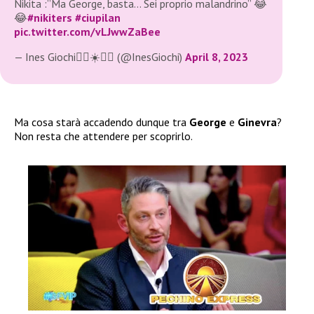
Nikita :”Ma George, basta… Sei proprio malandrino” 😂
😂
#nikiters
#ciupilan
pic.twitter.com/vLJwwZaBee
— Ines Giochi❤️‍🔥☀️❤️‍🔥 (@InesGiochi)
April 8, 2023
Ma cosa starà accadendo dunque tra
George
e
Ginevra
?
Non resta che attendere per scoprirlo.