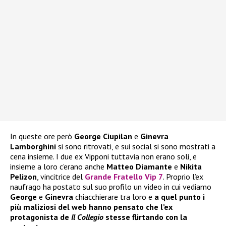
In queste ore però
George Ciupilan
e
Ginevra
Lamborghini
si sono ritrovati, e sui social si sono mostrati a
cena insieme. I due ex Vipponi tuttavia non erano soli, e
insieme a loro c’erano anche
Matteo Diamante
e
Nikita
Pelizon
, vincitrice del
Grande Fratello Vip 7
. Proprio l’ex
naufrago ha postato sul suo profilo un video in cui vediamo
George
e
Ginevra
chiacchierare tra loro e
a quel punto i
più maliziosi del web hanno pensato che l’ex
protagonista de
Il Collegio
stesse flirtando con la