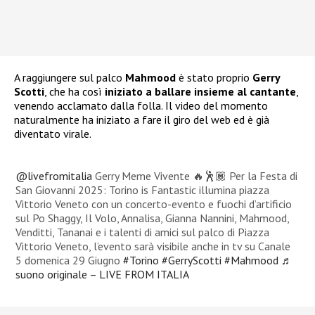
A raggiungere sul palco
Mahmood
è stato proprio
Gerry
Scotti
, che ha così
iniziato a ballare insieme al cantante
,
venendo acclamato dalla folla. Il video del momento
naturalmente ha iniziato a fare il giro del web ed è già
diventato virale.
@livefromitalia
Gerry Meme Vivente 🔥🕺🏾 Per la Festa di
San Giovanni 2025: Torino is Fantastic illumina piazza
Vittorio Veneto con un concerto-evento e fuochi d’artificio
sul Po Shaggy, Il Volo, Annalisa, Gianna Nannini, Mahmood,
Venditti, Tananai e i talenti di amici sul palco di Piazza
Vittorio Veneto, l’evento sarà visibile anche in tv su Canale
5 domenica 29 Giugno
#Torino
#GerryScotti
#Mahmood
♬
suono originale – LIVE FROM ITALIA