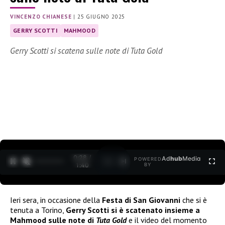
VINCENZO CHIANESE
|
25 GIUGNO 2025
GERRY SCOTTI
MAHMOOD
Gerry Scotti si scatena sulle note di Tuta Gold
0:29 /
Ad
hub
Media
POWERED
1
/
2
1:40
BY
Ieri sera, in occasione della
Festa di San Giovanni
che si è
tenuta a Torino,
Gerry Scotti si è scatenato insieme a
Mahmood sulle note di
Tuta Gold
e il video del momento